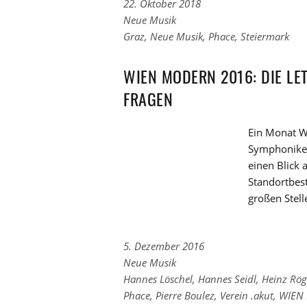
22. Oktober 2018
Links
Neue Musik
zu
Links
Graz
,
Neue Musik
,
Phace
,
Steiermark
den
zu
Kategorien
den
WIEN MODERN 2016: DIE LET
Tags
FRAGEN
Ein Monat W
Symphoniker
einen Blick 
Standortbes
großen Stel
5. Dezember 2016
Links
Neue Musik
zu
Links
Hannes Löschel
,
Hannes Seidl
,
Heinz Rög
den
zu
Phace
,
Pierre Boulez
,
Verein .akut
,
WIEN