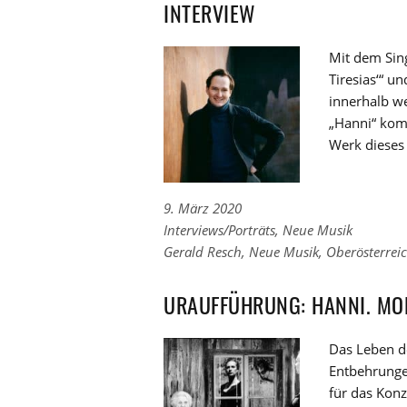
INTERVIEW
Mit dem Sin
Tiresias‘“ u
innerhalb we
„Hanni“ kom
Werk dieses
9. März 2020
Links
Interviews/Porträts
,
Neue Musik
zu
Links
Gerald Resch
,
Neue Musik
,
Oberösterrei
den
zu
Kategorien
den
URAUFFÜHRUNG: HANNI. MO
Tags
Das Leben d
Entbehrunge
für das Konz