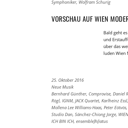
Kategorien
den
Symphoniker
,
Wolfram Schurig
Tags
VORSCHAU AUF WIEN MODE
Bald geht e
und Erstauff
über das we
luden Wien 
25. Oktober 2016
Links
Neue Musik
zu
Links
Bernhard Günther
,
Comprovise
,
Daniel R
den
zu
Rögl
,
IGNM
,
JACK Quartet
,
Karlheinz Essl
Kategorien
den
Mollena Lee Williams-Haas
,
Peter Eötvös
Tags
Studio Dan
,
Sánchez-Chiong Jorge
,
WIE
ICH BIN ICH
,
ensemble]h[iatus