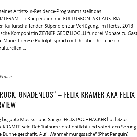
eines Artists-in-Residence-Programms stellt das
LERAMT in Kooperation mit KULTURKONTAKT AUSTRIA
en Kulturschaffenden Stipendien zur Verfügung. Im Herbst 2018
kische Komponistin ZEYNEP GEDIZLIOGLU für drei Monate zu Gas
h. Marie-Therese Rudolph sprach mit ihr über ihr Leben in
kulturellen …
Phace
RUCK. GNADENLOS“ – FELIX KRAMER AKA FELIX
RVIEW
tig begabte Musiker und Sänger FELIX PÖCHHACKER hat letztes
LIX KRAMER sein Debütalbum veröffentlicht und sofort den Sprung
ße Bühne geschafft. Auf „Wahrnehmungssache“ (Phat Penguin)