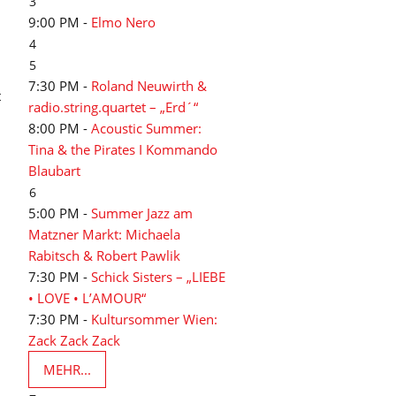
3
9:00 PM -
Elmo Nero
4
5
7:30 PM -
Roland Neuwirth &
t
radio.string.quartet – „Erd´“
8:00 PM -
Acoustic Summer:
Tina & the Pirates I Kommando
Blaubart
6
5:00 PM -
Summer Jazz am
Matzner Markt: Michaela
Rabitsch & Robert Pawlik
7:30 PM -
Schick Sisters – „LIEBE
• LOVE • L’AMOUR“
7:30 PM -
Kultursommer Wien:
Zack Zack Zack
MEHR...