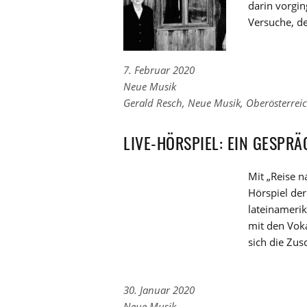
darin vorgin
Versuche, d
7. Februar 2020
Links
Neue Musik
zu
Links
Gerald Resch
,
Neue Musik
,
Oberösterrei
den
zu
Kategorien
den
LIVE-HÖRSPIEL: EIN GESPRÄ
Tags
Mit „Reise n
Hörspiel de
lateinameri
mit den Voka
sich die Zu
30. Januar 2020
Links
Neue Musik