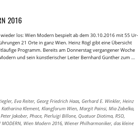
RN 2016
s wieder los: Wien Modern bespielt ab dem 30.10.2016 mit 55 Ur-
ührungen 21 Orte in ganz Wien. Heinz Rögl gibt eine Übersicht
itläufige Programm. Bereits am Donnerstag vergangener Woche
Modern und sein künstlerischer Leiter Bernhard Günther zum …
iegler
,
Eva Reiter
,
Georg Friedrich Haas
,
Gerhard E. Winkler
,
Heinz
,
Katharina Klement
,
Klangforum Wien
,
Margit Painsi
,
Mia Zabelka
,
,
Peter Jakober
,
Phace
,
Pierluigi Billone
,
Quatuor Diotima
,
RSO
,
N MODERN
,
Wien Modern 2016
,
Wiener Philharmoniker
,
das kleine