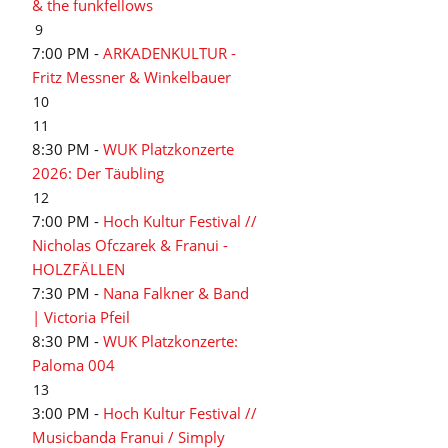
& the funkfellows
9
7:00 PM -
ARKADENKULTUR -
Fritz Messner & Winkelbauer
10
11
8:30 PM -
WUK Platzkonzerte
2026: Der Täubling
12
7:00 PM -
Hoch Kultur Festival //
Nicholas Ofczarek & Franui -
HOLZFÄLLEN
7:30 PM -
Nana Falkner & Band
| Victoria Pfeil
8:30 PM -
WUK Platzkonzerte:
Paloma 004
13
3:00 PM -
Hoch Kultur Festival //
Musicbanda Franui / Simply