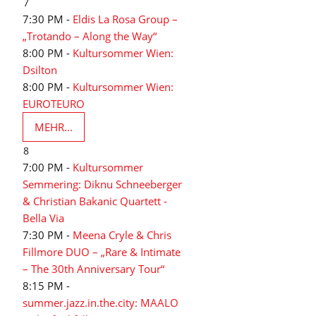
7
7:30 PM -
Eldis La Rosa Group –
„Trotando – Along the Way“
8:00 PM -
Kultursommer Wien:
Dsilton
8:00 PM -
Kultursommer Wien:
EUROTEURO
MEHR...
8
7:00 PM -
Kultursommer
Semmering: Diknu Schneeberger
& Christian Bakanic Quartett -
Bella Via
7:30 PM -
Meena Cryle & Chris
Fillmore DUO – „Rare & Intimate
– The 30th Anniversary Tour“
8:15 PM -
summer.jazz.in.the.city: MAALO