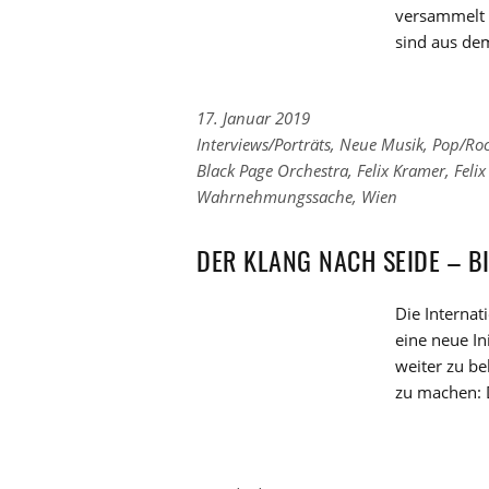
versammelt e
sind aus dem
17. Januar 2019
Links
Interviews/Porträts
,
Neue Musik
,
Pop/Roc
zu
Links
Black Page Orchestra
,
Felix Kramer
,
Feli
den
zu
Wahrnehmungssache
,
Wien
Kategorien
den
Tags
DER KLANG NACH SEIDE – B
Die Internat
eine neue In
weiter zu b
zu machen: D