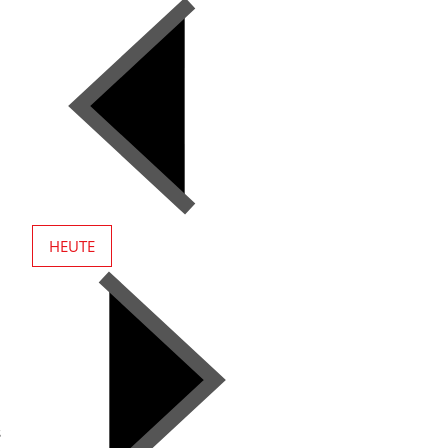
HEUTE
n
s