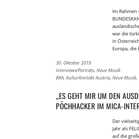
Im Rahmen s
BUNDESKANZ
ausländisch
war die tür
in Österreic
Europa, die 
30. Oktober 2019
Links
Interviews/Porträts
,
Neue Musik
zu
Links
BKA
,
KulturKontakt Austria
,
Neue Musik
,
den
zu
Kategorien
den
„ES GEHT MIR UM DEN AUSD
Tags
PÖCHHACKER IM MICA-INTE
Der vielsei
Jahr als FE
auf die gro