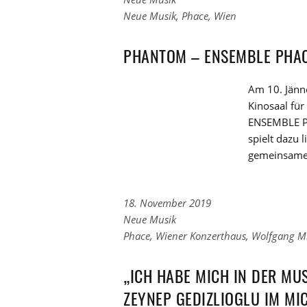
zu
Links
Neue Musik
,
Phace
,
Wien
den
zu
Kategorien
den
PHANTOM – ENSEMBLE PHAC
Tags
Am 10. Jänn
Kinosaal f
ENSEMBLE PH
spielt dazu
gemeinsame
18. November 2019
Links
Neue Musik
zu
Links
Phace
,
Wiener Konzerthaus
,
Wolfgang Mi
den
zu
Kategorien
den
„ICH HABE MICH IN DER MUS
Tags
ZEYNEP GEDIZLIOGLU IM MI