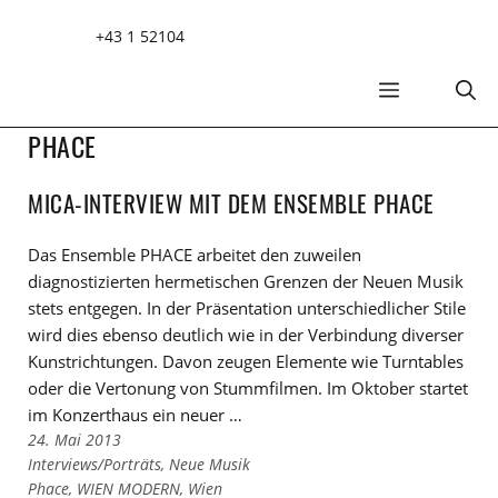
Zum
+43 1 52104
Inhalt
springen
MENÜ
PHACE
MICA-INTERVIEW MIT DEM ENSEMBLE PHACE
Das Ensemble PHACE arbeitet den zuweilen
diagnostizierten hermetischen Grenzen der Neuen Musik
stets entgegen. In der Präsentation unterschiedlicher Stile
wird dies ebenso deutlich wie in der Verbindung diverser
Kunstrichtungen. Davon zeugen Elemente wie Turntables
oder die Vertonung von Stummfilmen. Im Oktober startet
im Konzerthaus ein neuer …
24. Mai 2013
Links
Interviews/Porträts
,
Neue Musik
zu
Links
Phace
,
WIEN MODERN
,
Wien