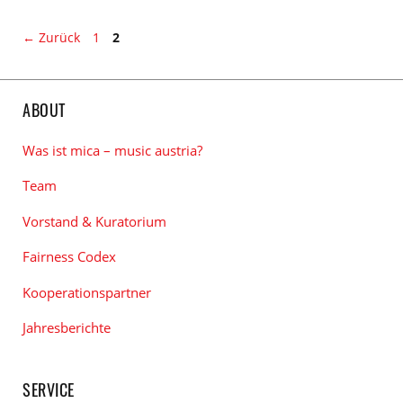
den
zu
Kategorien
den
Seite
Seite
←
Zurück
1
2
Tags
ABOUT
Was ist mica – music austria?
Team
Vorstand & Kuratorium
Fairness Codex
Kooperationspartner
Jahresberichte
SERVICE