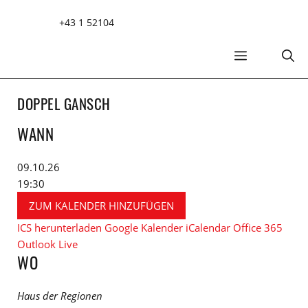
Zum
+43 1 52104
Inhalt
springen
MENÜ
DOPPEL GANSCH
WANN
09.10.26
19:30
ZUM KALENDER HINZUFÜGEN
ICS herunterladen
Google Kalender
iCalendar
Office 365
Outlook Live
WO
Haus der Regionen