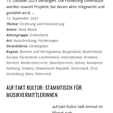
15. Oktober 2025 verlängert. Die Förderung Unterstützt
werden sowohl Projekte, bei denen aktiv mitgewirkt und
gestaltet wird, …
15. September 2025
Thema:
Förderung und Finanzierung
Genre:
Neue Musik
Altersgruppe:
Erwachsene
Art:
Ausschreibung
,
Förderungen
VermittlerIn:
Fördergeber
Region:
Bosnien und Herzegowina
,
Burgenland
,
Deutschland
,
Europa
,
Fürstentum Liechtenstein
,
International
,
Kroatien
,
Kärnten
,
Niederösterreich
,
Oberösterreich
,
Online
,
Rumänien
,
Salzburg
,
Schweiz
,
Slowakische Republik
,
Steiermark
,
Tirol
,
Vorarlberg
,
Wien
,
Österreich
AUF:TAKT KULTUR: STAMMTISCH FÜR
MUSIKVERMITTLERINNEN
auf:takt Kultur lädt einmal im
Monat zum