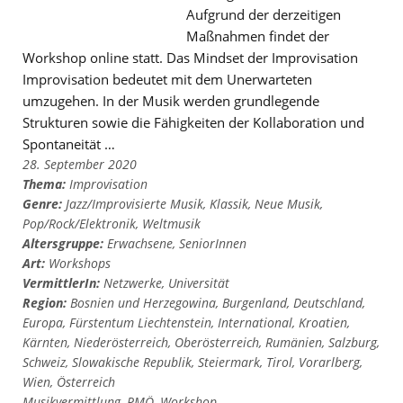
Aufgrund der derzeitigen
Maßnahmen findet der
Workshop online statt. Das Mindset der Improvisation
Improvisation bedeutet mit dem Unerwarteten
umzugehen. In der Musik werden grundlegende
Strukturen sowie die Fähigkeiten der Kollaboration und
Spontaneität …
28. September 2020
Thema:
Improvisation
Genre:
Jazz/Improvisierte Musik
,
Klassik
,
Neue Musik
,
Pop/Rock/Elektronik
,
Weltmusik
Altersgruppe:
Erwachsene
,
SeniorInnen
Art:
Workshops
VermittlerIn:
Netzwerke
,
Universität
Region:
Bosnien und Herzegowina
,
Burgenland
,
Deutschland
,
Europa
,
Fürstentum Liechtenstein
,
International
,
Kroatien
,
Kärnten
,
Niederösterreich
,
Oberösterreich
,
Rumänien
,
Salzburg
,
Schweiz
,
Slowakische Republik
,
Steiermark
,
Tirol
,
Vorarlberg
,
Wien
,
Österreich
Musikvermittlung
,
PMÖ
,
Workshop