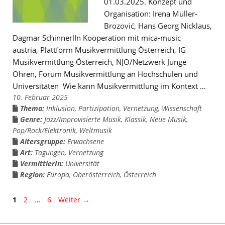
01.03.2025. Konzept und
Organisation: Irena Müller-
Brozović, Hans Georg Nicklaus,
Dagmar SchinnerlIn Kooperation mit mica-music
austria, Plattform Musikvermittlung Österreich, IG
Musikvermittlung Österreich, NJO/Netzwerk Junge
Ohren, Forum Musikvermittlung an Hochschulen und
Universitäten Wie kann Musikvermittlung im Kontext …
10. Februar 2025
Thema:
Inklusion
,
Partizipation
,
Vernetzung
,
Wissenschaft
Genre:
Jazz/Improvisierte Musik
,
Klassik
,
Neue Musik
,
Pop/Rock/Elektronik
,
Weltmusik
Altersgruppe:
Erwachsene
Art:
Tagungen
,
Vernetzung
VermittlerIn:
Universität
Region:
Europa
,
Oberösterreich
,
Österreich
Seite
Seite
Seite
1
2
…
6
Weiter
→