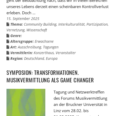
geht der Beobachtung nach, dass wir in vielen Bereichen
unseres Lebens derzeit einen scheinbaren Kontrollverlust
erleben. Doch …
15. September 2025
Thema:
Community Building
,
Interkulturalität
,
Partizipation
,
Vernetzung
,
Wissenschaft
Genre:
Altersgruppe:
Erwachsene
Art:
Ausschreibung
,
Tagungen
VermittlerIn:
Konzerthaus
,
Veranstalter
Region:
Deutschland
,
Europa
SYMPOSION: TRANSFORMATIONEN.
MUSIKVERMITTLUNG ALS GAME CHANGER
Tagung und Netzwerktreffen
des Forums Musikvermittlung
an der Bruckner Universität in
Linz vom 28.02. bis