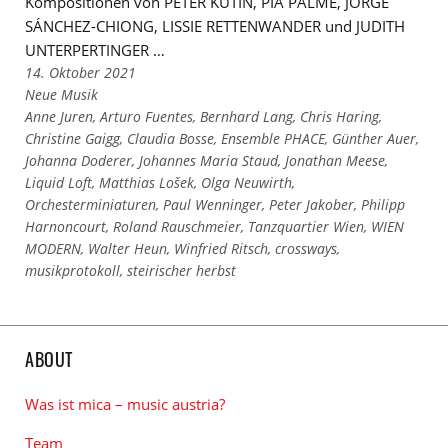
Kompositionen von PETER KUTIN, PIA PALME, JORGE
SÁNCHEZ-CHIONG, LISSIE RETTENWANDER und JUDITH
UNTERPERTINGER …
14. Oktober 2021
Links
Neue Musik
zu
Links
Anne Juren
,
Arturo Fuentes
,
Bernhard Lang
,
Chris Haring
,
den
zu
Christine Gaigg
,
Claudia Bosse
,
Ensemble PHACE
,
Günther Auer
,
Kategorien
den
Johanna Doderer
,
Johannes Maria Staud
,
Jonathan Meese
,
Tags
Liquid Loft
,
Matthias Lošek
,
Olga Neuwirth
,
Orchesterminiaturen
,
Paul Wenninger
,
Peter Jakober
,
Philipp
Harnoncourt
,
Roland Rauschmeier
,
Tanzquartier Wien
,
WIEN
MODERN
,
Walter Heun
,
Winfried Ritsch
,
crossways
,
musikprotokoll
,
steirischer herbst
ABOUT
Was ist mica – music austria?
Team