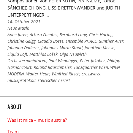
Kompositionen von PETER KUTIN, PIA PALME, JORGE
SÁNCHEZ-CHIONG, LISSIE RETTENWANDER und JUDITH
UNTERPERTINGER …
14. Oktober 2021
Links
Neue Musik
zu
Links
Anne Juren
,
Arturo Fuentes
,
Bernhard Lang
,
Chris Haring
,
den
zu
Christine Gaigg
,
Claudia Bosse
,
Ensemble PHACE
,
Günther Auer
,
Kategorien
den
Johanna Doderer
,
Johannes Maria Staud
,
Jonathan Meese
,
Tags
Liquid Loft
,
Matthias Lošek
,
Olga Neuwirth
,
Orchesterminiaturen
,
Paul Wenninger
,
Peter Jakober
,
Philipp
Harnoncourt
,
Roland Rauschmeier
,
Tanzquartier Wien
,
WIEN
MODERN
,
Walter Heun
,
Winfried Ritsch
,
crossways
,
musikprotokoll
,
steirischer herbst
ABOUT
Was ist mica – music austria?
Team