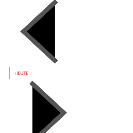
n
d
HEUTE