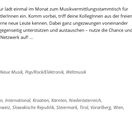
ltur lädt einmal im Monat zum Musikvermittlungsstammtisch für
lerInnen ein. Komm vorbei, triff deine KollegInnen aus der freie
erne neue Leute kennen. Dabei ganz ungezwungen voneinander
 gegenseitig unterstützen und austauschen – nutze die Chance un
 Netzwerk auf! …
Neue Musik
,
Pop/Rock/Elektronik
,
Weltmusik
in
,
International
,
Kroatien
,
Kärnten
,
Niederösterreich
,
hweiz
,
Slowakische Republik
,
Steiermark
,
Tirol
,
Vorarlberg
,
Wien
,