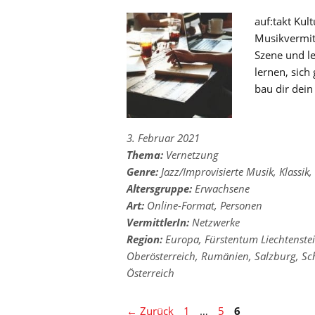
auf:takt Ku
Musikvermitt
Szene und l
lernen, sich
bau dir dein
3. Februar 2021
Thema:
Vernetzung
Genre:
Jazz/Improvisierte Musik
,
Klassik
,
Altersgruppe:
Erwachsene
Art:
Online-Format
,
Personen
VermittlerIn:
Netzwerke
Region:
Europa
,
Fürstentum Liechtenste
Oberösterreich
,
Rumänien
,
Salzburg
,
Sc
Österreich
Seite
Seite
Seite
←
Zurück
1
…
5
6