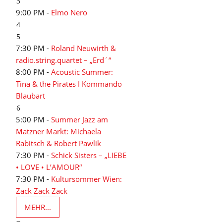
3
9:00 PM -
Elmo Nero
4
5
7:30 PM -
Roland Neuwirth &
radio.string.quartet – „Erd´“
8:00 PM -
Acoustic Summer:
Tina & the Pirates I Kommando
Blaubart
6
5:00 PM -
Summer Jazz am
Matzner Markt: Michaela
Rabitsch & Robert Pawlik
7:30 PM -
Schick Sisters – „LIEBE
• LOVE • L’AMOUR“
7:30 PM -
Kultursommer Wien:
Zack Zack Zack
MEHR...