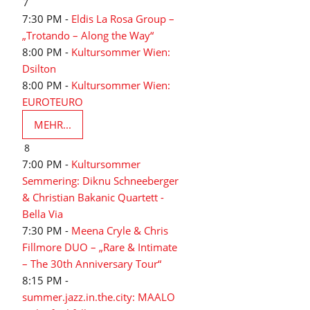
7
7:30 PM -
Eldis La Rosa Group –
„Trotando – Along the Way“
8:00 PM -
Kultursommer Wien:
Dsilton
8:00 PM -
Kultursommer Wien:
EUROTEURO
MEHR...
8
7:00 PM -
Kultursommer
Semmering: Diknu Schneeberger
& Christian Bakanic Quartett -
Bella Via
7:30 PM -
Meena Cryle & Chris
Fillmore DUO – „Rare & Intimate
– The 30th Anniversary Tour“
8:15 PM -
summer.jazz.in.the.city: MAALO