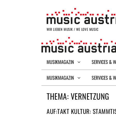
Zum
Inhalt
springen
WIR LIEBEN MUSIK / WE LOVE MUSIC
MUSIKMAGAZIN
SERVICES & 
MUSIKMAGAZIN
SERVICES & 
THEMA:
VERNETZUNG
AUF:TAKT KULTUR: STAMMTI