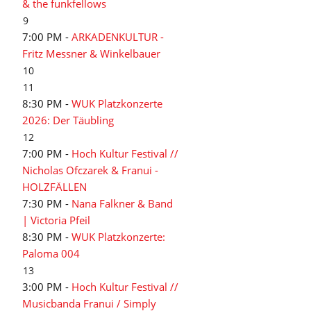
& the funkfellows
9
7:00 PM -
ARKADENKULTUR -
Fritz Messner & Winkelbauer
10
11
8:30 PM -
WUK Platzkonzerte
2026: Der Täubling
12
7:00 PM -
Hoch Kultur Festival //
Nicholas Ofczarek & Franui -
HOLZFÄLLEN
7:30 PM -
Nana Falkner & Band
| Victoria Pfeil
8:30 PM -
WUK Platzkonzerte:
Paloma 004
13
3:00 PM -
Hoch Kultur Festival //
Musicbanda Franui / Simply