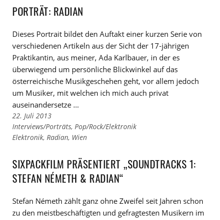
Kategorien
den
PORTRÄT: RADIAN
Tags
Dieses Portrait bildet den Auftakt einer kurzen Serie von
verschiedenen Artikeln aus der Sicht der 17-jährigen
Praktikantin, aus meiner, Ada Karlbauer, in der es
überwiegend um persönliche Blickwinkel auf das
österreichische Musikgeschehen geht, vor allem jedoch
um Musiker, mit welchen ich mich auch privat
auseinandersetze …
22. Juli 2013
Links
Interviews/Porträts
,
Pop/Rock/Elektronik
zu
Links
Elektronik
,
Radian
,
Wien
den
zu
Kategorien
den
SIXPACKFILM PRÄSENTIERT „SOUNDTRACKS 1:
Tags
STEFAN NÉMETH & RADIAN“
Stefan Németh zählt ganz ohne Zweifel seit Jahren schon
zu den meistbeschäftigten und gefragtesten Musikern im