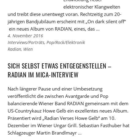
elektronischer Klangwelten
und treibt diese unentwegt voran. Rechtzeitig zum 20-
jährigen Bandjubiläum erscheint mit „On dark silent off“
ein neues Album von RADIAN, eines, das …
4. November 2016
Links
Interviews/Porträts
,
Pop/Rock/Elektronik
zu
Links
Radian
,
Wien
den
zu
Kategorien
den
SICH SELBST ETWAS ENTGEGENSTELLEN –
Tags
RADIAN IM MICA-INTERVIEW
Nach längerer Pause und einer Umbesetzung
veröffentlicht die zwischen Avantgarde und Pop
balancierende Wiener Band RADIAN gemeinsam mit dem
US-Countrykauz Howe Gelb ein exzellentes neues Album.
Präsentiert wird „Radian Verses Howe Gelb“ am 10.
Dezember im Wiener Ungar Grill. Sebastian Fasthuber hat
Schlagzeuger Martin Brandlmayr …