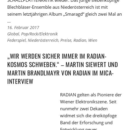
Blechbläser-Ensemble aus Niederösterreich ist mit
seinem letztjährigen Album „Smaragd“ gleich zwei Mal an
…
16. Februar 2017
Links
Global
,
Pop/Rock/Elektronik
zu
Links
Federspiel
,
Niederösterreich
,
Preise
,
Radian
,
Wien
den
zu
Kategorien
den
„WIR WERDEN SICHER IMMER IM RADIAN-
Tags
KOSMOS SCHWEBEN.“ – MARTIN SIEWERT UND
MARTIN BRANDLMAYR VON RADIAN IM MICA-
INTERVIEW
RADIAN gelten als Pioniere der
Wiener Elektronikszene. Seit
nunmehr zwei Dekaden
widmet sich die dreiköpfoge
Band der Erforschung und
Entwicklung neuer