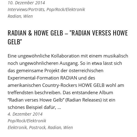
10. Dezember 2014
Links
Interviews/Porträts
,
Pop/Rock/Elektronik
zu
Links
Radian
,
Wien
den
zu
Kategorien
den
RADIAN & HOWE GELB – "RADIAN VERSES HOWE
Tags
GELB"
Eine ungewöhnliche Kollaboration mit einem musikalisch
noch ungewöhnlicheren Ausgang. So in etwa lässt sich
das gemeinsame Projekt der österreichischen
Experimental-Formation RADIAN und des
amerikanischen Country-Rockers HOWE GELB wohl am
treffendsten beschreiben. Das entstandene Album
“Radian verses Howe Gelb” (Radian Releases) ist ein
schönes Beispiel dafür, …
4. Dezember 2014
Links
Pop/Rock/Elektronik
zu
Links
Elektronik
,
Postrock
,
Radian
,
Wien
den
zu