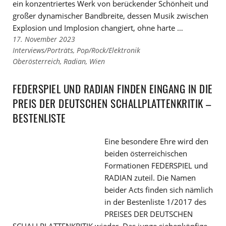
ein konzentriertes Werk von berückender Schönheit und
großer dynamischer Bandbreite, dessen Musik zwischen
Explosion und Implosion changiert, ohne harte …
17. November 2023
Links
Interviews/Porträts
,
Pop/Rock/Elektronik
zu
Links
Oberösterreich
,
Radian
,
Wien
den
zu
Kategorien
den
FEDERSPIEL UND RADIAN FINDEN EINGANG IN DIE
Tags
PREIS DER DEUTSCHEN SCHALLPLATTENKRITIK –
BESTENLISTE
Eine besondere Ehre wird den
beiden österreichischen
Formationen FEDERSPIEL und
RADIAN zuteil. Die Namen
beider Acts finden sich nämlich
in der Bestenliste 1/2017 des
PREISES DER DEUTSCHEN
SCHALLPLATTENKRITIK wieder. Das junge siebenköpfige