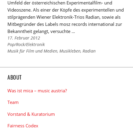
Umfeld der österreichischen Experimentalfilm- und
Videoszene. Als einer der Köpfe des experimentellen und
stilprägenden Wiener Elektronik-Trios Radian, sowie als
Mitbegründer des Labels mosz records international zur
Bekanntheit gelangt, versuchte …
17. Februar 2012
Links
Pop/Rock/Elektronik
zu
Links
Musik für Film und Medien
,
Musikleben
,
Radian
den
zu
Kategorien
den
Tags
ABOUT
Was ist mica – music austria?
Team
Vorstand & Kuratorium
Fairness Codex