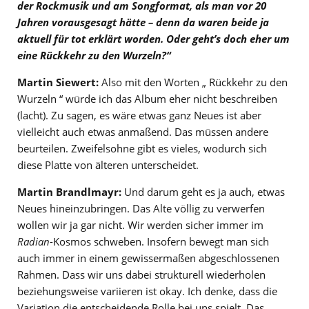
der Rockmusik und am Songformat, als man vor 20
Jahren vorausgesagt hätte – denn da waren beide ja
aktuell für tot erklärt worden. Oder geht’s doch eher um
eine Rückkehr zu den Wurzeln?“
Martin Siewert:
Also mit den Worten „ Rückkehr zu den
Wurzeln “ würde ich das Album eher nicht beschreiben
(lacht). Zu sagen, es wäre etwas ganz Neues ist aber
vielleicht auch etwas anmaßend. Das müssen andere
beurteilen. Zweifelsohne gibt es vieles, wodurch sich
diese Platte von älteren unterscheidet.
Martin Brandlmayr:
Und darum geht es ja auch, etwas
Neues hineinzubringen. Das Alte völlig zu verwerfen
wollen wir ja gar nicht. Wir werden sicher immer im
Radian
-Kosmos schweben. Insofern bewegt man sich
auch immer in einem gewissermaßen abgeschlossenen
Rahmen. Dass wir uns dabei strukturell wiederholen
beziehungsweise variieren ist okay. Ich denke, dass die
Variation die entscheidende Rolle bei uns spielt. Das