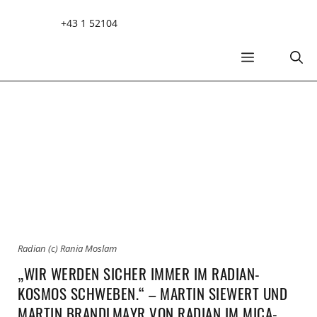
Zum
+43 1 52104
Inhalt
springen
MENÜ
Radian (c) Rania Moslam
„WIR WERDEN SICHER IMMER IM RADIAN-
KOSMOS SCHWEBEN.“ – MARTIN SIEWERT UND
MARTIN BRANDLMAYR VON RADIAN IM MICA-