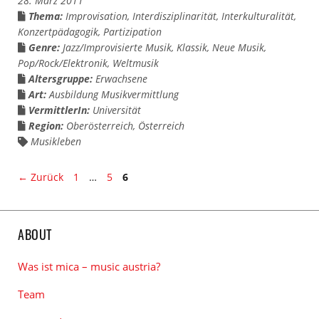
28. März 2011
Thema:
Improvisation
,
Interdisziplinarität
,
Interkulturalität
,
Konzertpädagogik
,
Partizipation
Genre:
Jazz/Improvisierte Musik
,
Klassik
,
Neue Musik
,
Pop/Rock/Elektronik
,
Weltmusik
Altersgruppe:
Erwachsene
Art:
Ausbildung Musikvermittlung
VermittlerIn:
Universität
Region:
Oberösterreich
,
Österreich
Musikleben
Seite
Seite
Seite
←
Zurück
1
…
5
6
ABOUT
Was ist mica – music austria?
Team