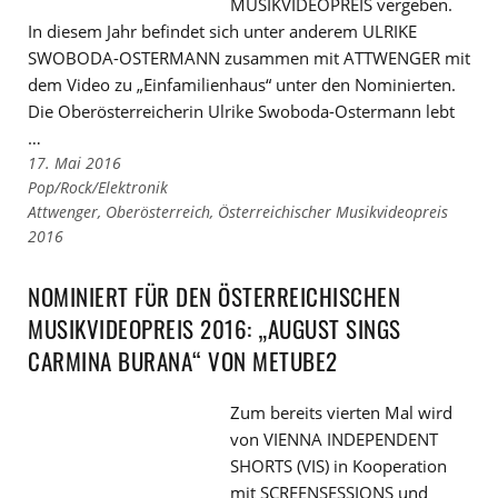
MUSIKVIDEOPREIS vergeben.
In diesem Jahr befindet sich unter anderem ULRIKE
SWOBODA-OSTERMANN zusammen mit ATTWENGER mit
dem Video zu „Einfamilienhaus“ unter den Nominierten.
Die Oberösterreicherin Ulrike Swoboda-Ostermann lebt
…
17. Mai 2016
Links
Pop/Rock/Elektronik
zu
Links
Attwenger
,
Oberösterreich
,
Österreichischer Musikvideopreis
den
zu
2016
Kategorien
den
Tags
NOMINIERT FÜR DEN ÖSTERREICHISCHEN
MUSIKVIDEOPREIS 2016: „AUGUST SINGS
CARMINA BURANA“ VON METUBE2
Zum bereits vierten Mal wird
von VIENNA INDEPENDENT
SHORTS (VIS) in Kooperation
mit SCREENSESSIONS und