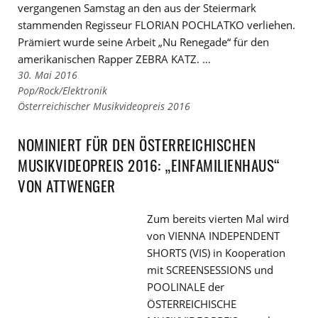
vergangenen Samstag an den aus der Steiermark
stammenden Regisseur FLORIAN POCHLATKO verliehen.
Prämiert wurde seine Arbeit „Nu Renegade“ für den
amerikanischen Rapper ZEBRA KATZ. …
30. Mai 2016
Links
Pop/Rock/Elektronik
zu
Links
Österreichischer Musikvideopreis 2016
den
zu
Kategorien
den
NOMINIERT FÜR DEN ÖSTERREICHISCHEN
Tags
MUSIKVIDEOPREIS 2016: „EINFAMILIENHAUS“
VON ATTWENGER
Zum bereits vierten Mal wird
von VIENNA INDEPENDENT
SHORTS (VIS) in Kooperation
mit SCREENSESSIONS und
POOLINALE der
ÖSTERREICHISCHE