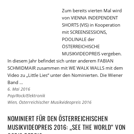
Zum bereits vierten Mal wird
von VIENNA INDEPENDENT
SHORTS (VIS) in Kooperation
mit SCREENSESSIONS,
POOLINALE der
ÖSTERREICHISCHE
MUSIKVIDEOPREIS vergeben.
In diesem Jahr befindet sich unter anderem FABIAN
SCHMIDMAIR zusammen mit WE WALK WALLS mit dem
Video zu „Little Lies“ unter den Nominierten. Die Wiener
Band …
6. Mai 2016
Links
Pop/Rock/Elektronik
zu
Links
Wien
,
Österreichischer Musikvideopreis 2016
den
zu
Kategorien
den
NOMINIERT FÜR DEN ÖSTERREICHISCHEN
Tags
MUSIKVIDEOPREIS 2016: „SEE THE WORLD“ VON