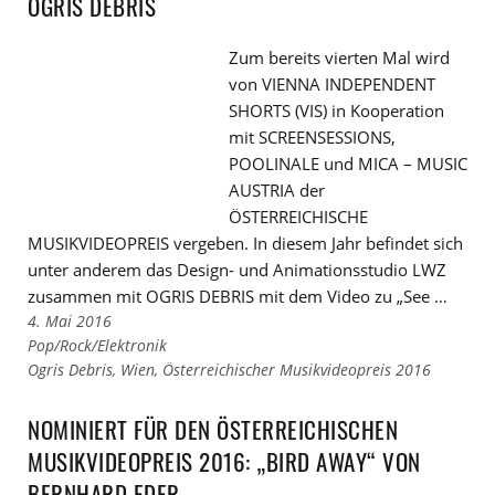
OGRIS DEBRIS
Zum bereits vierten Mal wird
von VIENNA INDEPENDENT
SHORTS (VIS) in Kooperation
mit SCREENSESSIONS,
POOLINALE und MICA – MUSIC
AUSTRIA der
ÖSTERREICHISCHE
MUSIKVIDEOPREIS vergeben. In diesem Jahr befindet sich
unter anderem das Design- und Animationsstudio LWZ
zusammen mit OGRIS DEBRIS mit dem Video zu „See …
4. Mai 2016
Links
Pop/Rock/Elektronik
zu
Links
Ogris Debris
,
Wien
,
Österreichischer Musikvideopreis 2016
den
zu
Kategorien
den
NOMINIERT FÜR DEN ÖSTERREICHISCHEN
Tags
MUSIKVIDEOPREIS 2016: „BIRD AWAY“ VON
BERNHARD EDER