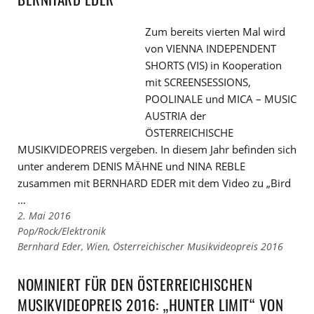
Zum bereits vierten Mal wird
von VIENNA INDEPENDENT
SHORTS (VIS) in Kooperation
mit SCREENSESSIONS,
POOLINALE und MICA – MUSIC
AUSTRIA der
ÖSTERREICHISCHE
MUSIKVIDEOPREIS vergeben. In diesem Jahr befinden sich
unter anderem DENIS MÄHNE und NINA REBLE
zusammen mit BERNHARD EDER mit dem Video zu „Bird
…
2. Mai 2016
Links
Pop/Rock/Elektronik
zu
Links
Bernhard Eder
,
Wien
,
Österreichischer Musikvideopreis 2016
den
zu
Kategorien
den
NOMINIERT FÜR DEN ÖSTERREICHISCHEN
Tags
MUSIKVIDEOPREIS 2016: „HUNTER LIMIT“ VON