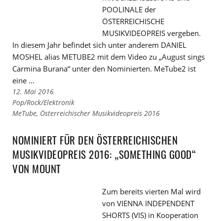
POOLINALE der
ÖSTERREICHISCHE
MUSIKVIDEOPREIS vergeben.
In diesem Jahr befindet sich unter anderem DANIEL
MOSHEL alias METUBE2 mit dem Video zu „August sings
Carmina Burana“ unter den Nominierten. MeTube2 ist
eine …
12. Mai 2016
Links
Pop/Rock/Elektronik
zu
Links
MeTube
,
Österreichischer Musikvideopreis 2016
den
zu
Kategorien
den
NOMINIERT FÜR DEN ÖSTERREICHISCHEN
Tags
MUSIKVIDEOPREIS 2016: „SOMETHING GOOD“
VON MOUNT
Zum bereits vierten Mal wird
von VIENNA INDEPENDENT
SHORTS (VIS) in Kooperation