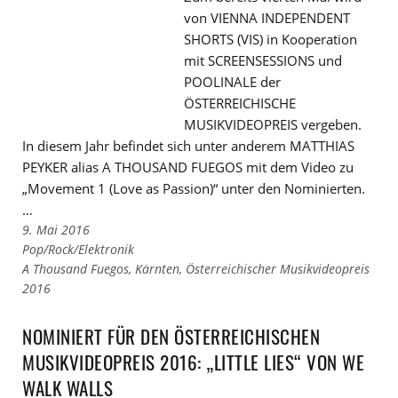
von VIENNA INDEPENDENT
SHORTS (VIS) in Kooperation
mit SCREENSESSIONS und
POOLINALE der
ÖSTERREICHISCHE
MUSIKVIDEOPREIS vergeben.
In diesem Jahr befindet sich unter anderem MATTHIAS
PEYKER alias A THOUSAND FUEGOS mit dem Video zu
„Movement 1 (Love as Passion)“ unter den Nominierten.
…
9. Mai 2016
Links
Pop/Rock/Elektronik
zu
Links
A Thousand Fuegos
,
Kärnten
,
Österreichischer Musikvideopreis
den
zu
2016
Kategorien
den
Tags
NOMINIERT FÜR DEN ÖSTERREICHISCHEN
MUSIKVIDEOPREIS 2016: „LITTLE LIES“ VON WE
WALK WALLS