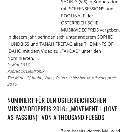
SHORTS (VIS) in Kooperation
mit SCREENSESSIONS und
POOLINALE der
ÖSTERREICHISCHE
MUSIKVIDEOPREIS vergeben.
In diesem Jahr befinden sich unter anderem SOPHIE
HUNDBISS und TANAH FREITAG alias THE MINTS OF
IDAHO mit dem Video zu „FAKDAD“ unter den
Nominierten. …
9. Mai 2016
Links
Pop/Rock/Elektronik
zu
Links
The Mints Of Idaho
,
Wien
,
Österreichischer Musikvideopreis
den
zu
2016
Kategorien
den
Tags
NOMINIERT FÜR DEN ÖSTERREICHISCHEN
MUSIKVIDEOPREIS 2016: „MOVEMENT 1 (LOVE
AS PASSION)“ VON A THOUSAND FUEGOS
Zum bereits vierten Mal wird