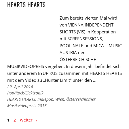
HEARTS HEARTS
Zum bereits vierten Mal wird
von VIENNA INDEPENDENT
SHORTS (VIS) in Kooperation
mit SCREENSESSIONS,
POOLINALE und MICA – MUSIC
AUSTRIA der
ÖSTERREICHISCHE
MUSIKVIDEOPREIS vergeben. In diesem Jahr befindet sich
unter anderem EYUP KUS zusammen mit HEARTS HEARTS
mit dem Video zu „Hunter Limit“ unter den …
29. April 2016
Links
Pop/Rock/Elektronik
zu
Links
HEARTS HEARTS
,
Indiepop
,
Wien
,
Österreichischer
den
zu
Musikvideopreis 2016
Kategorien
den
Tags
Seite
Seite
1
2
Weiter
→