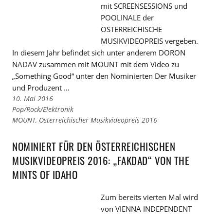
mit SCREENSESSIONS und
POOLINALE der
ÖSTERREICHISCHE
MUSIKVIDEOPREIS vergeben.
In diesem Jahr befindet sich unter anderem DORON
NADAV zusammen mit MOUNT mit dem Video zu
„Something Good“ unter den Nominierten Der Musiker
und Produzent …
10. Mai 2016
Links
Pop/Rock/Elektronik
zu
Links
MOUNT
,
Österreichischer Musikvideopreis 2016
den
zu
Kategorien
den
NOMINIERT FÜR DEN ÖSTERREICHISCHEN
Tags
MUSIKVIDEOPREIS 2016: „FAKDAD“ VON THE
MINTS OF IDAHO
Zum bereits vierten Mal wird
von VIENNA INDEPENDENT