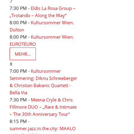
7
7:30 PM -
Eldis La Rosa Group –
„Trotando – Along the Way“
8:00 PM -
Kultursommer Wien:
Dsilton
8:00 PM -
Kultursommer Wien:
EUROTEURO
MEHR...
8
7:00 PM -
Kultursommer
Semmering: Diknu Schneeberger
& Christian Bakanic Quartett -
Bella Via
7:30 PM -
Meena Cryle & Chris
Fillmore DUO – „Rare & Intimate
– The 30th Anniversary Tour“
8:15 PM -
summer.jazz.in.the.city: MAALO