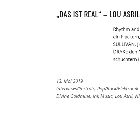
Kategorien
den
Tags
„DAS IST REAL“ – LOU ASRI
Rhythm and B
ein Flacke
SULLIVAN, 
DRAKE den Ma
schüchtern i
13. Mai 2019
Links
Interviews/Porträts
,
Pop/Rock/Elektronik
zu
Links
Divine Goldmine
,
Ink Music
,
Lou Asril
,
Ni
den
zu
Kategorien
den
Tags