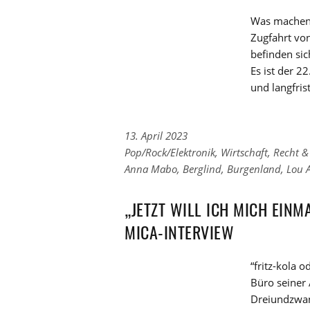
Was machen 
Zugfahrt von
befinden si
Es ist der 2
und langfris
13. April 2023
Links
Pop/Rock/Elektronik
,
Wirtschaft, Recht & 
zu
Links
Anna Mabo
,
Berglind
,
Burgenland
,
Lou A
den
zu
Kategorien
den
„JETZT WILL ICH MICH EINMA
Tags
MICA-INTERVIEW
“fritz-kola 
Büro seiner
Dreiundzwan