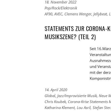
18. November 2022
Links
Pop/Rock/Elektronik
zu
Links
AF90
,
AVEC
,
Clemens Wenger
,
Jellybeat
,
L
den
zu
Kategorien
den
STATEMENTS ZUR CORONA-KR
Tags
MUSIKSZENE? (TEIL 2)
Seit 16.März
Veranstaltun
Ausnahmezus
und Veranst
mit der der
Komponistin
14. April 2020
Links
Global
,
Jazz/Improvisierte Musik
,
Neue M
zu
Links
Chris Koubek
,
Corona-Krise Statements 
den
zu
Katharina Klement
,
Lou Asril
,
Stefan Ster