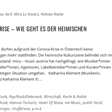
ou Asril
,
Mira Lu Kovacs
,
Release Radar
ISE – WIE GEHT ES DER HEIMISCHEN
 dürfen aufgrund der Corona-Krise in Österreich keine
gen mehr stattfinden. Die heimische Kulturszene befindet sich i
tand. mica – music austria hat nachgefragt, wie Musiker*innen
alter*innen, Agenturen, Labelbetreiber*innen und Kurator*innen
zeitigen Situation umgehen. Katharina Klement (Musikerin,
) Katharina Klement © …
usik
,
Pop/Rock/Elektronik
,
Wirtschaft, Recht & Politik
Musik
,
Hannes Tschürtz
,
Heart Of Noise
,
Ink Music
,
Judith Ferstl
,
zinger
,
chuffdrone
,
p.m.k