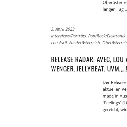
Oberösterrei
langen Tag 
3. April 2023
Links
Interviews/Porträts
,
Pop/Rock/Elektronik
zu
Links
Lou Asril
,
Niederösterreich
,
Oberösterrei
den
zu
Kategorien
den
RELEASE RADAR: AVEC, LOU 
Tags
WENGER, JELLYBEAT, UVM.,…
Der Release 
aktuellen V
made in Aus
“Feelings” 
gereicht, wi