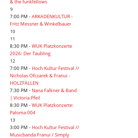
& the funkfellows
9
7:00 PM -
ARKADENKULTUR -
Fritz Messner & Winkelbauer
10
11
8:30 PM -
WUK Platzkonzerte
2026: Der Täubling
12
7:00 PM -
Hoch Kultur Festival //
Nicholas Ofczarek & Franui -
HOLZFÄLLEN
7:30 PM -
Nana Falkner & Band
| Victoria Pfeil
8:30 PM -
WUK Platzkonzerte:
Paloma 004
13
3:00 PM -
Hoch Kultur Festival //
Musicbanda Franui / Simply