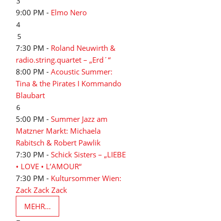
3
9:00 PM -
Elmo Nero
4
5
7:30 PM -
Roland Neuwirth &
radio.string.quartet – „Erd´“
8:00 PM -
Acoustic Summer:
Tina & the Pirates I Kommando
Blaubart
6
5:00 PM -
Summer Jazz am
Matzner Markt: Michaela
Rabitsch & Robert Pawlik
7:30 PM -
Schick Sisters – „LIEBE
• LOVE • L’AMOUR“
7:30 PM -
Kultursommer Wien:
Zack Zack Zack
MEHR...