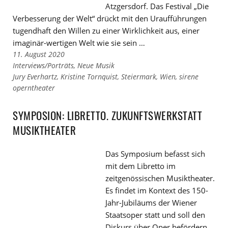
Atzgersdorf. Das Festival „Die
Verbesserung der Welt“ drückt mit den Uraufführungen
tugendhaft den Willen zu einer Wirklichkeit aus, einer
imaginär-wertigen Welt wie sie sein …
11. August 2020
Links
Interviews/Porträts
,
Neue Musik
zu
Links
Jury Everhartz
,
Kristine Tornquist
,
Steiermark
,
Wien
,
sirene
den
zu
operntheater
Kategorien
den
Tags
SYMPOSION: LIBRETTO. ZUKUNFTSWERKSTATT
MUSIKTHEATER
Das Symposium befasst sich
mit dem Libretto im
zeitgenössischen Musiktheater.
Es findet im Kontext des 150-
Jahr-Jubiläums der Wiener
Staatsoper statt und soll den
Diskurs über Oper befördern.