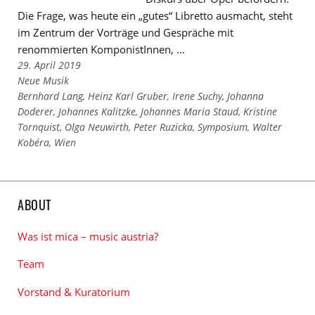
Die Frage, was heute ein „gutes“ Libretto ausmacht, steht
im Zentrum der Vorträge und Gespräche mit
renommierten KomponistInnen, …
29. April 2019
Links
Neue Musik
zu
Links
Bernhard Lang
,
Heinz Karl Gruber
,
Irene Suchy
,
Johanna
den
zu
Doderer
,
Johannes Kalitzke
,
Johannes Maria Staud
,
Kristine
Kategorien
den
Tornquist
,
Olga Neuwirth
,
Peter Ruzicka
,
Symposium
,
Walter
Tags
Kobéra
,
Wien
ABOUT
Was ist mica – music austria?
Team
Vorstand & Kuratorium