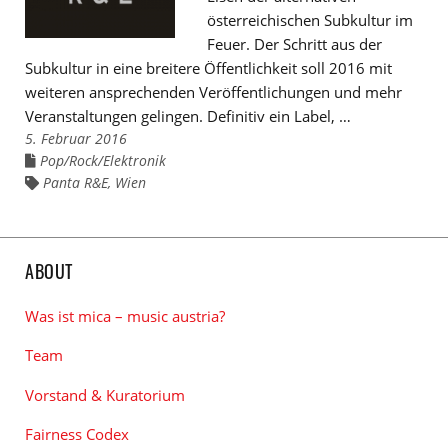
österreichischen Subkultur im
Feuer. Der Schritt aus der
Subkultur in eine breitere Öffentlichkeit soll 2016 mit
weiteren ansprechenden Veröffentlichungen und mehr
Veranstaltungen gelingen. Definitiv ein Label, …
5. Februar 2016
Pop/Rock/Elektronik
Links
zu
Panta R&E
,
Wien
Links
den
zu
Kategorien
den
Tags
ABOUT
Was ist mica – music austria?
Team
Vorstand & Kuratorium
Fairness Codex