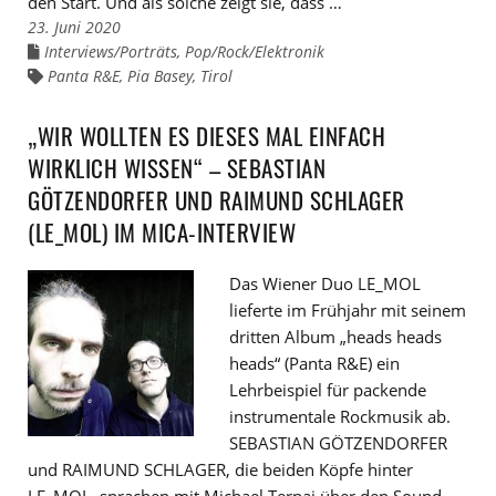
den Start. Und als solche zeigt sie, dass …
23. Juni 2020
Interviews/Porträts
,
Pop/Rock/Elektronik
Links
zu
Panta R&E
,
Pia Basey
,
Tirol
Links
den
zu
Kategorien
den
Tags
„WIR WOLLTEN ES DIESES MAL EINFACH
WIRKLICH WISSEN“ – SEBASTIAN
GÖTZENDORFER UND RAIMUND SCHLAGER
(LE_MOL) IM MICA-INTERVIEW
Das Wiener Duo LE_MOL
lieferte im Frühjahr mit seinem
dritten Album „heads heads
heads“ (Panta R&E) ein
Lehrbeispiel für packende
instrumentale Rockmusik ab.
SEBASTIAN GÖTZENDORFER
und RAIMUND SCHLAGER, die beiden Köpfe hinter
LE_MOL, sprachen mit Michael Ternai über den Sound