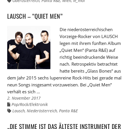
Oberösterreich
,
Panta R&E
,
Wien
,
le_mol
Links
den
zu
Kategorien
den
Tags
LAUSCH – “QUIET MEN”
Die niederösterreichischen
Vorzeige-Rocker von LAUSCH
legen mit ihrem fünften Album
„Quiet Men“ (Panta R&E) auf
richtig beeindruckende Weise
nach. Retrospektiv betrachtet
hatte bereits „Glass Bones“ aus
dem Jahr 2015 sechs lupenreine Rock-Hits bei gerade mal
neun Songs insgesamt vorzuweisen. Bei „Quiet Men“
verhält es sich …
2. November 2017
Pop/Rock/Elektronik
Links
zu
Lausch
,
Niederösterreich
,
Panta R&E
Links
den
zu
Kategorien
den
Tags
„DIE STIMME IST DAS ÄLTESTE INSTRUMENT DER