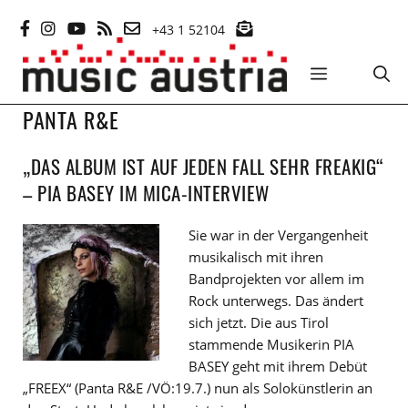
Zum
+43 1 52104
Inhalt
springen
MENÜ
PANTA R&E
„DAS ALBUM IST AUF JEDEN FALL SEHR FREAKIG“
– PIA BASEY IM MICA-INTERVIEW
Sie war in der Vergangenheit
musikalisch mit ihren
Bandprojekten vor allem im
Rock unterwegs. Das ändert
sich jetzt. Die aus Tirol
stammende Musikerin PIA
BASEY geht mit ihrem Debüt
„FREEX“ (Panta R&E /VÖ:19.7.) nun als Solokünstlerin an