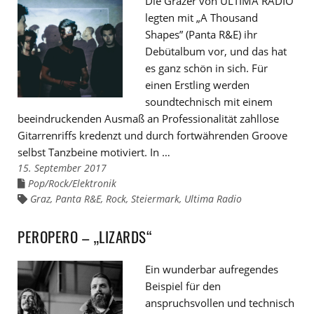
Die Grazer von ULTIMA RADIO
legten mit „A Thousand
Shapes” (Panta R&E) ihr
Debütalbum vor, und das hat
es ganz schön in sich. Für
einen Erstling werden
soundtechnisch mit einem
beeindruckenden Ausmaß an Professionalität zahllose
Gitarrenriffs kredenzt und durch fortwährenden Groove
selbst Tanzbeine motiviert. In …
15. September 2017
Pop/Rock/Elektronik
Links
zu
Graz
,
Panta R&E
,
Rock
,
Steiermark
,
Ultima Radio
Links
den
zu
Kategorien
den
Tags
PEROPERO – „LIZARDS“
Ein wunderbar aufregendes
Beispiel für den
anspruchsvollen und technisch