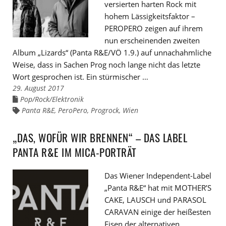
versierten harten Rock mit
hohem Lässigkeitsfaktor –
PEROPERO zeigen auf ihrem
nun erscheinenden zweiten
Album „Lizards“ (Panta R&E/VÖ 1.9.) auf unnachahmliche
Weise, dass in Sachen Prog noch lange nicht das letzte
Wort gesprochen ist. Ein stürmischer …
29. August 2017
Pop/Rock/Elektronik
Links
zu
Panta R&E
,
PeroPero
,
Progrock
,
Wien
Links
den
zu
Kategorien
den
Tags
„DAS, WOFÜR WIR BRENNEN“ – DAS LABEL
PANTA R&E IM MICA-PORTRÄT
Das Wiener Independent-Label
„Panta R&E“ hat mit MOTHER’S
CAKE, LAUSCH und PARASOL
CARAVAN einige der heißesten
Eisen der alternativen