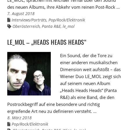
des neuen Albums, ihre Abkehr vom reinen Post-Rock …
7. August 2018
Interviews/Porträts
,
Pop/Rock/Elektronik
Links
zu
Oberösterreich
,
Panta R&E
,
le_mol
Links
den
zu
Kategorien
den
Tags
LE_MOL – „HEADS HEADS HEADS“
Ein Sound, der die Tore zu
einer anderen musikalischen
Dimension weit aufstößt – das
Wiener Duo LE_MOL zeigt sich
auf seinem neuen Album
„Heads Heads Heads“ (Panta
R&E) als eine Band, die den
Postrockbegriff auf eine besondere und richtig
ergreifende Art neu zu definieren versteht. …
8. März 2018
Pop/Rock/Elektronik
Links
zu