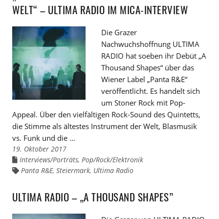
WELT“ – ULTIMA RADIO IM MICA-INTERVIEW
Die Grazer
Nachwuchshoffnung ULTIMA
RADIO hat soeben ihr Debüt „A
Thousand Shapes“ über das
Wiener Label „Panta R&E“
veröffentlicht. Es handelt sich
um Stoner Rock mit Pop-
Appeal. Über den vielfältigen Rock-Sound des Quintetts,
die Stimme als ältestes Instrument der Welt, Blasmusik
vs. Funk und die …
19. Oktober 2017
Interviews/Porträts
,
Pop/Rock/Elektronik
Links
zu
Panta R&E
,
Steiermark
,
Ultima Radio
Links
den
zu
Kategorien
den
Tags
ULTIMA RADIO – „A THOUSAND SHAPES”