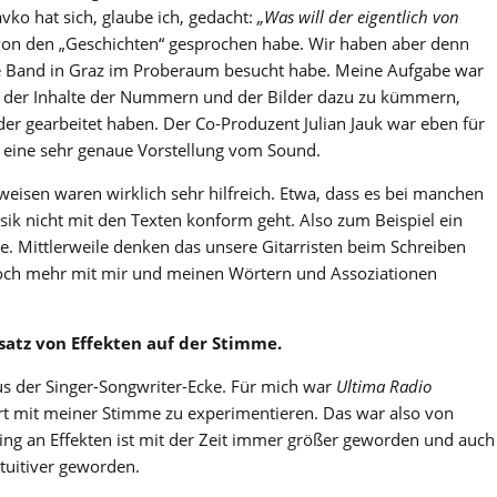
ko hat sich, glaube ich, gedacht:
„Was will der eigentlich von
 von den „Geschichten“ gesprochen habe. Wir haben aber denn
e Band in Graz im Proberaum besucht habe. Meine Aufgabe war
ng der Inhalte der Nummern und der Bilder dazu zu kümmern,
er gearbeitet haben. Der Co-Produzent Julian Jauk war eben für
n eine sehr genaue Vorstellung vom Sound.
isen waren wirklich sehr hilfreich. Etwa, dass es bei manchen
sik nicht mit den Texten konform geht. Also zum Beispiel ein
le. Mittlerweile denken das unsere Gitarristen beim Schreiben
och mehr mit mir und meinen Wörtern und Assoziationen
insatz von Effekten auf der Stimme.
s der Singer-Songwriter-Ecke. Für mich war
Ultima Radio
rt mit meiner Stimme zu experimentieren. Das war also von
ting an Effekten ist mit der Zeit immer größer geworden und auch
uitiver geworden.