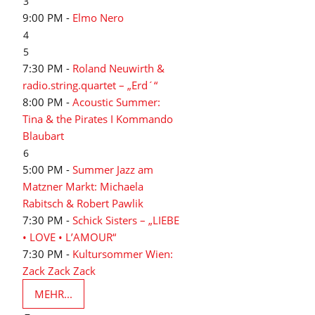
3
9:00 PM -
Elmo Nero
4
5
7:30 PM -
Roland Neuwirth &
radio.string.quartet – „Erd´“
8:00 PM -
Acoustic Summer:
Tina & the Pirates I Kommando
Blaubart
6
5:00 PM -
Summer Jazz am
Matzner Markt: Michaela
Rabitsch & Robert Pawlik
7:30 PM -
Schick Sisters – „LIEBE
• LOVE • L’AMOUR“
7:30 PM -
Kultursommer Wien:
Zack Zack Zack
MEHR...