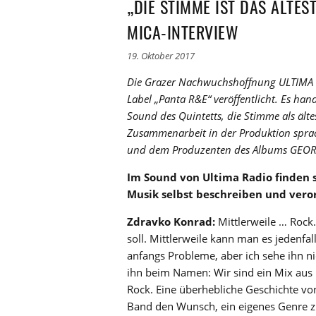
„DIE STIMME IST DAS ÄLTES
MICA-INTERVIEW
19. Oktober 2017
Die Grazer Nachwuchshoffnung ULTIMA R
Label „Panta R&E“ veröffentlicht. Es han
Sound des Quintetts, die Stimme als älte
Zusammenarbeit in der Produktion spra
und dem Produzenten des Albums GEO
Im Sound von Ultima Radio finden s
Musik selbst beschreiben und vero
Zdravko Konrad:
Mittlerweile … Rock.
soll. Mittlerweile kann man es jedenfa
anfangs Probleme, aber ich sehe ihn n
ihn beim Namen: Wir sind ein Mix aus un
Rock. Eine überhebliche Geschichte von
Band den Wunsch, ein eigenes Genre 