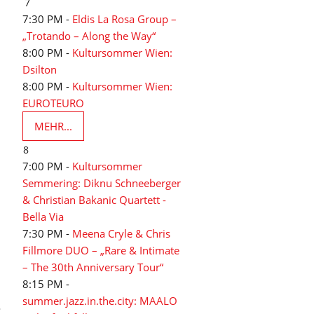
7
7:30 PM -
Eldis La Rosa Group –
„Trotando – Along the Way“
8:00 PM -
Kultursommer Wien:
Dsilton
8:00 PM -
Kultursommer Wien:
EUROTEURO
MEHR...
8
7:00 PM -
Kultursommer
Semmering: Diknu Schneeberger
& Christian Bakanic Quartett -
Bella Via
7:30 PM -
Meena Cryle & Chris
Fillmore DUO – „Rare & Intimate
– The 30th Anniversary Tour“
8:15 PM -
summer.jazz.in.the.city: MAALO
o