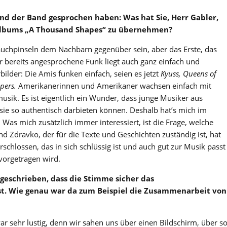
nd der Band gesprochen haben: Was hat Sie, Herr Gabler,
 Albums „A Thousand Shapes“ zu übernehmen?
 Bauchpinseln dem Nachbarn gegenüber sein, aber das Erste, das
er bereits angesprochene Funk liegt auch ganz einfach und
ilder: Die Amis funken einfach, seien es jetzt
Kyuss, Queens of
ppers.
Amerikanerinnen und Amerikaner wachsen einfach mit
musik. Es ist eigentlich ein Wunder, dass junge Musiker aus
sie so authentisch darbieten können. Deshalb hat’s mich im
Was mich zusätzlich immer interessiert, ist die Frage, welche
nd Zdravko, der für die Texte und Geschichten zuständig ist, hat
chlossen, das in sich schlüssig ist und auch gut zur Musik passt
vorgetragen wird.
geschrieben, dass die Stimme sicher das
st. Wie genau war da zum Beispiel die Zusammenarbeit von
r sehr lustig, denn wir sahen uns über einen Bildschirm, über s