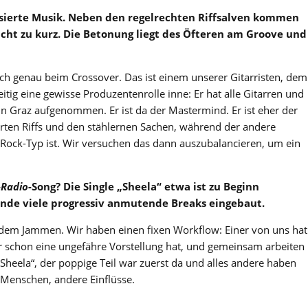
fbasierte Musik. Neben den regelrechten Riffsalven kommen
icht zu kurz. Die Betonung liegt des Öfteren am Groove und
ch genau beim Crossover. Das ist einem unserer Gitarristen, dem
zeitig eine gewisse Produzentenrolle inne: Er hat alle Gitarren und
in Graz aufgenommen. Er ist da der Mastermind. Er ist eher der
arten Riffs und den stählernen Sachen, während der andere
-Rock-Typ ist. Wir versuchen das dann auszubalancieren, um ein
-Radio
-Song? Die Single „Sheela“ etwa ist zu Beginn
Ende viele progressiv anmutende Breaks eingebaut.
s dem Jammen. Wir haben einen fixen Workflow: Einer von uns hat
 er schon eine ungefähre Vorstellung hat, und gemeinsam arbeiten
„Sheela“, der poppige Teil war zuerst da und alles andere haben
Menschen, andere Einflüsse.