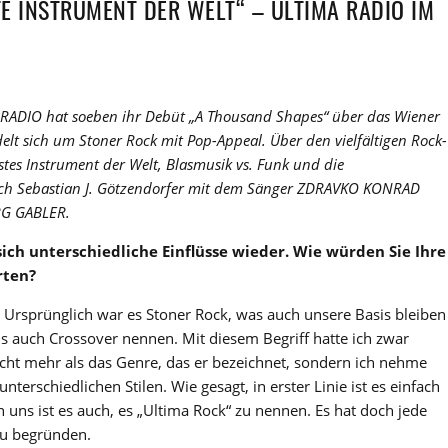
TE INSTRUMENT DER WELT“ – ULTIMA RADIO IM
ADIO hat soeben ihr Debüt „A Thousand Shapes“ über das Wiener
delt sich um Stoner Rock mit Pop-Appeal. Über den vielfältigen Rock-
stes Instrument der Welt, Blasmusik vs. Funk und die
ch Sebastian J. Götzendorfer mit dem Sänger ZDRAVKO KONRAD
RG GABLER.
ich unterschiedliche Einflüsse wieder. Wie würden Sie Ihre
rten?
 Ursprünglich war es Stoner Rock, was auch unsere Basis bleiben
lls auch Crossover nennen. Mit diesem Begriff hatte ich zwar
icht mehr als das Genre, das er bezeichnet, sondern ich nehme
terschiedlichen Stilen. Wie gesagt, in erster Linie ist es einfach
 uns ist es auch, es „Ultima Rock“ zu nennen. Es hat doch jede
zu begründen.