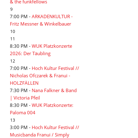
& the funkfellows
9
7:00 PM -
ARKADENKULTUR -
Fritz Messner & Winkelbauer
10
11
8:30 PM -
WUK Platzkonzerte
2026: Der Täubling
12
7:00 PM -
Hoch Kultur Festival //
Nicholas Ofczarek & Franui -
HOLZFÄLLEN
7:30 PM -
Nana Falkner & Band
| Victoria Pfeil
8:30 PM -
WUK Platzkonzerte:
Paloma 004
13
3:00 PM -
Hoch Kultur Festival //
Musicbanda Franui / Simply