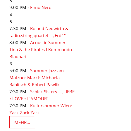
3
9:00 PM -
Elmo Nero
4
5
7:30 PM -
Roland Neuwirth &
radio.string.quartet – „Erd´“
8:00 PM -
Acoustic Summer:
Tina & the Pirates I Kommando
Blaubart
6
5:00 PM -
Summer Jazz am
Matzner Markt: Michaela
Rabitsch & Robert Pawlik
7:30 PM -
Schick Sisters – „LIEBE
• LOVE • L’AMOUR“
7:30 PM -
Kultursommer Wien:
Zack Zack Zack
MEHR...