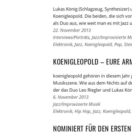
Lukas König (Schlagzeug, Synthesizer) u
Koenigleopold. Die beiden, die sich v
als Duo aus, wie weit man es mit Jazz 
22. November 2013
Links
Interviews/Porträts
,
Jazz/Improvisierte M
zu
Links
Elektronik
,
Jazz
,
Koenigleopold
,
Pop
,
Ste
den
zu
Kategorien
den
KOENIGLEOPOLD – EURE AR
Tags
koenigleopold gehören in diesem Jahr 
Musikszene. Wie aus dem Nichts auf de
der das Duo Leo Riegler und Lukas Kön
6. November 2013
Links
Jazz/Improvisierte Musik
zu
Links
Elektronik
,
Hip Hop
,
Jazz
,
Koenigleopold
den
zu
Kategorien
den
NOMINIERT FÜR DEN ERSTEN