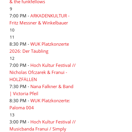
& the funkfellows
9
7:00 PM -
ARKADENKULTUR -
Fritz Messner & Winkelbauer
10
11
8:30 PM -
WUK Platzkonzerte
2026: Der Täubling
12
7:00 PM -
Hoch Kultur Festival //
Nicholas Ofczarek & Franui -
HOLZFÄLLEN
7:30 PM -
Nana Falkner & Band
| Victoria Pfeil
8:30 PM -
WUK Platzkonzerte:
Paloma 004
13
3:00 PM -
Hoch Kultur Festival //
Musicbanda Franui / Simply