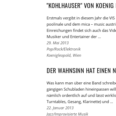
Tags
"KOHLHAUSER" VON KOENIG
Erstmals vergibt in diesem Jahr die VI
poolinale und dem mica – music austri
Einreichungen findet sich auch das Vi
Musiker und Entertainer der …
29. Mai 2013
Links
Pop/Rock/Elektronik
zu
Links
Koenigleopold
,
Wien
den
zu
Kategorien
den
DER WAHNSINN HAT EINEN 
Tags
Was kann man über eine Band schreiben,
gängigen Schubladen hineinpassen wil
nämlich ordentlich auf und lässt wirkli
Turntables, Gesang, Klarinette) und …
22. Januar 2013
Links
Jazz/Improvisierte Musik