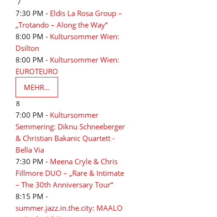
7
7:30 PM -
Eldis La Rosa Group –
„Trotando – Along the Way“
8:00 PM -
Kultursommer Wien:
Dsilton
8:00 PM -
Kultursommer Wien:
EUROTEURO
MEHR...
8
7:00 PM -
Kultursommer
Semmering: Diknu Schneeberger
& Christian Bakanic Quartett -
Bella Via
7:30 PM -
Meena Cryle & Chris
Fillmore DUO – „Rare & Intimate
– The 30th Anniversary Tour“
8:15 PM -
summer.jazz.in.the.city: MAALO