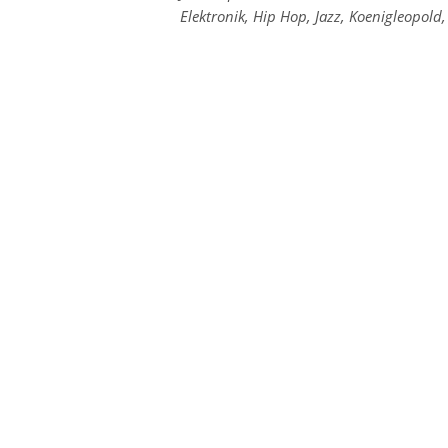
zu
Links
Elektronik
,
Hip Hop
,
Jazz
,
Koenigleopold
den
zu
Kategorien
den
Tags