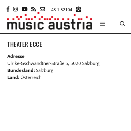
Zum
+43 1 52104
Inhalt
springen
MENÜ
THEATER ECCE
Adresse
Ulrike-Gschwandtner-Straße 5, 5020 Salzburg
Bundesland:
Salzburg
Land:
Österreich