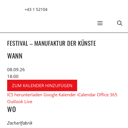
Zum
+43 1 52104
Inhalt
springen
MENÜ
FESTIVAL – MANUFAKTUR DER KÜNSTE
WANN
08.09.26
18:00
ZUM KALENDER HINZUFÜGEN
ICS herunterladen
Google Kalender
iCalendar
Office 365
Outlook Live
WO
Zacherlfabrik