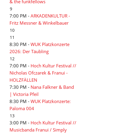
& the funkfellows
9
7:00 PM -
ARKADENKULTUR -
Fritz Messner & Winkelbauer
10
11
8:30 PM -
WUK Platzkonzerte
2026: Der Täubling
12
7:00 PM -
Hoch Kultur Festival //
Nicholas Ofczarek & Franui -
HOLZFÄLLEN
7:30 PM -
Nana Falkner & Band
| Victoria Pfeil
8:30 PM -
WUK Platzkonzerte:
Paloma 004
13
3:00 PM -
Hoch Kultur Festival //
Musicbanda Franui / Simply