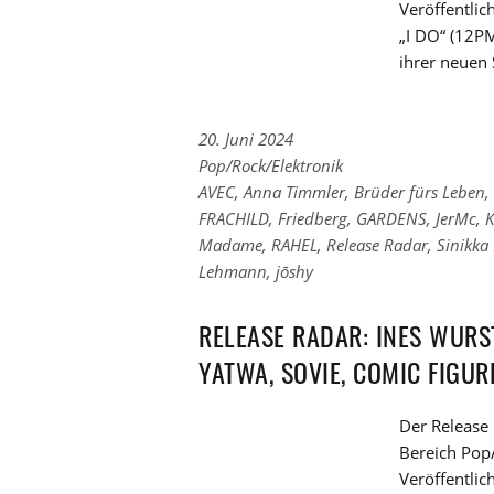
Veröffentli
„I DO“ (12P
ihrer neuen S
20. Juni 2024
Links
Pop/Rock/Elektronik
zu
Links
AVEC
,
Anna Timmler
,
Brüder fürs Leben
,
den
zu
FRACHILD
,
Friedberg
,
GARDENS
,
JerMc
,
K
Kategorien
den
Madame
,
RAHEL
,
Release Radar
,
Sinikka
Tags
Lehmann
,
jōshy
RELEASE RADAR: INES WURS
YATWA, SOVIE, COMIC FIGUR
Der Release 
Bereich Pop/
Veröffentli