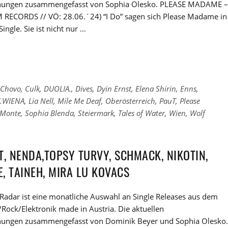
chungen zusammengefasst von Sophia Olesko. PLEASE MADAME –
M RECORDS // VÖ: 28.06.´24) “I Do” sagen sich Please Madame in
ingle. Sie ist nicht nur …
Chovo
,
Culk
,
DUOLIA.
,
Dives
,
Dyin Ernst
,
Elena Shirin
,
Enns
,
.WIENA
,
Lia Nell
,
Mile Me Deaf
,
Oberösterreich
,
PauT
,
Please
 Monte
,
Sophia Blenda
,
Steiermark
,
Tales of Water
,
Wien
,
Wolf
T, NENDA,TOPSY TURVY, SCHMACK, NIKOTIN,
E, TAINEH, MIRA LU KOVACS
Radar ist eine monatliche Auswahl an Single Releases aus dem
Rock/Elektronik made in Austria. Die aktuellen
chungen zusammengefasst von Dominik Beyer und Sophia Olesko.