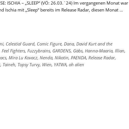
E: ISCHIA – „SLEEP“ (VÖ: 26.03.´24) Im vergangenen Monat war
nd Ischia mit „Sleep“ bereits im Release Radar, diesen Monat …
ni
,
Celestial Guard
,
Comic Figure
,
Dana
,
David Kurt and the
,
Feel Fighters
,
Fuzzybrains
,
GARDENS
,
Gäbs
,
Hanna-Maaria
,
Illian
,
vacs
,
Mira Lu Kovacz
,
Nenda
,
Nikotin
,
PAENDA
,
Release Radar
,
r
,
Taineh
,
Topsy Turvy
,
Wien
,
YATWA
,
oh alien