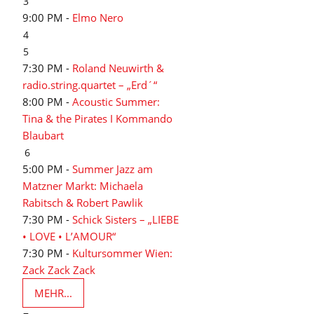
3
9:00 PM -
Elmo Nero
4
5
7:30 PM -
Roland Neuwirth &
radio.string.quartet – „Erd´“
8:00 PM -
Acoustic Summer:
Tina & the Pirates I Kommando
Blaubart
6
5:00 PM -
Summer Jazz am
Matzner Markt: Michaela
Rabitsch & Robert Pawlik
7:30 PM -
Schick Sisters – „LIEBE
• LOVE • L’AMOUR“
7:30 PM -
Kultursommer Wien:
Zack Zack Zack
MEHR...