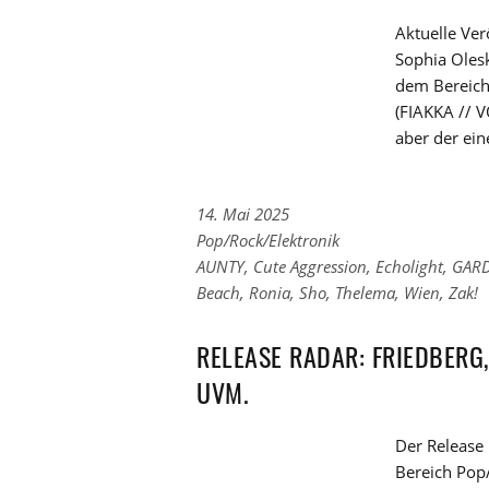
Aktuelle Ve
Sophia Olesk
dem Bereich
(FIAKKA // V
aber der ei
14. Mai 2025
Links
Pop/Rock/Elektronik
zu
Links
AUNTY
,
Cute Aggression
,
Echolight
,
GAR
den
zu
Beach
,
Ronia
,
Sho
,
Thelema
,
Wien
,
Zak!
Kategorien
den
Tags
RELEASE RADAR: FRIEDBERG,
UVM.
Der Release 
Bereich Pop/