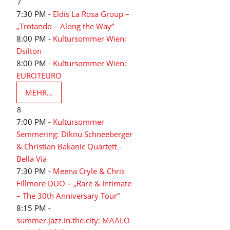
7
7:30 PM -
Eldis La Rosa Group –
„Trotando – Along the Way“
8:00 PM -
Kultursommer Wien:
Dsilton
8:00 PM -
Kultursommer Wien:
EUROTEURO
MEHR...
8
7:00 PM -
Kultursommer
Semmering: Diknu Schneeberger
& Christian Bakanic Quartett -
Bella Via
7:30 PM -
Meena Cryle & Chris
Fillmore DUO – „Rare & Intimate
– The 30th Anniversary Tour“
8:15 PM -
summer.jazz.in.the.city: MAALO