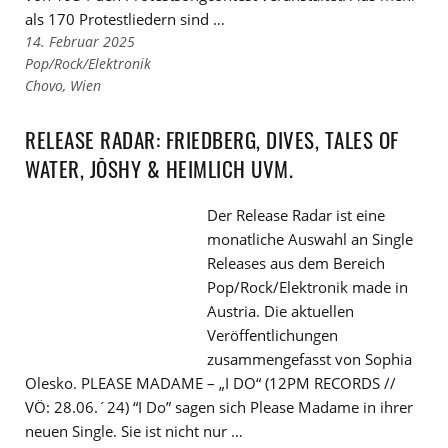
als 170 Protestliedern sind …
14. Februar 2025
Links
Pop/Rock/Elektronik
zu
Links
Chovo
,
Wien
den
zu
Kategorien
den
RELEASE RADAR: FRIEDBERG, DIVES, TALES OF
Tags
WATER, JŌSHY & HEIMLICH UVM.
Der Release Radar ist eine
monatliche Auswahl an Single
Releases aus dem Bereich
Pop/Rock/Elektronik made in
Austria. Die aktuellen
Veröffentlichungen
zusammengefasst von Sophia
Olesko. PLEASE MADAME – „I DO“ (12PM RECORDS //
VÖ: 28.06.´24) “I Do” sagen sich Please Madame in ihrer
neuen Single. Sie ist nicht nur …