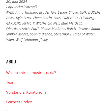
20. Juni 2024
Links
Pop/Rock/Elektronik
zu
Links
AVEC
,
Anna Timmler
,
Brüder fürs Leben
,
Chovo
,
Culk
,
DUOLIA.
,
den
zu
Dives
,
Dyin Ernst
,
Elena Shirin
,
Enns
,
FRACHILD
,
Friedberg
,
Kategorien
den
GARDENS
,
JerMc
,
K.WIENA
,
Lia Nell
,
Mile Me Deaf
,
Tags
Oberösterreich
,
PauT
,
Please Madame
,
RAHEL
,
Release Radar
,
Sinikka Monte
,
Sophia Blenda
,
Steiermark
,
Tales of Water
,
Wien
,
Wolf Lehmann
,
jōshy
ABOUT
Was ist mica – music austria?
Team
Vorstand & Kuratorium
Fairness Codex