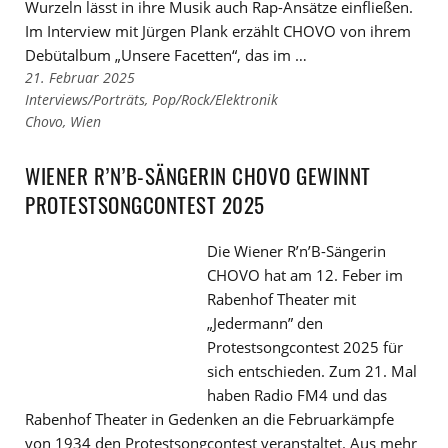
Wurzeln lässt in ihre Musik auch Rap-Ansätze einfließen.
Im Interview mit Jürgen Plank erzählt CHOVO von ihrem
Debütalbum „Unsere Facetten“, das im …
21. Februar 2025
Links
Interviews/Porträts
,
Pop/Rock/Elektronik
zu
Links
Chovo
,
Wien
den
zu
Kategorien
den
WIENER R’N’B-SÄNGERIN CHOVO GEWINNT
Tags
PROTESTSONGCONTEST 2025
Die Wiener R’n’B-Sängerin
CHOVO hat am 12. Feber im
Rabenhof Theater mit
„Jedermann” den
Protestsongcontest 2025 für
sich entschieden. Zum 21. Mal
haben Radio FM4 und das
Rabenhof Theater in Gedenken an die Februarkämpfe
von 1934 den Protestsongcontest veranstaltet. Aus mehr