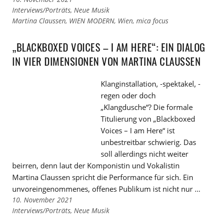
Links
Interviews/Porträts
,
Neue Musik
zu
Links
Martina Claussen
,
WIEN MODERN
,
Wien
,
mica focus
den
zu
Kategorien
den
„BLACKBOXED VOICES – I AM HERE“: EIN DIALOG
Tags
IN VIER DIMENSIONEN VON MARTINA CLAUSSEN
Klanginstallation, -spektakel, -
regen oder doch
„Klangdusche“? Die formale
Titulierung von „Blackboxed
Voices – I am Here“ ist
unbestreitbar schwierig. Das
soll allerdings nicht weiter
beirren, denn laut der Komponistin und Vokalistin
Martina Claussen spricht die Performance für sich. Ein
unvoreingenommenes, offenes Publikum ist nicht nur …
10. November 2021
Links
Interviews/Porträts
,
Neue Musik