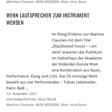
zu
Links
Martina Claussen
,
WIEN MODERN
,
Wien
,
mica focus
den
zu
Kategorien
den
WENN LAUTSPRECHER ZUM INSTRUMENT
Tags
WERDEN
Im Klang-Erlebnis von Martina
Claussen mit dem Titel
„Blackboxed Voices – I am
Here“ erwarten das Publikum
im Atelierhaus der Akademie
der bildenden Künste Wien
eine Kombination aus Raum,
Performance, Klang und Licht. Das 50-minütige Werk
besteht aus vier Performenden – Tobias Leibetseder,
Patric Redl …
10. November 2021
Links
Interviews/Porträts
,
Neue Musik
zu
Links
Martina Claussen
,
WIEN MODERN
,
Wien
,
mica focus
den
zu