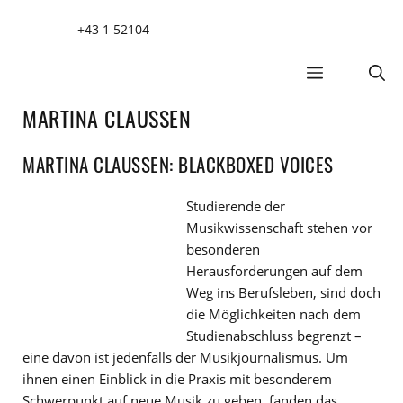
Zum
+43 1 52104
Inhalt
springen
MENÜ
MARTINA CLAUSSEN
MARTINA CLAUSSEN: BLACKBOXED VOICES
Studierende der
Musikwissenschaft stehen vor
besonderen
Herausforderungen auf dem
Weg ins Berufsleben, sind doch
die Möglichkeiten nach dem
Studienabschluss begrenzt –
eine davon ist jedenfalls der Musikjournalismus. Um
ihnen einen Einblick in die Praxis mit besonderem
Schwerpunkt auf neue Musik zu geben, fanden das