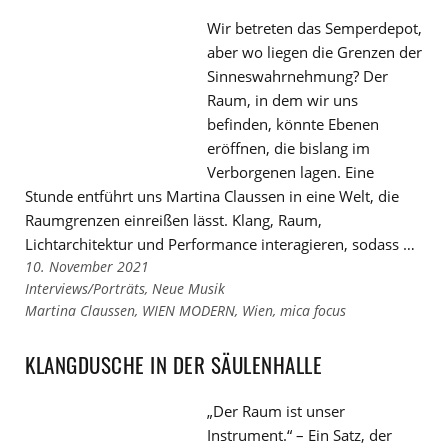
Wir betreten das Semperdepot,
aber wo liegen die Grenzen der
Sinneswahrnehmung? Der
Raum, in dem wir uns
befinden, könnte Ebenen
eröffnen, die bislang im
Verborgenen lagen. Eine
Stunde entführt uns Martina Claussen in eine Welt, die
Raumgrenzen einreißen lässt. Klang, Raum,
Lichtarchitektur und Performance interagieren, sodass …
10. November 2021
Links
Interviews/Porträts
,
Neue Musik
zu
Links
Martina Claussen
,
WIEN MODERN
,
Wien
,
mica focus
den
zu
Kategorien
den
KLANGDUSCHE IN DER SÄULENHALLE
Tags
„Der Raum ist unser
Instrument.“ – Ein Satz, der