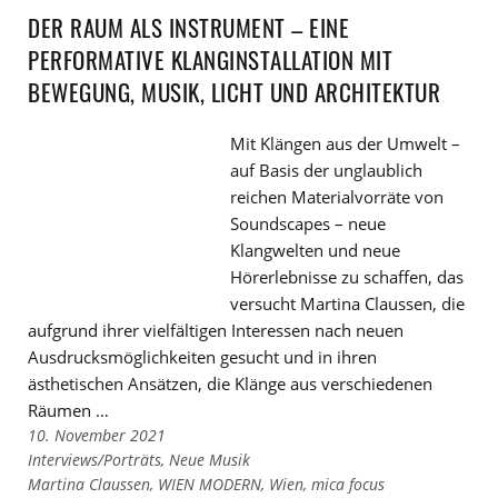
Kategorien
den
DER RAUM ALS INSTRUMENT – EINE
Tags
PERFORMATIVE KLANGINSTALLATION MIT
BEWEGUNG, MUSIK, LICHT UND ARCHITEKTUR
Mit Klängen aus der Umwelt –
auf Basis der unglaublich
reichen Materialvorräte von
Soundscapes – neue
Klangwelten und neue
Hörerlebnisse zu schaffen, das
versucht Martina Claussen, die
aufgrund ihrer vielfältigen Interessen nach neuen
Ausdrucksmöglichkeiten gesucht und in ihren
ästhetischen Ansätzen, die Klänge aus verschiedenen
Räumen …
10. November 2021
Links
Interviews/Porträts
,
Neue Musik
zu
Links
Martina Claussen
,
WIEN MODERN
,
Wien
,
mica focus