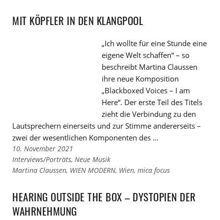
den
zu
Kategorien
den
MIT KÖPFLER IN DEN KLANGPOOL
Tags
„Ich wollte für eine Stunde eine
eigene Welt schaffen“ – so
beschreibt Martina Claussen
ihre neue Komposition
„Blackboxed Voices – I am
Here“. Der erste Teil des Titels
zieht die Verbindung zu den
Lautsprechern einerseits und zur Stimme andererseits –
zwei der wesentlichen Komponenten des …
10. November 2021
Links
Interviews/Porträts
,
Neue Musik
zu
Links
Martina Claussen
,
WIEN MODERN
,
Wien
,
mica focus
den
zu
Kategorien
den
HEARING OUTSIDE THE BOX – DYSTOPIEN DER
Tags
WAHRNEHMUNG