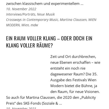
zwischen klassischem und experimentellem …
10. November 2022
Links
Interviews/Porträts
,
Neue Musik
zu
Links
Crossways in Contemporary Music
,
Martina Claussen
,
WIEN
den
zu
MODERN
,
Wien
,
mdw
Kategorien
den
Tags
EIN RAUM VOLLER KLANG – ODER DOCH EIN
KLANG VOLLER RÄUME?
Zeit und Ort durchbrechen,
neue Ebenen erschaffen – wie
entsteht ein noch nie
dagewesener Raum? Die 35.
Ausgabe des Festivals Wien
Modern bietet die Bühne, ja
den Raum, für neue Visionen.
So auch für Martina Claussen, die 2020 den „Publicity
Preis“ des SKE-Fonds (Soziale & …
10. November 2021