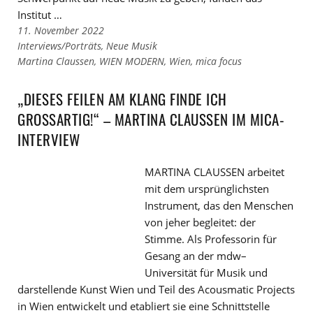
Institut …
11. November 2022
Links
Interviews/Porträts
,
Neue Musik
zu
Links
Martina Claussen
,
WIEN MODERN
,
Wien
,
mica focus
den
zu
Kategorien
den
„DIESES FEILEN AM KLANG FINDE ICH
Tags
GROSSARTIG!“ – MARTINA CLAUSSEN IM MICA-I
NTERVIEW
MARTINA CLAUSSEN arbeitet
mit dem ursprünglichsten
Instrument, das den Menschen
von jeher begleitet: der
Stimme. Als Professorin für
Gesang an der mdw–
Universität für Musik und
darstellende Kunst Wien und Teil des Acousmatic Projects
in Wien entwickelt und etabliert sie eine Schnittstelle