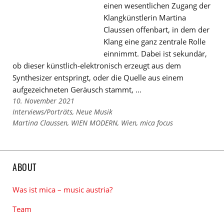
einen wesentlichen Zugang der
Klangkünstlerin Martina
Claussen offenbart, in dem der
Klang eine ganz zentrale Rolle
einnimmt. Dabei ist sekundär,
ob dieser künstlich-elektronisch erzeugt aus dem
Synthesizer entspringt, oder die Quelle aus einem
aufgezeichneten Geräusch stammt, …
10. November 2021
Links
Interviews/Porträts
,
Neue Musik
zu
Links
Martina Claussen
,
WIEN MODERN
,
Wien
,
mica focus
den
zu
Kategorien
den
Tags
ABOUT
Was ist mica – music austria?
Team