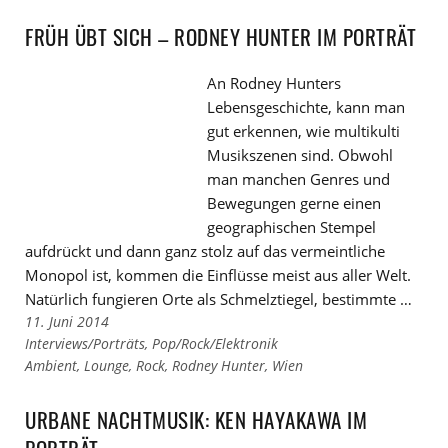
Kategorien
den
Tags
FRÜH ÜBT SICH – RODNEY HUNTER IM PORTRÄT
An Rodney Hunters
Lebensgeschichte, kann man
gut erkennen, wie multikulti
Musikszenen sind. Obwohl
man manchen Genres und
Bewegungen gerne einen
geographischen Stempel
aufdrückt und dann ganz stolz auf das vermeintliche
Monopol ist, kommen die Einflüsse meist aus aller Welt.
Natürlich fungieren Orte als Schmelztiegel, bestimmte …
11. Juni 2014
Links
Interviews/Porträts
,
Pop/Rock/Elektronik
zu
Links
Ambient
,
Lounge
,
Rock
,
Rodney Hunter
,
Wien
den
zu
Kategorien
den
URBANE NACHTMUSIK: KEN HAYAKAWA IM
Tags