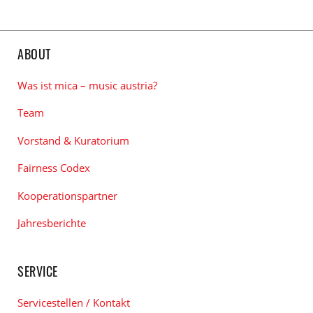
den
zu
Kategorien
den
Tags
ABOUT
Was ist mica – music austria?
Team
Vorstand & Kuratorium
Fairness Codex
Kooperationspartner
Jahresberichte
SERVICE
Servicestellen / Kontakt