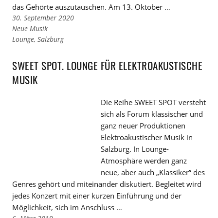
das Gehörte auszutauschen. Am 13. Oktober …
30. September 2020
Links
Neue Musik
zu
Links
Lounge
,
Salzburg
den
zu
Kategorien
den
SWEET SPOT. LOUNGE FÜR ELEKTROAKUSTISCHE
Tags
MUSIK
Die Reihe SWEET SPOT versteht
sich als Forum klassischer und
ganz neuer Produktionen
Elektroakustischer Musik in
Salzburg. In Lounge-
Atmosphäre werden ganz
neue, aber auch „Klassiker” des
Genres gehört und miteinander diskutiert. Begleitet wird
jedes Konzert mit einer kurzen Einführung und der
Möglichkeit, sich im Anschluss …