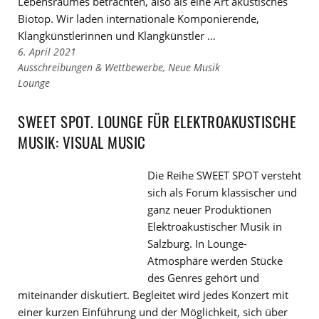
Lebensraumes betrachten, also als eine Art akustisches
Biotop. Wir laden internationale Komponierende,
Klangkünstlerinnen und Klangkünstler …
6. April 2021
Links
Ausschreibungen & Wettbewerbe
,
Neue Musik
zu
Links
Lounge
den
zu
Kategorien
den
SWEET SPOT. LOUNGE FÜR ELEKTROAKUSTISCHE
Tags
MUSIK: VISUAL MUSIC
Die Reihe SWEET SPOT versteht
sich als Forum klassischer und
ganz neuer Produktionen
Elektroakustischer Musik in
Salzburg. In Lounge-
Atmosphäre werden Stücke
des Genres gehört und
miteinander diskutiert. Begleitet wird jedes Konzert mit
einer kurzen Einführung und der Möglichkeit, sich über