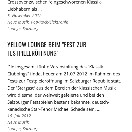
Crossover zwischen “eingeschworenen Klassik-
Liebhabern als …
6. November 2012
Links
Neue Musik
,
Pop/Rock/Elektronik
zu
Links
Lounge
,
Salzburg
den
zu
Kategorien
den
YELLOW LOUNGE BEIM "FEST ZUR
Tags
FESTPIELERÖFFNUNG"
Die insgesamt fünfte Veranstaltung des “Klassik-
Clubbings” findet heuer am 21.07.2012 im Rahmen des
Fests zur Festpieleröffnung im Salzburger Republic statt.
Der “Stargast” aus dem Bereich der klassischen Musik
wird diesmal der weltweit gefeierte und bei den
Salzburger Festspielen bestens bekannte, deutsch-
kanadische Star-Tenor Michael Schade sein. …
16. Juli 2012
Links
Neue Musik
zu
Links
Lounge
,
Salzburg