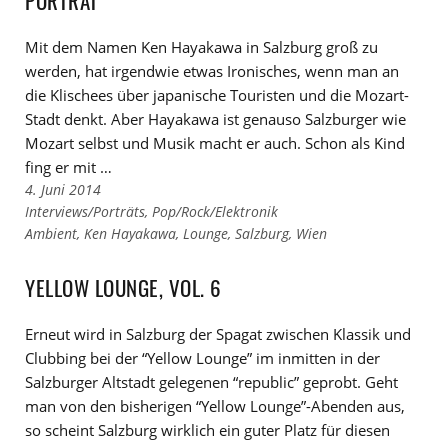
PORTRÄT
Mit dem Namen Ken Hayakawa in Salzburg groß zu
werden, hat irgendwie etwas Ironisches, wenn man an
die Klischees über japanische Touristen und die Mozart-
Stadt denkt. Aber Hayakawa ist genauso Salzburger wie
Mozart selbst und Musik macht er auch. Schon als Kind
fing er mit …
4. Juni 2014
Links
Interviews/Porträts
,
Pop/Rock/Elektronik
zu
Links
Ambient
,
Ken Hayakawa
,
Lounge
,
Salzburg
,
Wien
den
zu
Kategorien
den
YELLOW LOUNGE, VOL. 6
Tags
Erneut wird in Salzburg der Spagat zwischen Klassik und
Clubbing bei der “Yellow Lounge” im inmitten in der
Salzburger Altstadt gelegenen “republic” geprobt. Geht
man von den bisherigen “Yellow Lounge”-Abenden aus,
so scheint Salzburg wirklich ein guter Platz für diesen