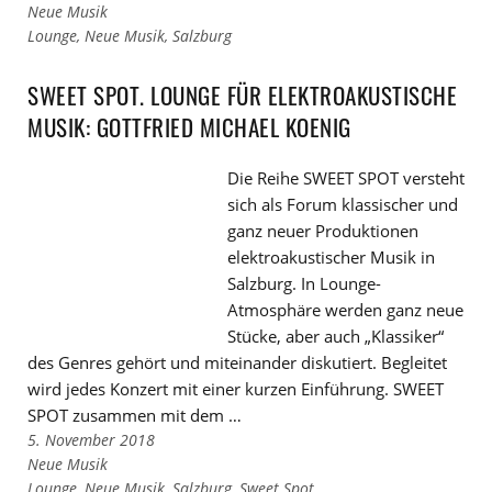
Links
Neue Musik
zu
Links
Lounge
,
Neue Musik
,
Salzburg
den
zu
Kategorien
den
SWEET SPOT. LOUNGE FÜR ELEKTROAKUSTISCHE
Tags
MUSIK: GOTTFRIED MICHAEL KOENIG
Die Reihe SWEET SPOT versteht
sich als Forum klassischer und
ganz neuer Produktionen
elektroakustischer Musik in
Salzburg. In Lounge-
Atmosphäre werden ganz neue
Stücke, aber auch „Klassiker“
des Genres gehört und miteinander diskutiert. Begleitet
wird jedes Konzert mit einer kurzen Einführung. SWEET
SPOT zusammen mit dem …
5. November 2018
Links
Neue Musik
zu
Links
Lounge
,
Neue Musik
,
Salzburg
,
Sweet Spot