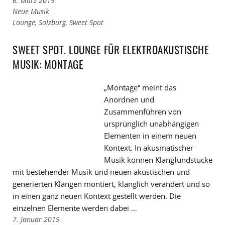
6. März 2019
Links
Neue Musik
zu
Links
Lounge
,
Salzburg
,
Sweet Spot
den
zu
Kategorien
den
SWEET SPOT. LOUNGE FÜR ELEKTROAKUSTISCHE
Tags
MUSIK: MONTAGE
„Montage“ meint das
Anordnen und
Zusammenführen von
ursprünglich unabhängigen
Elementen in einem neuen
Kontext. In akusmatischer
Musik können Klangfundstücke
mit bestehender Musik und neuen akustischen und
generierten Klängen montiert, klanglich verändert und so
in einen ganz neuen Kontext gestellt werden. Die
einzelnen Elemente werden dabei …
7. Januar 2019