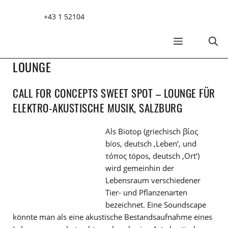
Zum
+43 1 52104
Inhalt
springen
MENÜ
LOUNGE
CALL FOR CONCEPTS SWEET SPOT – LOUNGE FÜR
ELEKTRO-AKUSTISCHE MUSIK, SALZBURG
Als Biotop (griechisch βίος
bíos, deutsch ‚Leben‘, und
τόπος tópos, deutsch ‚Ort‘)
wird gemeinhin der
Lebensraum verschiedener
Tier- und Pflanzenarten
bezeichnet. Eine Soundscape
könnte man als eine akustische Bestandsaufnahme eines