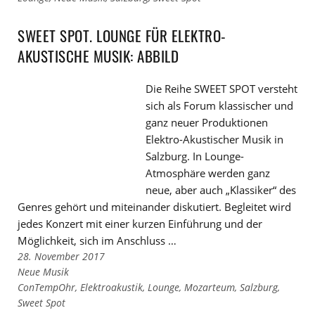
den
zu
Kategorien
den
SWEET SPOT. LOUNGE FÜR ELEKTRO-
Tags
AKUSTISCHE MUSIK: ABBILD
Die Reihe SWEET SPOT versteht
sich als Forum klassischer und
ganz neuer Produktionen
Elektro-Akustischer Musik in
Salzburg. In Lounge-
Atmosphäre werden ganz
neue, aber auch „Klassiker“ des
Genres gehört und miteinander diskutiert. Begleitet wird
jedes Konzert mit einer kurzen Einführung und der
Möglichkeit, sich im Anschluss …
28. November 2017
Links
Neue Musik
zu
Links
ConTempOhr
,
Elektroakustik
,
Lounge
,
Mozarteum
,
Salzburg
,
den
zu
Sweet Spot