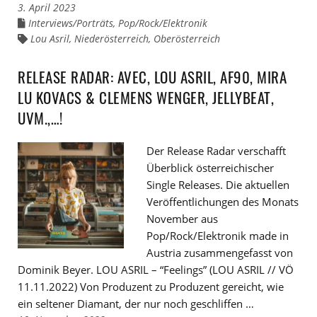
3. April 2023
Interviews/Porträts
,
Pop/Rock/Elektronik
Links
zu
Lou Asril
,
Niederösterreich
,
Oberösterreich
Links
den
zu
Kategorien
den
Tags
RELEASE RADAR: AVEC, LOU ASRIL, AF90, MIRA
LU KOVACS & CLEMENS WENGER, JELLYBEAT,
UVM.,…!
Der Release Radar verschafft
Überblick österreichischer
Single Releases. Die aktuellen
Veröffentlichungen des Monats
November aus
Pop/Rock/Elektronik made in
Austria zusammengefasst von
Dominik Beyer. LOU ASRIL – “Feelings” (LOU ASRIL // VÖ
11.11.2022) Von Produzent zu Produzent gereicht, wie
ein seltener Diamant, der nur noch geschliffen …