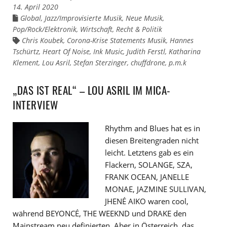
14. April 2020
Global
,
Jazz/Improvisierte Musik
,
Neue Musik
,
Links
zu
Pop/Rock/Elektronik
,
Wirtschaft, Recht & Politik
den
Kategorien
Chris Koubek
,
Corona-Krise Statements Musik
,
Hannes
Links
zu
Tschürtz
,
Heart Of Noise
,
Ink Music
,
Judith Ferstl
,
Katharina
den
Klement
Tags
,
Lou Asril
,
Stefan Sterzinger
,
chuffdrone
,
p.m.k
„DAS IST REAL“ – LOU ASRIL IM MICA-
INTERVIEW
Rhythm and Blues hat es in
diesen Breitengraden nicht
leicht. Letztens gab es ein
Flackern, SOLANGE, SZA,
FRANK OCEAN, JANELLE
MONAE, JAZMINE SULLIVAN,
JHENÉ AIKO waren cool,
während BEYONCÉ, THE WEEKND und DRAKE den
Mainstream neu definierten. Aber in Österreich, das