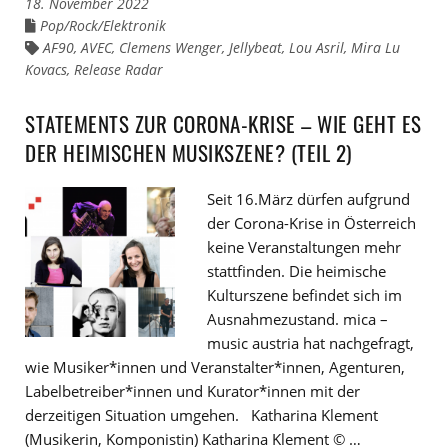
18. November 2022
Pop/Rock/Elektronik
Links
zu
AF90
,
AVEC
,
Clemens Wenger
,
Jellybeat
,
Lou Asril
,
Mira Lu
Links
den
zu
Kovacs
Kategorien
,
Release Radar
den
Tags
STATEMENTS ZUR CORONA-KRISE – WIE GEHT ES
DER HEIMISCHEN MUSIKSZENE? (TEIL 2)
Seit 16.März dürfen aufgrund
der Corona-Krise in Österreich
keine Veranstaltungen mehr
stattfinden. Die heimische
Kulturszene befindet sich im
Ausnahmezustand. mica –
music austria hat nachgefragt,
wie Musiker*innen und Veranstalter*innen, Agenturen,
Labelbetreiber*innen und Kurator*innen mit der
derzeitigen Situation umgehen. Katharina Klement
(Musikerin, Komponistin) Katharina Klement © …