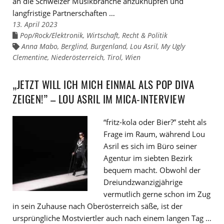
an die Schweizer Musikbranche anzuknüpfen und
langfristige Partnerschaften …
13. April 2023
Pop/Rock/Elektronik
,
Wirtschaft, Recht & Politik
Links
zu
Anna Mabo
,
Berglind
,
Burgenland
,
Lou Asril
,
My Ugly
Links
den
zu
Clementine
Kategorien
,
Niederösterreich
,
Tirol
,
Wien
den
Tags
„JETZT WILL ICH MICH EINMAL ALS POP DIVA
ZEIGEN!” – LOU ASRIL IM MICA-INTERVIEW
“fritz-kola oder Bier?” steht als
Frage im Raum, während Lou
Asril es sich im Büro seiner
Agentur im siebten Bezirk
bequem macht. Obwohl der
Dreiundzwanzigjährige
vermutlich gerne schon im Zug
in sein Zuhause nach Oberösterreich säße, ist der
ursprüngliche Mostviertler auch nach einem langen Tag …