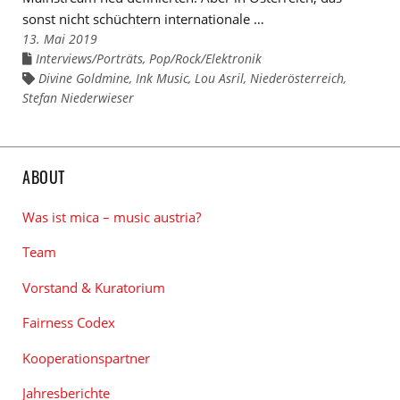
sonst nicht schüchtern internationale …
13. Mai 2019
Interviews/Porträts
,
Pop/Rock/Elektronik
Links
zu
Divine Goldmine
,
Ink Music
,
Lou Asril
,
Niederösterreich
,
Links
den
zu
Stefan Niederwieser
Kategorien
den
Tags
ABOUT
Was ist mica – music austria?
Team
Vorstand & Kuratorium
Fairness Codex
Kooperationspartner
Jahresberichte