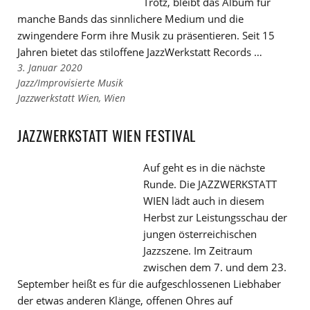
Trotz, bleibt das Album für
manche Bands das sinnlichere Medium und die
zwingendere Form ihre Musik zu präsentieren. Seit 15
Jahren bietet das stiloffene JazzWerkstatt Records …
3. Januar 2020
Links
Jazz/Improvisierte Musik
zu
Links
Jazzwerkstatt Wien
,
Wien
den
zu
Kategorien
den
JAZZWERKSTATT WIEN FESTIVAL
Tags
Auf geht es in die nächste
Runde. Die JAZZWERKSTATT
WIEN lädt auch in diesem
Herbst zur Leistungsschau der
jungen österreichischen
Jazzszene. Im Zeitraum
zwischen dem 7. und dem 23.
September heißt es für die aufgeschlossenen Liebhaber
der etwas anderen Klänge, offenen Ohres auf