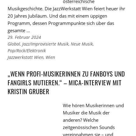
österreichische
Musikgeschichte. Die JazzWerkstatt Wien feiert heuer ihr
20 Jahres Jubiläum. Und das mit einem üppigen
Programm, dessen Programmpunkte sich über das
gesamte …
29. Februar 2024
Links
Global
,
Jazz/Improvisierte Musik
,
Neue Musik
,
zu
Pop/Rock/Elektronik
den
Links
Jazzwerkstatt Wien
,
Wien
Kategorien
zu
den
„WENN PROFI-MUSIKERINNEN ZU FANBOYS UND
Tags
FANGIRLS MUTIEREN.“ – MICA-INTERVIEW MIT
KRISTIN GRUBER
Wie hören Musikerinnen und
Musiker die Musik der
anderen? Welche
zeitgenössischen Sounds
vereinnahmen sie – und