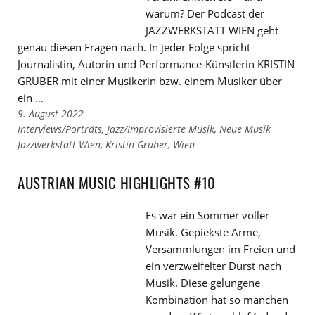
warum? Der Podcast der
JAZZWERKSTATT WIEN geht
genau diesen Fragen nach. In jeder Folge spricht
Journalistin, Autorin und Performance-Künstlerin KRISTIN
GRUBER mit einer Musikerin bzw. einem Musiker über
ein …
9. August 2022
Links
Interviews/Porträts
,
Jazz/Improvisierte Musik
,
Neue Musik
zu
Links
Jazzwerkstatt Wien
,
Kristin Gruber
,
Wien
den
zu
Kategorien
den
AUSTRIAN MUSIC HIGHLIGHTS #10
Tags
Es war ein Sommer voller
Musik. Gepiekste Arme,
Versammlungen im Freien und
ein verzweifelter Durst nach
Musik. Diese gelungene
Kombination hat so manchen