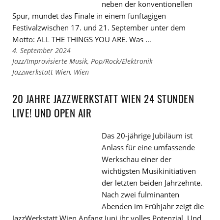
neben der konventionellen
Spur, mündet das Finale in einem fünftägigen
Festivalzwischen 17. und 21. September unter dem
Motto: ALL THE THINGS YOU ARE. Was …
4. September 2024
Links
Jazz/Improvisierte Musik
,
Pop/Rock/Elektronik
zu
Links
Jazzwerkstatt Wien
,
Wien
den
zu
Kategorien
den
20 JAHRE JAZZWERKSTATT WIEN 24 STUNDEN
Tags
LIVE! UND OPEN AIR
Das 20-jährige Jubiläum ist
Anlass für eine umfassende
Werkschau einer der
wichtigsten Musikinitiativen
der letzten beiden Jahrzehnte.
Nach zwei fulminanten
Abenden im Frühjahr zeigt die
JazzWerkstatt Wien Anfang Juni ihr volles Potenzial. Und