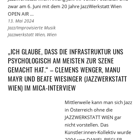
zwar am 6. Juni mit dem 20 Jahre JazzWerkstatt Wien
OPEN AIR …
13. Mai 2024
Links
Jazz/Improvisierte Musik
zu
Links
Jazzwerkstatt Wien
,
Wien
den
zu
Kategorien
den
„ICH GLAUBE, DASS DIE INFRASTRUKTUR UNS
Tags
PSYCHOLOGISCH AM MEISTEN ZUR SZENE
GEMACHT HAT.“ – CLEMENS WENGER, MANU
MAYR UND BEATE WIESINGER (JAZZWERKSTATT
WIEN) IM MICA-INTERVIEW
Mittlerweile kann man sich Jazz
in Österreich ohne die
JAZZWERKSTATT WIEN gar
nicht vorstellen. Das
Künstler:innen-Kollektiv wurde
2004 von DANIEL RIEGLER,