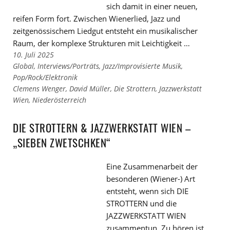
sich damit in einer neuen,
reifen Form fort. Zwischen Wienerlied, Jazz und
zeitgenössischem Liedgut entsteht ein musikalischer
Raum, der komplexe Strukturen mit Leichtigkeit …
10. Juli 2025
Links
Global
,
Interviews/Porträts
,
Jazz/Improvisierte Musik
,
zu
Pop/Rock/Elektronik
den
Links
Clemens Wenger
,
David Müller
,
Die Strottern
,
Jazzwerkstatt
Kategorien
zu
Wien
,
Niederösterreich
den
Tags
DIE STROTTERN & JAZZWERKSTATT WIEN –
„SIEBEN ZWETSCHKEN“
Eine Zusammenarbeit der
besonderen (Wiener-) Art
entsteht, wenn sich DIE
STROTTERN und die
JAZZWERKSTATT WIEN
zusammentun. Zu hören ist