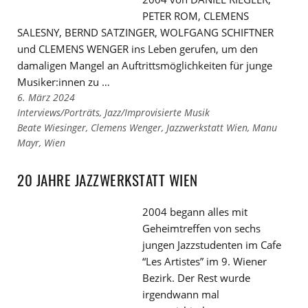
PETER ROM, CLEMENS
SALESNY, BERND SATZINGER, WOLFGANG SCHIFTNER
und CLEMENS WENGER ins Leben gerufen, um den
damaligen Mangel an Auftrittsmöglichkeiten für junge
Musiker:innen zu …
6. März 2024
Links
Interviews/Porträts
,
Jazz/Improvisierte Musik
zu
Links
Beate Wiesinger
,
Clemens Wenger
,
Jazzwerkstatt Wien
,
Manu
den
zu
Mayr
,
Wien
Kategorien
den
Tags
20 JAHRE JAZZWERKSTATT WIEN
2004 begann alles mit
Geheimtreffen von sechs
jungen Jazzstudenten im Cafe
“Les Artistes” im 9. Wiener
Bezirk. Der Rest wurde
irgendwann mal