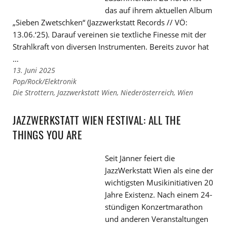
das auf ihrem aktuellen Album
„Sieben Zwetschken“ (Jazzwerkstatt Records // VÖ:
13.06.‘25). Darauf vereinen sie textliche Finesse mit der
Strahlkraft von diversen Instrumenten. Bereits zuvor hat
…
13. Juni 2025
Links
Pop/Rock/Elektronik
zu
Links
Die Strottern
,
Jazzwerkstatt Wien
,
Niederösterreich
,
Wien
den
zu
Kategorien
den
JAZZWERKSTATT WIEN FESTIVAL: ALL THE
Tags
THINGS YOU ARE
Seit Jänner feiert die
JazzWerkstatt Wien als eine der
wichtigsten Musikinitiativen 20
Jahre Existenz. Nach einem 24-
stündigen Konzertmarathon
und anderen Veranstaltungen