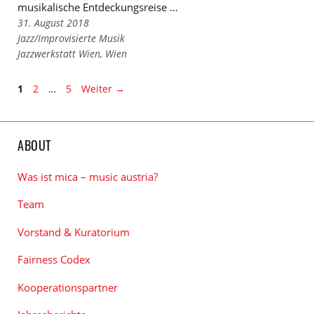
musikalische Entdeckungsreise …
31. August 2018
Links
Jazz/Improvisierte Musik
zu
Links
Jazzwerkstatt Wien
,
Wien
den
zu
Kategorien
den
Seite
Seite
Seite
1
2
…
5
Weiter
→
Tags
ABOUT
Was ist mica – music austria?
Team
Vorstand & Kuratorium
Fairness Codex
Kooperationspartner