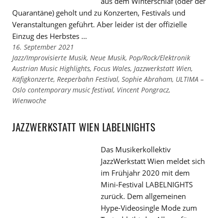
aus dem Winterschlaf (oder der
Quarantäne) geholt und zu Konzerten, Festivals und
Veranstaltungen geführt. Aber leider ist der offizielle
Einzug des Herbstes …
16. September 2021
Links
Jazz/Improvisierte Musik
,
Neue Musik
,
Pop/Rock/Elektronik
zu
Links
Austrian Music Highlights
,
Focus Wales
,
Jazzwerkstatt Wien
,
den
zu
Käfigkonzerte
,
Reeperbahn Festival
,
Sophie Abraham
,
ULTIMA –
Kategorien
den
Oslo contemporary music festival
,
Vincent Pongracz
,
Tags
Wienwoche
JAZZWERKSTATT WIEN LABELNIGHTS
Das Musikerkollektiv
JazzWerkstatt Wien meldet sich
im Frühjahr 2020 mit dem
Mini-Festival LABELNIGHTS
zurück. Dem allgemeinen
Hype-Videosingle Mode zum