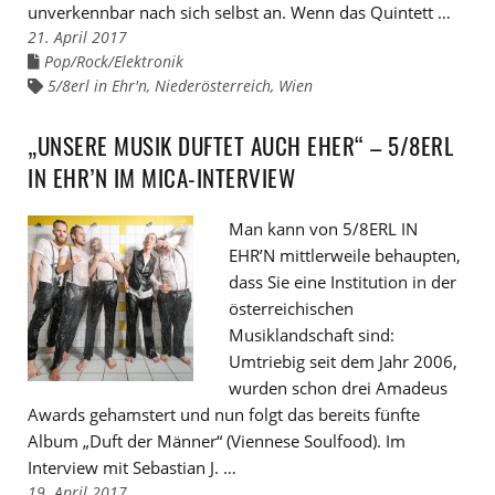
unverkennbar nach sich selbst an. Wenn das Quintett …
21. April 2017
Pop/Rock/Elektronik
Links
zu
5/8erl in Ehr'n
,
Niederösterreich
,
Wien
Links
den
zu
Kategorien
den
Tags
„UNSERE MUSIK DUFTET AUCH EHER“ – 5/8ERL
IN EHR’N IM MICA-INTERVIEW
Man kann von 5/8ERL IN
EHR’N mittlerweile behaupten,
dass Sie eine Institution in der
österreichischen
Musiklandschaft sind:
Umtriebig seit dem Jahr 2006,
wurden schon drei Amadeus
Awards gehamstert und nun folgt das bereits fünfte
Album „Duft der Männer“ (Viennese Soulfood). Im
Interview mit Sebastian J. …
19. April 2017