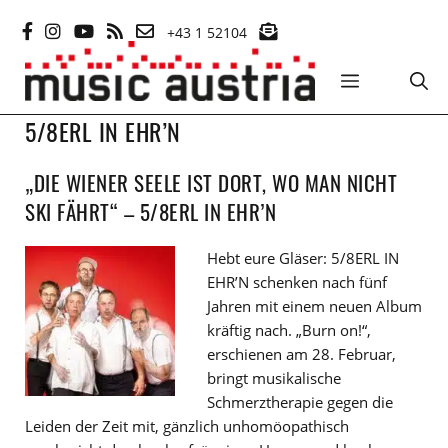
Zum
+43 1 52104
Inhalt
springen
MENÜ
5/8ERL IN EHR’N
„DIE WIENER SEELE IST DORT, WO MAN NICHT
SKI FÄHRT“ – 5/8ERL IN EHR’N
Hebt eure Gläser: 5/8ERL IN
EHR’N schenken nach fünf
Jahren mit einem neuen Album
kräftig nach. „Burn on!“,
erschienen am 28. Februar,
bringt musikalische
Schmerztherapie gegen die
Leiden der Zeit mit, gänzlich unhomöopathisch