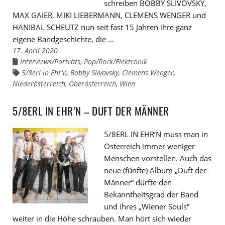
schreiben BOBBY SLIVOVSKY,
MAX GAIER, MIKI LIEBERMANN, CLEMENS WENGER und
HANIBAL SCHEUTZ nun seit fast 15 Jahren ihre ganz
eigene Bandgeschichte, die …
17. April 2020
Interviews/Porträts
,
Pop/Rock/Elektronik
Links
zu
5/8erl in Ehr'n
,
Bobby Slivovsky
,
Clemens Wenger
,
Links
den
zu
Niederösterreich
Kategorien
,
Oberösterreich
,
Wien
den
Tags
5/8ERL IN EHR’N – DUFT DER MÄNNER
5/8ERL IN EHR’N muss man in
Österreich immer weniger
Menschen vorstellen. Auch das
neue (fünfte) Album „Duft der
Männer“ dürfte den
Bekanntheitsgrad der Band
und ihres „Wiener Souls“
weiter in die Höhe schrauben. Man hört sich wieder