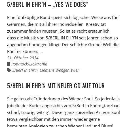
5/8ERL IN EHR`N – „YES WE DOES“
Eine fünfköpfige Band speist sich logischer Weise aus fünf
Gehirnen, die mit all ihrer individuellen Kreativität
zusammenfinden müssen. So ist es recht erstaunlich,
dass die Musik von 5/8ERL IN EHR’N seit Jahren schon so
angenehm homogen klingt. Der schlichte Grund: Weil die
Fünf es können. …
21. Oktober 2014
Pop/Rock/Elektronik
Links
zu
5/8erl in Ehr'n
,
Clemens Wenger
,
Wien
Links
den
zu
Kategorien
den
Tags
5/8ERL IN EHR’N MIT NEUER CD AUF TOUR
Sie gelten als ErfinderInnen des Wiener Soul. So jedenfalls
jubelte der Kurier angesichts von 5/8erl in Ehr’n: „tanzbar,
scharf, traurig, witzig”. Dieser ganz speziellen Art von Soul
(etwa vergleichbar mit den immer wieder gerne
bemühten Analogien zwischen Wiener Lied und Blues)