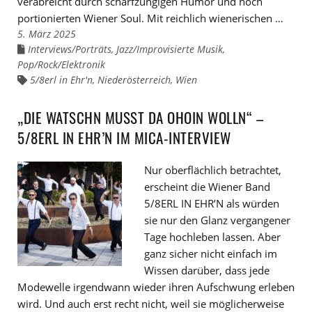
verabreicht durch scharfzüngigen Humor und hoch
portionierten Wiener Soul. Mit reichlich wienerischen …
5. März 2025
Interviews/Porträts
,
Jazz/Improvisierte Musik
,
Links
zu
Pop/Rock/Elektronik
den
Kategorien
5/8erl in Ehr'n
,
Niederösterreich
,
Wien
Links
zu
den
Tags
„DIE WATSCHN MUSST DA OHOIN WOLLN“ –
5/8ERL IN EHR’N IM MICA-INTERVIEW
Nur oberflächlich betrachtet,
erscheint die Wiener Band
5/8ERL IN EHR’N als würden
sie nur den Glanz vergangener
Tage hochleben lassen. Aber
ganz sicher nicht einfach im
Wissen darüber, dass jede
Modewelle irgendwann wieder ihren Aufschwung erleben
wird. Und auch erst recht nicht, weil sie möglicherweise