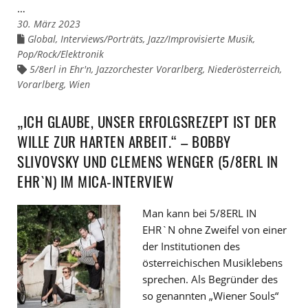
…
30. März 2023
Global
,
Interviews/Porträts
,
Jazz/Improvisierte Musik
,
Links
zu
Pop/Rock/Elektronik
den
Kategorien
5/8erl in Ehr'n
,
Jazzorchester Vorarlberg
,
Niederösterreich
,
Links
zu
Vorarlberg
,
Wien
den
Tags
„ICH GLAUBE, UNSER ERFOLGSREZEPT IST DER
WILLE ZUR HARTEN ARBEIT.“ – BOBBY
SLIVOVSKY UND CLEMENS WENGER (5/8ERL IN
EHR`N) IM MICA-INTERVIEW
Man kann bei 5/8ERL IN
EHR`N ohne Zweifel von einer
der Institutionen des
österreichischen Musiklebens
sprechen. Als Begründer des
so genannten „Wiener Souls“