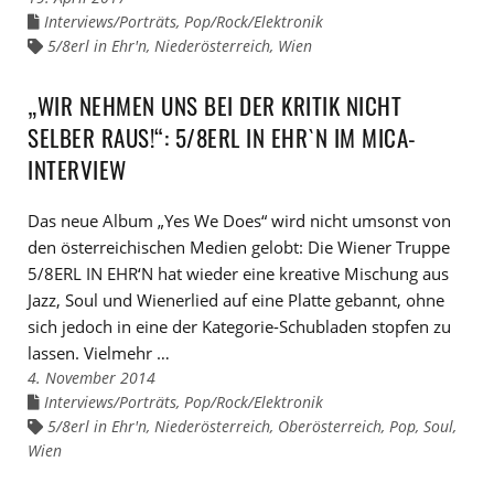
Interviews/Porträts
,
Pop/Rock/Elektronik
Links
zu
5/8erl in Ehr'n
,
Niederösterreich
,
Wien
Links
den
zu
Kategorien
den
Tags
„WIR NEHMEN UNS BEI DER KRITIK NICHT
SELBER RAUS!“: 5/8ERL IN EHR`N IM MICA-
INTERVIEW
Das neue Album „Yes We Does“ wird nicht umsonst von
den österreichischen Medien gelobt: Die Wiener Truppe
5/8ERL IN EHR‘N hat wieder eine kreative Mischung aus
Jazz, Soul und Wienerlied auf eine Platte gebannt, ohne
sich jedoch in eine der Kategorie-Schubladen stopfen zu
lassen. Vielmehr …
4. November 2014
Interviews/Porträts
,
Pop/Rock/Elektronik
Links
zu
5/8erl in Ehr'n
,
Niederösterreich
,
Oberösterreich
,
Pop
,
Soul
,
Links
den
zu
Wien
Kategorien
den
Tags