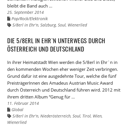
bleibt die Band auch …
25. September 2014
Pop/Rock/Elektronik
Links
zu
5/8erl in Ehr'n
,
Salzburg
,
Soul
,
Wienerlied
Links
den
zu
Kategorien
den
Tags
DIE 5/8ERL IN EHR`N UNTERWEGS DURCH
ÖSTERREICH UND DEUTSCHLAND
In ihrer Heimatstadt Wien werden die 5/8erl in Ehr`n in
den kommenden Wochen eher weniger Zeit verbringen.
Grund dafür ist eine ausgedehnte Tour, welche die fünf
PreisträgerInnen des Amadeus Austrian Music Award
durch Österreich und Deutschland führen wird. 2012 mit
ihrem dritten Album “Genug für …
11. Februar 2014
Global
Links
zu
5/8erl in Ehr'n
,
Niederösterreich
,
Soul
,
Tirol
,
Wien
,
Links
den
zu
Wienerlied
Kategorien
den
Tags