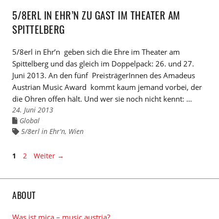
5/8ERL IN EHR’N ZU GAST IM THEATER AM
SPITTELBERG
5/8erl in Ehr’n geben sich die Ehre im Theater am
Spittelberg und das gleich im Doppelpack: 26. und 27.
Juni 2013. An den fünf PreisträgerInnen des Amadeus
Austrian Music Award kommt kaum jemand vorbei, der
die Ohren offen hält. Und wer sie noch nicht kennt: …
24. Juni 2013
Global
Links
zu
5/8erl in Ehr'n
,
Wien
Links
den
zu
Kategorien
den
Tags
Seite
Seite
1
2
Weiter
→
ABOUT
Was ist mica – music austria?