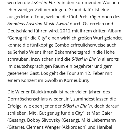
werden die
5/8erl in Ehr`n
in den kommenden Wochen
eher weniger Zeit verbringen. Grund dafür ist eine
ausgedehnte Tour, welche die fünf PreisträgerInnen des
Amadeus Austrian Music Award
durch Österreich und
Deutschland führen wird. 2012 mit ihrem dritten Album
“Genug für die City” einen wirklich großen Wurf gelandet,
konnte die fünfköpfige Combo erfreulicherweise auch
außerhalb Wiens ihren Bekanntheitsgrad in die Höhe
schrauben. Inzwischen sind die
5/8erl in Ehr`n
allerorts
im deutschsprachigen Raum ein begehrter und gern
gesehener Gast. Los geht die Tour am 12. Feber mit
einem Konzert im Gwölb in Korneuburg.
Die Wiener Dialektmusik ist nach vielen Jahren des
Dornröschenschlafs wieder „in“, zumindest lassen die
Erfolge, wie eben jener der
5/8erl in Ehr`n
, doch darauf
schließen. Mit „Gut genug für die City“ ist Max Gaier
(Gesang), Bobby Slivovsky (Gesang), Miki Liebermann
(Gitarre), Clemens Wenger (Akkordeon) und Hanibal