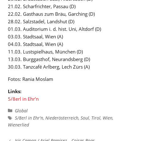
21.02. Scharfrichter, Passau (D)
22.02. Gasthaus zum Bräu, Garching (D)
28.02. Salzstadel, Landshut (D)
01.03. Auditorium i. d. hist. Uni, Altdorf (D)
03.03. Stadtsaal, Wien (A)
04.03. Stadtsaal, Wien (A)
11.03. Lustspielhaus, München (D)
13.03. Burggasthof, Neurandsberg (D)
30.03. Tanzcafé Arlberg, Lech Zürs (A)
Fotos: Rania Moslam
Links:
5/8erl in Ehr’n
Kategorien
Global
Schlagwörter
5/8erl in Ehr'n
,
Niederösterreich
,
Soul
,
Tirol
,
Wien
,
Wienerlied
Iris Camaa / Ariel Ramirez – Coisas Boas