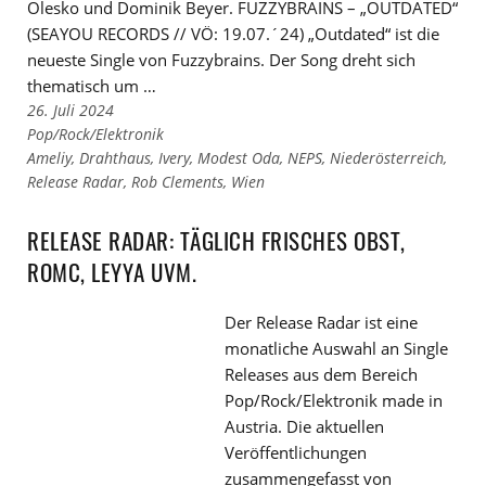
Olesko und Dominik Beyer. FUZZYBRAINS – „OUTDATED“
(SEAYOU RECORDS // VÖ: 19.07.´24) „Outdated“ ist die
neueste Single von Fuzzybrains. Der Song dreht sich
thematisch um …
26. Juli 2024
Links
Pop/Rock/Elektronik
zu
Links
Ameliy
,
Drahthaus
,
Ivery
,
Modest Oda
,
NEPS
,
Niederösterreich
,
den
zu
Release Radar
,
Rob Clements
,
Wien
Kategorien
den
Tags
RELEASE RADAR: TÄGLICH FRISCHES OBST,
ROMC, LEYYA UVM.
Der Release Radar ist eine
monatliche Auswahl an Single
Releases aus dem Bereich
Pop/Rock/Elektronik made in
Austria. Die aktuellen
Veröffentlichungen
zusammengefasst von