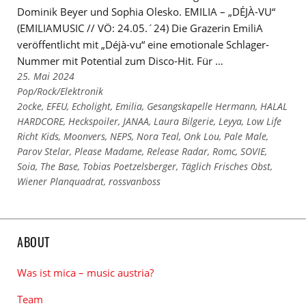
Dominik Beyer und Sophia Olesko. EMILIA – „DÉJÀ-VU“
(EMILIAMUSIC // VÖ: 24.05.´24) Die Grazerin EmiliA
veröffentlicht mit „Déjà-vu“ eine emotionale Schlager-
Nummer mit Potential zum Disco-Hit. Für …
25. Mai 2024
Links
Pop/Rock/Elektronik
zu
Links
2ocke
,
EFEU
,
Echolight
,
Emilia
,
Gesangskapelle Hermann
,
HALAL
den
zu
HARDCORE
,
Heckspoiler
,
JANAA
,
Laura Bilgerie
,
Leyya
,
Low Life
Kategorien
den
Richt Kids
,
Moonvers
,
NEPS
,
Nora Teal
,
Onk Lou
,
Pale Male
,
Tags
Parov Stelar
,
Please Madame
,
Release Radar
,
Romc
,
SOVIE
,
Soia
,
The Base
,
Tobias Poetzelsberger
,
Täglich Frisches Obst
,
Wiener Planquadrat
,
rossvanboss
ABOUT
Was ist mica – music austria?
Team