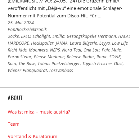
(EMILIAMUSIC // VÖ: 24.05.´24) Die Grazerin EmiliA
veröffentlicht mit „Déjà-vu“ eine emotionale Schlager-
Nummer mit Potential zum Disco-Hit. Für …
25. Mai 2024
Links
Pop/Rock/Elektronik
zu
Links
2ocke
,
EFEU
,
Echolight
,
Emilia
,
Gesangskapelle Hermann
,
HALAL
den
zu
HARDCORE
,
Heckspoiler
,
JANAA
,
Laura Bilgerie
,
Leyya
,
Low Life
Kategorien
den
Richt Kids
,
Moonvers
,
NEPS
,
Nora Teal
,
Onk Lou
,
Pale Male
,
Tags
Parov Stelar
,
Please Madame
,
Release Radar
,
Romc
,
SOVIE
,
Soia
,
The Base
,
Tobias Poetzelsberger
,
Täglich Frisches Obst
,
Wiener Planquadrat
,
rossvanboss
ABOUT
Was ist mica – music austria?
Team
Vorstand & Kuratorium