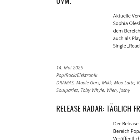
UVM.
Aktuelle Ve
Sophia Olesk
dem Bereich 
auch als Pla
Single „Read
14. Mai 2025
Links
Pop/Rock/Elektronik
zu
Links
DRAMAS
,
Maale Gars
,
Mikk
,
Moo Latte
,
R
den
zu
Soulparlez
,
Toby Whyle
,
Wien
,
jōshy
Kategorien
den
Tags
RELEASE RADAR: TÄGLICH F
Der Release 
Bereich Pop/
Veröffentli