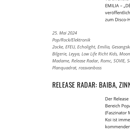
EMILIA – „D
veröffentlic
zum Disco-H
25. Mai 2024
Links
Pop/Rock/Elektronik
zu
Links
2ocke
,
EFEU
,
Echolight
,
Emilia
,
Gesangsk
den
zu
Bilgerie
,
Leyya
,
Low Life Richt Kids
,
Moon
Kategorien
den
Madame
,
Release Radar
,
Romc
,
SOVIE
,
S
Tags
Planquadrat
,
rossvanboss
RELEASE RADAR: BAIBA, ZIN
Der Release 
Bereich Pop
(Faszinator 
Koi ist imme
kommenden 