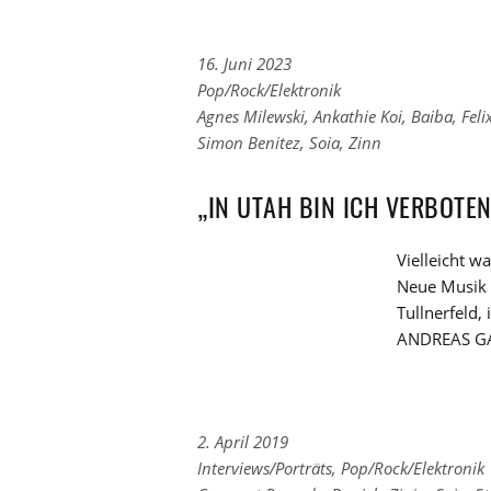
16. Juni 2023
Links
Pop/Rock/Elektronik
zu
Links
Agnes Milewski
,
Ankathie Koi
,
Baiba
,
Feli
den
zu
Simon Benitez
,
Soia
,
Zinn
Kategorien
den
Tags
„IN UTAH BIN ICH VERBOTEN
Vielleicht wa
Neue Musik l
Tullnerfeld,
ANDREAS GAB
2. April 2019
Links
Interviews/Porträts
,
Pop/Rock/Elektronik