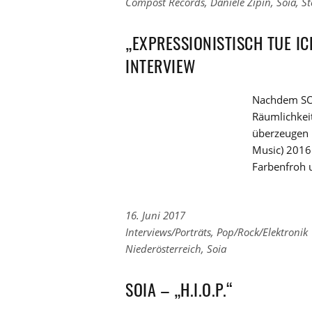
zu
Links
Compost Records
,
Daniele Zipin
,
Soia
,
St
den
zu
Kategorien
den
„EXPRESSIONISTISCH TUE IC
Tags
INTERVIEW
Nachdem SOI
Räumlichkei
überzeugen k
Music) 2016 
Farbenfroh u
16. Juni 2017
Links
Interviews/Porträts
,
Pop/Rock/Elektronik
zu
Links
Niederösterreich
,
Soia
den
zu
Kategorien
den
SOIA – „H.I.O.P.“
Tags