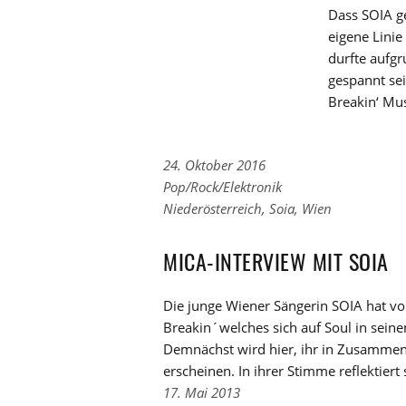
Dass SOIA g
eigene Lini
durfte aufg
gespannt sei
Breakin‘ Mus
24. Oktober 2016
Links
Pop/Rock/Elektronik
zu
Links
Niederösterreich
,
Soia
,
Wien
den
zu
Kategorien
den
MICA-INTERVIEW MIT SOIA
Tags
Die junge Wiener Sängerin SOIA hat vo
Breakin´welches sich auf Soul in seine
Demnächst wird hier, ihr in Zusamme
erscheinen. In ihrer Stimme reflektiert
17. Mai 2013