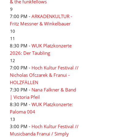
& the funkfellows
9
7:00 PM -
ARKADENKULTUR -
Fritz Messner & Winkelbauer
10
11
8:30 PM -
WUK Platzkonzerte
2026: Der Täubling
12
7:00 PM -
Hoch Kultur Festival //
Nicholas Ofczarek & Franui -
HOLZFÄLLEN
7:30 PM -
Nana Falkner & Band
| Victoria Pfeil
8:30 PM -
WUK Platzkonzerte:
Paloma 004
13
3:00 PM -
Hoch Kultur Festival //
Musicbanda Franui / Simply