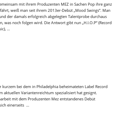
emeinsam mit ihrem Produzenten MEZ in Sachen Pop ihre ganz
e fährt, weiß man seit ihrem 2013er-Debüt „Mood Swings”. Man
rund der damals erfolgreich abgelegten Talentprobe durchaus
n, was noch folgen wird. Die Antwort gibt nun „H.I.O.P“ (Record
ic), …
r kurzem bei dem in Philadelphia beheimateten Label Record
m aktuellen Variantenreichtum spezialisiert hat gesignt.
narbeit mit dem Produzenten Mez entstandenes Debüt
 sich einerseits …