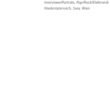
Links
Interviews/Porträts
,
Pop/Rock/Elektronik
zu
Links
Niederösterreich
,
Soia
,
Wien
den
zu
Kategorien
den
Tags