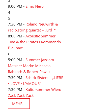
3
9:00 PM -
Elmo Nero
4
5
7:30 PM -
Roland Neuwirth &
radio.string.quartet – „Erd´“
8:00 PM -
Acoustic Summer:
Tina & the Pirates I Kommando
Blaubart
6
5:00 PM -
Summer Jazz am
Matzner Markt: Michaela
Rabitsch & Robert Pawlik
7:30 PM -
Schick Sisters – „LIEBE
• LOVE • L’AMOUR“
7:30 PM -
Kultursommer Wien:
Zack Zack Zack
MEHR...