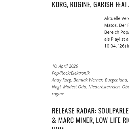
KORG, ROGINE, GARISH FEAT.
Aktuelle Ve
Matos. Der R
Bereich Pop/
als Playlist
10.04.´26) I
10. April 2026
Links
Pop/Rock/Elektronik
zu
Links
Andy Korg
,
Bamlak Werner
,
Burgenland
den
zu
Nagl
,
Modest Oda
,
Niederösterreich
,
Obe
Kategorien
den
rogine
Tags
RELEASE RADAR: SOULPARLE
& MARC MINER, LOW LIFE RI