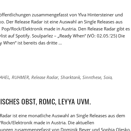
röffentlichungen zusammengefasst von Ylva Hintersteiner und
o. Der Release Radar ist eine Auswahl an Single Releases aus
Pop/Rock/Elektronik made in Austria. Den Release Radar gibt es
ylist auf Spotify. Soulparlez – „Ready When“ (VÖ: 02.05.‘25) Die
y When“ ist bereits das dritte …
AHEL
,
RUHMER
,
Release Radar
,
Sharktank
,
Sinnthese
,
Soia
,
RISCHES OBST, ROMC, LEYYA UVM.
Radar ist eine monatliche Auswahl an Single Releases aus dem
Rock/Elektronik made in Austria. Die aktuellen
chungen zusammengefasst von Dominik Beyer und Sophia Olesko.