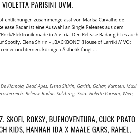
 VIOLETTA PARISINI UVM.
röffentlichungen zusammengefasst von Marisa Carvalho de
elease Radar ist eine Auswahl an Single Releases aus dem
Rock/Elektronik made in Austria. Den Release Radar gibt es auch
 auf Spotify. Elena Shirin – „BACKBONE“ (House of Larriki // VÖ:
n einer nüchternen, körnigen Ästhetik fängt …
,
De Klamoja
,
Dead Apes
,
Elena Shirin
,
Garish
,
Gohar
,
Kärnten
,
Maxi
rösterreich
,
Release Radar
,
Salzburg
,
Soia
,
Violetta Parisini
,
Wien
,
Z, SKOFI, ROKSY, BUENOVENTURA, CUCK PRATO
CH KIDS, HANNAH IDA X MAALE GARS, RAHEL,