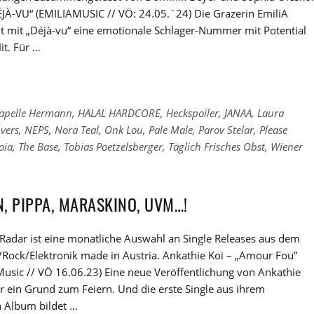
ÉJÀ-VU“ (EMILIAMUSIC // VÖ: 24.05.´24) Die Grazerin EmiliA
ht mit „Déjà-vu“ eine emotionale Schlager-Nummer mit Potential
it. Für …
apelle Hermann
,
HALAL HARDCORE
,
Heckspoiler
,
JANAA
,
Laura
vers
,
NEPS
,
Nora Teal
,
Onk Lou
,
Pale Male
,
Parov Stelar
,
Please
oia
,
The Base
,
Tobias Poetzelsberger
,
Täglich Frisches Obst
,
Wiener
N, PIPPA, MARASKINO, UVM…!
Radar ist eine monatliche Auswahl an Single Releases aus dem
/Rock/Elektronik made in Austria. Ankathie Koi – „Amour Fou”
Music // VÖ 16.06.23) Eine neue Veröffentlichung von Ankathie
r ein Grund zum Feiern. Und die erste Single aus ihrem
Album bildet …