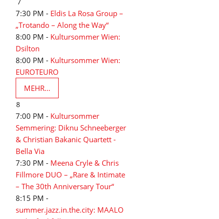
7
7:30 PM -
Eldis La Rosa Group –
„Trotando – Along the Way“
8:00 PM -
Kultursommer Wien:
Dsilton
8:00 PM -
Kultursommer Wien:
EUROTEURO
MEHR...
8
7:00 PM -
Kultursommer
Semmering: Diknu Schneeberger
& Christian Bakanic Quartett -
Bella Via
7:30 PM -
Meena Cryle & Chris
Fillmore DUO – „Rare & Intimate
– The 30th Anniversary Tour“
8:15 PM -
summer.jazz.in.the.city: MAALO