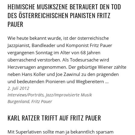
Kategorien
den
HEIMISCHE MUSIKSZENE BETRAUERT DEN TOD
Tags
DES ÖSTERREICHISCHEN PIANISTEN FRITZ
PAUER
Wie heute bekannt wurde, ist der österreichische
Jazzpianist, Bandleader und Komponist Fritz Pauer
vergangenen Sonntag im Alter von 68 Jahren
überraschend verstorben. Als Todesursache wird
Herzversagen angenommen. Der gebürtige Wiener zählte
neben Hans Koller und Joe Zawinul zu den prägenden
und bedeutenden Pionieren und Wegbereitern …
2. Juli 2012
Links
Interviews/Porträts
,
Jazz/Improvisierte Musik
zu
Links
Burgenland
,
Fritz Pauer
den
zu
Kategorien
den
KARL RATZER TRIFFT AUF FRITZ PAUER
Tags
Mit Superlativen sollte man ja bekanntlich sparsam