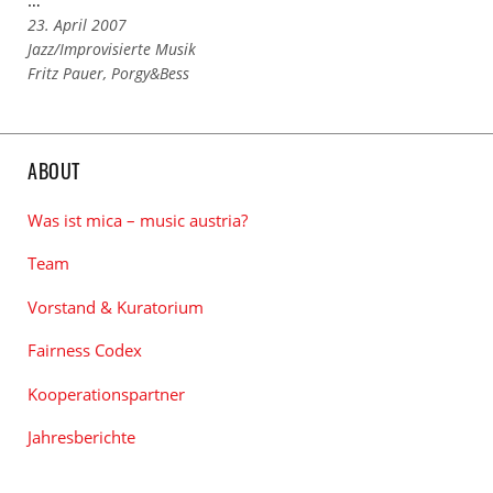
23. April 2007
Links
Jazz/Improvisierte Musik
zu
Links
Fritz Pauer
,
Porgy&Bess
den
zu
Kategorien
den
Tags
ABOUT
Was ist mica – music austria?
Team
Vorstand & Kuratorium
Fairness Codex
Kooperationspartner
Jahresberichte