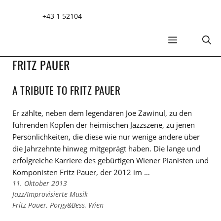
Zum
+43 1 52104
Inhalt
springen
MENÜ
FRITZ PAUER
A TRIBUTE TO FRITZ PAUER
Er zählte, neben dem legendären Joe Zawinul, zu den
führenden Köpfen der heimischen Jazzszene, zu jenen
Persönlichkeiten, die diese wie nur wenige andere über
die Jahrzehnte hinweg mitgeprägt haben. Die lange und
erfolgreiche Karriere des gebürtigen Wiener Pianisten und
Komponisten Fritz Pauer, der 2012 im …
11. Oktober 2013
Links
Jazz/Improvisierte Musik
zu
Links
Fritz Pauer
,
Porgy&Bess
,
Wien
den
zu