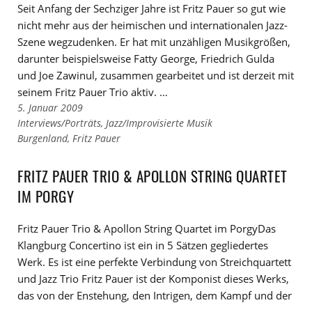
Seit Anfang der Sechziger Jahre ist Fritz Pauer so gut wie
nicht mehr aus der heimischen und internationalen Jazz-
Szene wegzudenken. Er hat mit unzähligen Musikgrößen,
darunter beispielsweise Fatty George, Friedrich Gulda
und Joe Zawinul, zusammen gearbeitet und ist derzeit mit
seinem Fritz Pauer Trio aktiv. …
5. Januar 2009
Links
Interviews/Porträts
,
Jazz/Improvisierte Musik
zu
Links
Burgenland
,
Fritz Pauer
den
zu
Kategorien
den
FRITZ PAUER TRIO & APOLLON STRING QUARTET
Tags
IM PORGY
Fritz Pauer Trio & Apollon String Quartet im PorgyDas
Klangburg Concertino ist ein in 5 Sätzen gegliedertes
Werk. Es ist eine perfekte Verbindung von Streichquartett
und Jazz Trio Fritz Pauer ist der Komponist dieses Werks,
das von der Enstehung, den Intrigen, dem Kampf und der
…