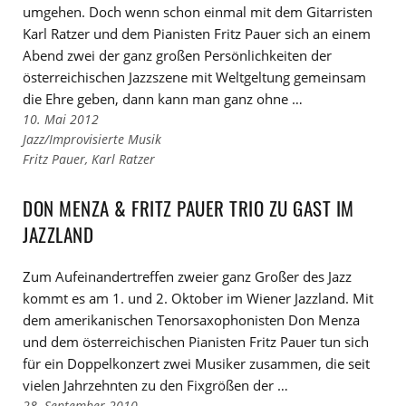
umgehen. Doch wenn schon einmal mit dem Gitarristen
Karl Ratzer und dem Pianisten Fritz Pauer sich an einem
Abend zwei der ganz großen Persönlichkeiten der
österreichischen Jazzszene mit Weltgeltung gemeinsam
die Ehre geben, dann kann man ganz ohne …
10. Mai 2012
Links
Jazz/Improvisierte Musik
zu
Links
Fritz Pauer
,
Karl Ratzer
den
zu
Kategorien
den
DON MENZA & FRITZ PAUER TRIO ZU GAST IM
Tags
JAZZLAND
Zum Aufeinandertreffen zweier ganz Großer des Jazz
kommt es am 1. und 2. Oktober im Wiener Jazzland. Mit
dem amerikanischen Tenorsaxophonisten Don Menza
und dem österreichischen Pianisten Fritz Pauer tun sich
für ein Doppelkonzert zwei Musiker zusammen, die seit
vielen Jahrzehnten zu den Fixgrößen der …
28. September 2010