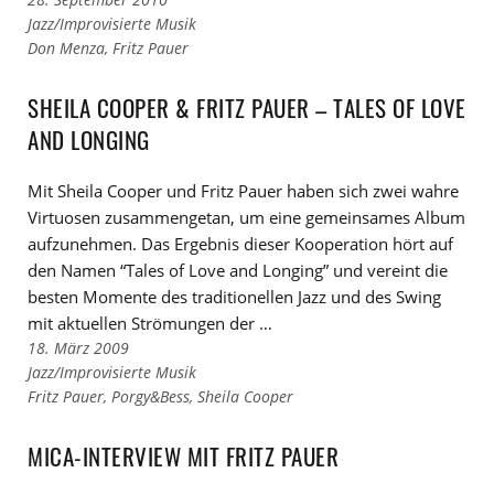
Links
Jazz/Improvisierte Musik
zu
Links
Don Menza
,
Fritz Pauer
den
zu
Kategorien
den
SHEILA COOPER & FRITZ PAUER – TALES OF LOVE
Tags
AND LONGING
Mit Sheila Cooper und Fritz Pauer haben sich zwei wahre
Virtuosen zusammengetan, um eine gemeinsames Album
aufzunehmen. Das Ergebnis dieser Kooperation hört auf
den Namen “Tales of Love and Longing” und vereint die
besten Momente des traditionellen Jazz und des Swing
mit aktuellen Strömungen der …
18. März 2009
Links
Jazz/Improvisierte Musik
zu
Links
Fritz Pauer
,
Porgy&Bess
,
Sheila Cooper
den
zu
Kategorien
den
MICA-INTERVIEW MIT FRITZ PAUER
Tags