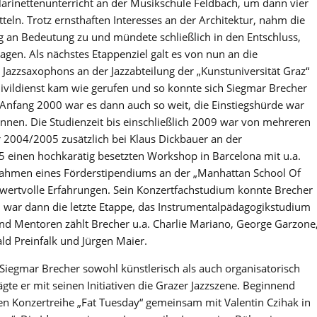
larinettenunterricht an der Musikschule Feldbach, um dann vier
eln. Trotz ernsthaften Interesses an der Architektur, nahm die
 an Bedeutung zu und mündete schließlich in den Entschluss,
gen. Als nächstes Etappenziel galt es von nun an die
azzsaxophons an der Jazzabteilung der „Kunstuniversität Graz“
Zivildienst kam wie gerufen und so konnte sich Siegmar Brecher
 Anfang 2000 war es dann auch so weit, die Einstiegshürde war
nnen. Die Studienzeit bis einschließlich 2009 war von mehreren
r 2004/2005 zusätzlich bei Klaus Dickbauer an der
5 einen hochkarätig besetzten Workshop in Barcelona mit u.a.
ahmen eines Förderstipendiums an der „Manhattan School Of
s wertvolle Erfahrungen. Sein Konzertfachstudium konnte Brecher
9 war dann die letzte Etappe, das Instrumentalpädagogikstudium
nd Mentoren zählt Brecher u.a. Charlie Mariano, George Garzone
ld Preinfalk und Jürgen Maier.
Siegmar Brecher sowohl künstlerisch als auch organisatorisch
gte er mit seinen Initiativen die Grazer Jazzszene. Beginnend
n Konzertreihe „Fat Tuesday“ gemeinsam mit Valentin Czihak in