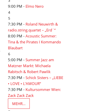
3
9:00 PM -
Elmo Nero
4
5
7:30 PM -
Roland Neuwirth &
radio.string.quartet – „Erd´“
8:00 PM -
Acoustic Summer:
Tina & the Pirates I Kommando
Blaubart
s
6
5:00 PM -
Summer Jazz am
Matzner Markt: Michaela
Rabitsch & Robert Pawlik
7:30 PM -
Schick Sisters – „LIEBE
• LOVE • L’AMOUR“
7:30 PM -
Kultursommer Wien:
Zack Zack Zack
MEHR...