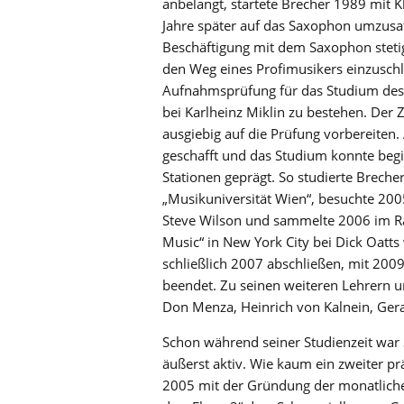
anbelangt, startete Brecher 1989 mit K
Jahre später auf das Saxophon umzusatt
Beschäftigung mit dem Saxophon stetig
den Weg eines Profimusikers einzuschla
Aufnahmsprüfung für das Studium des J
bei Karlheinz Miklin zu bestehen. Der 
ausgiebig auf die Prüfung vorbereiten.
geschafft und das Studium konnte begi
Stationen geprägt. So studierte Breche
„Musikuniversität Wien“, besuchte 200
Steve Wilson und sammelte 2006 im R
Music“ in New York City bei Dick Oatt
schließlich 2007 abschließen, mit 200
beendet. Zu seinen weiteren Lehrern u
Don Menza, Heinrich von Kalnein, Gera
Schon während seiner Studienzeit war 
äußerst aktiv. Wie kaum ein zweiter prä
2005 mit der Gründung der monatliche