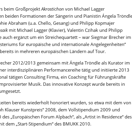
ers beim Großprojekt
Akrostichon
von Michael Lagger
en beiden Formationen der Sängerin und Pianistin Ángela Tröndl
hie Abraham (u.a. Chello, Gesang) und Philipp Kopmajer
saik
mit Michael Lagger (Klavier), Valentin Czihak und Philipp
ise auch ergänzt um ein Streichequartett – war Siegmar Brecher im
steriums für europäische und internationale Angelegenheiten“
bereits in mehreren europäischen Ländern auf Tour.
recher 2012/2013 gemeinsam mit Ángela Tröndle als Kurator im
r interdisziplinären Performancereihe tätig und initiierte 2013
ional tätigen Consulting Firma, ein Coaching für Führungskräfte
improvisierter Musik. Das innovative Konzept wurde bereits in
umgesetzt.
gkeiten bereits wiederholt honoriert wurden, so etwa mit dem von
ph Klauser Kunstpreis“ 2008, dem Vollstipendium 2009 und
des „Europäischen Forum Alpbach“, als „Artist in Residence“ des
 mit dem „Start-Stipendium“ des BMUKK 2010.