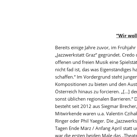
“Wir woll
Bereits einige Jahre zuvor, im Frühja
„Jazzwerkstatt Graz“ gegründet. Credo 
offenen und freien Musik eine Spielstät
nicht fad ist, das was Eigenständiges ha
schaffen.“ Im Vordergrund steht junge
Kompositionen zu bieten und den Aus
Österreich hinaus zu forcieren. „[…] d
sonst üblichen regionalen Barrieren.“ 
besteht seit 2012 aus Siegmar Brecher,
Mitwirkende waren u.a. Valentin Cziha
Ringer oder Phil Yaeger. Die „Jazzwerk
Tagen Ende März / Anfang April statt 
war die ersten beiden Male das „Thea