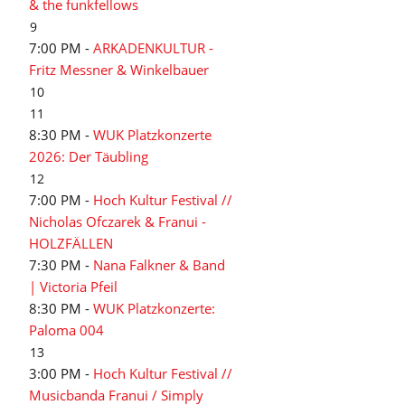
& the funkfellows
9
7:00 PM -
ARKADENKULTUR -
Fritz Messner & Winkelbauer
10
11
8:30 PM -
WUK Platzkonzerte
2026: Der Täubling
12
7:00 PM -
Hoch Kultur Festival //
Nicholas Ofczarek & Franui -
HOLZFÄLLEN
7:30 PM -
Nana Falkner & Band
| Victoria Pfeil
8:30 PM -
WUK Platzkonzerte:
Paloma 004
13
3:00 PM -
Hoch Kultur Festival //
Musicbanda Franui / Simply