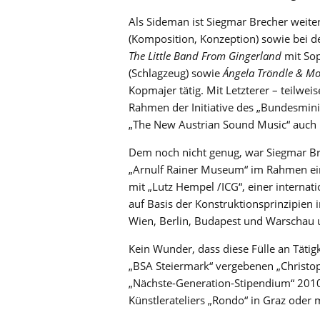
Als Sideman ist Siegmar Brecher weit
(Komposition, Konzeption) sowie bei d
The Little Band From Gingerland
mit Sop
(Schlagzeug) sowie
Ángela Tröndle & Mo
Kopmajer tätig. Mit Letzterer – teilwe
Rahmen der Initiative des „Bundesmini
„The New Austrian Sound Music“ auch 
Dem noch nicht genug, war Siegmar B
„Arnulf Rainer Museum“ im Rahmen eine
mit „Lutz Hempel /ICG“, einer internat
auf Basis der Konstruktionsprinzipien 
Wien, Berlin, Budapest und Warschau 
Kein Wunder, dass diese Fülle an Täti
„BSA Steiermark“ vergebenen „Christo
„Nächste-Generation-Stipendium“ 2010 
Künstlerateliers „Rondo“ in Graz oder