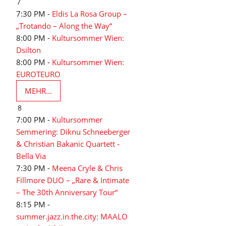
7
7:30 PM -
Eldis La Rosa Group –
„Trotando – Along the Way“
8:00 PM -
Kultursommer Wien:
Dsilton
8:00 PM -
Kultursommer Wien:
EUROTEURO
MEHR...
8
7:00 PM -
Kultursommer
Semmering: Diknu Schneeberger
& Christian Bakanic Quartett -
Bella Via
7:30 PM -
Meena Cryle & Chris
Fillmore DUO – „Rare & Intimate
– The 30th Anniversary Tour“
8:15 PM -
summer.jazz.in.the.city: MAALO