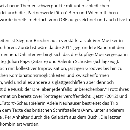
 setzt neue Themenschwerpunkte mit unterschiedlichen
det auch die „Partnerwerkstätten“ Bern und Wien mit ihren
z“ wurde bereits mehrfach vom ORF aufgezeichnet und auch Live in
iten ist Siegmar Brecher auch verstärkt als aktiver Musiker in
zu hören. Zunächst wäre da die 2011 gegründete Band mit dem
 nennen. Dahinter verbirgt sich das dreiköpfige Musikergespann
), Julian Pajzs (Gitarre) und Valentin Schuster (Schlagzeug).
ich mit kollektiver Improvisation, jazzigen Grooves bis hin zu
klichen Kombinationsmöglichkeiten und Zwischenformen
 wild und alles andere als glattgeschliffen aber dennoch
ist die Musik der Drei aber jedenfalls: unberechenbar.“ Trotz ihres
ormation bereits zwei Tonträger veröffentlicht: „Jetzt“ (2012) und
„Tatort“-Schauspielerin Adele Neuhauser bestreitet das Trio
n dem Texte des britischen Schriftstellers (Anm. unter anderem
e „Per Anhalter durch die Galaxis“) aus dem Buch „Die letzten
“ kombiniert werden.