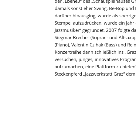
der „Ebene3“ des „Schauspielhauses Gr
damals sonst eher Swing, Be-Bop und H
darüber hinausging, wurde als sperrig
Stempel aufzudrücken, wurde ein Jahr 
Jazzmusiker“ gegründet. 2007 folgte d
Siegmar Brecher (Sopran- und Altsaxop
(Piano), Valentin Czihak (Bass) und Re
Konzertreihe dann schließlich ins „Graz
versuchen, junges, innovatives Progra
aufzumachen, eine Plattform zu bieten
Steckenpferd „Jazzwerkstatt Graz“ dem