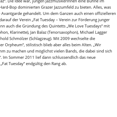
az“. Die Idee war, jungen JazzmusikerInnen eine Bühne im
ard-Bop dominierten Grazer Jazzumfeld zu bieten. Alles, was
e Avantgarde gehandelt. Um dem Ganzen auch einen offizielleren
darauf der Verein „Fat Tuesday – Verein zur Förderung junger
ann auch die Gründung des Quintetts „We Love Tuesdays“ mit
hon, Klarinette), Jan Balaz (Tenorsaxophon), Michael Lagger
inhold Schmölzer (Schlagzeug). Mit 2009 wechselte die
er Orpheum“, stilistisch blieb aber alles beim Alten. „Wir
mm zu machen und möglichst vielen Bands, die dabei sind sich
“. Im Sommer 2011 lief dann schlussendlich das neue
 „Fat Tuesday“ endgültig den Rang ab.