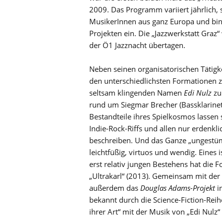
2009. Das Programm variiert jährlich,
MusikerInnen aus ganz Europa und bin
Projekten ein. Die „Jazzwerkstatt Gra
der Ö1 Jazznacht übertagen.
Neben seinen organisatorischen Tätigke
den unterschiedlichsten Formationen 
seltsam klingenden Namen
Edi Nulz
zu
rund um Siegmar Brecher (Bassklarinette
Bestandteile ihres Spielkosmos lassen s
Indie-Rock-Riffs und allen nur erden
beschreiben. Und das Ganze „ungestüm,
leichtfüßig, virtuos und wendig. Eines 
erst relativ jungen Bestehens hat die F
„Ultrakarl“ (2013). Gemeinsam mit der 
außerdem das
Douglas Adams-Projekt
i
bekannt durch die Science-Fiction-Reih
ihrer Art“ mit der Musik von „Edi Nulz