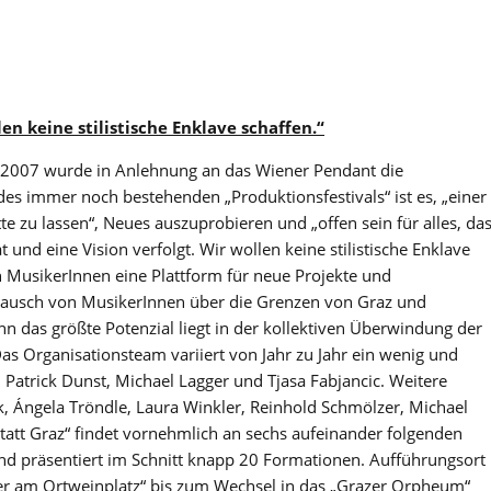
en keine stilistische Enklave schaffen.“
hr 2007 wurde in Anlehnung an das Wiener Pendant die
des immer noch bestehenden „Produktionsfestivals“ ist es, „einer
te zu lassen“, Neues auszuprobieren und „offen sein für alles, da
t und eine Vision verfolgt. Wir wollen keine stilistische Enklave
n MusikerInnen eine Plattform für neue Projekte und
tausch von MusikerInnen über die Grenzen von Graz und
enn das größte Potenzial liegt in der kollektiven Überwindung der
Das Organisationsteam variiert von Jahr zu Jahr ein wenig und
 Patrick Dunst, Michael Lagger und Tjasa Fabjancic. Weitere
k, Ángela Tröndle, Laura Winkler, Reinhold Schmölzer, Michael
statt Graz“ findet vornehmlich an sechs aufeinander folgenden
und präsentiert im Schnitt knapp 20 Formationen. Aufführungsort
ter am Ortweinplatz“ bis zum Wechsel in das „Grazer Orpheum“