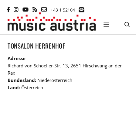
Zum
+43 1 52104
Inhalt
springen
MENÜ
TONSALON HERRENHOF
Adresse
Richard von Schoeller-Str. 13, 2651 Hirschwang an der
Rax
Bundesland:
Niederösterreich
Land:
Österreich