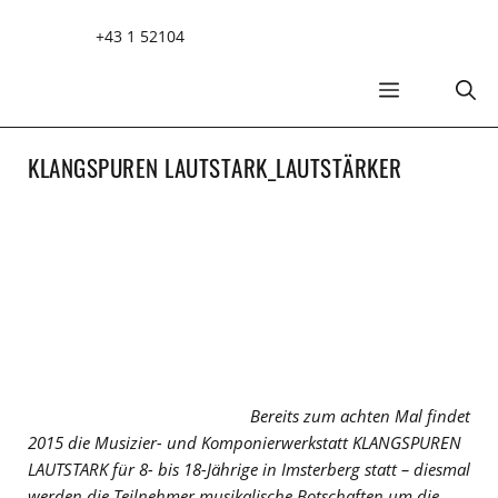
Zum
+43 1 52104
Inhalt
springen
MENÜ
KLANGSPUREN LAUTSTARK_LAUTSTÄRKER
Bereits zum achten Mal findet
2015 die Musizier- und Komponierwerkstatt KLANGSPUREN
LAUTSTARK für 8- bis 18-Jährige in Imsterberg statt – diesmal
werden die Teilnehmer musikalische Botschaften um die