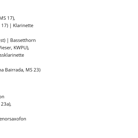
(MS 17),
17) | Klarinette
st) | Bassetthorn
Wieser, KWPU),
ssklarinette
na Bairrada, MS 23)
on
 23a),
 Tenorsaxofon