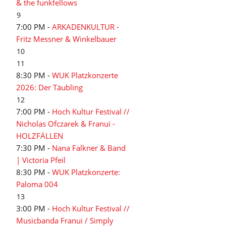
& the funkfellows
9
7:00 PM -
ARKADENKULTUR -
Fritz Messner & Winkelbauer
10
11
8:30 PM -
WUK Platzkonzerte
2026: Der Täubling
12
7:00 PM -
Hoch Kultur Festival //
Nicholas Ofczarek & Franui -
HOLZFÄLLEN
7:30 PM -
Nana Falkner & Band
| Victoria Pfeil
8:30 PM -
WUK Platzkonzerte:
Paloma 004
13
3:00 PM -
Hoch Kultur Festival //
Musicbanda Franui / Simply