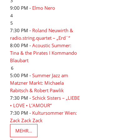
3
9:00 PM -
Elmo Nero
4
5
7:30 PM -
Roland Neuwirth &
radio.string.quartet – „Erd´“
8:00 PM -
Acoustic Summer:
Tina & the Pirates I Kommando
Blaubart
6
5:00 PM -
Summer Jazz am
Matzner Markt: Michaela
Rabitsch & Robert Pawlik
7:30 PM -
Schick Sisters – „LIEBE
• LOVE • L’AMOUR“
7:30 PM -
Kultursommer Wien:
Zack Zack Zack
MEHR...