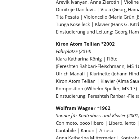
Arevik Ivanyan, Anna Zierotin | Violi
Dimitrije Danilovic | Viola (Georg Ham
Tita Pesata | Violoncello (Maria Grün, 
Tunga Koselleck | Klavier (Hans G. Kitz
Einstudierung und Leitung: Georg Ha
Kiron Atom Tellian *2002
Fahrplätze (2014)
Klara Katharina König | Flöte
(Fereshteh Rahbari-Fleischmann, MS 16
Ulrich Manafi | Klarinette (Johann Hin
Kiron Atom Tellian | Klavier (Alma Sau
Komposition (Wilhelm Spuller, MS 17)
Einstudierung: Fereshteh Rahbari-Fle
Wolfram Wagner *1962
Sonate für Kontrabass und Klavier (2001
Con moto, poco libero | Libero, lento |
Cantabile | Kanon | Arioso
Anna Katharina Mittermeier | Kontrab