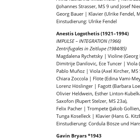
(Johannes Strasser, MS 9 und Josef N
Georg Bauer | Klavier (Ulrike Fendel, 
Einstudierung: Ulrike Fendel
Anestis Logothetis (1921–1994)
IMPULSE – INTEGRATION (1966)
Zentrifugales in Zeitlupe (1984/85)
Magdalena Rychetsky | Violine (Georg
Dimitrije Danilovic, Ece Tuncer | Viol
Pablo Muñoz | Viola (Axel Kircher, MS 
Chiara Zoccola | Flöte (Edina Vami-Mey
Lorenz Höslinger | Fagott (Barbara Lo
Olivier Heldwein, Esther Linton-Kubelk
Saxofon (Rupert Stelzer, MS 23a),
Felix Pacher | Trompete (Jakob Gollien
Tunga Koselleck | Klavier (Hans G. Kitz
Einstudierung: Cordula Bösze und Hans
Gavin Bryars *1943