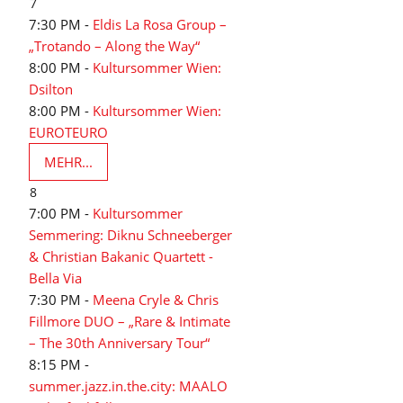
7
7:30 PM -
Eldis La Rosa Group –
„Trotando – Along the Way“
8:00 PM -
Kultursommer Wien:
Dsilton
8:00 PM -
Kultursommer Wien:
EUROTEURO
MEHR...
8
7:00 PM -
Kultursommer
Semmering: Diknu Schneeberger
& Christian Bakanic Quartett -
Bella Via
7:30 PM -
Meena Cryle & Chris
Fillmore DUO – „Rare & Intimate
– The 30th Anniversary Tour“
8:15 PM -
summer.jazz.in.the.city: MAALO