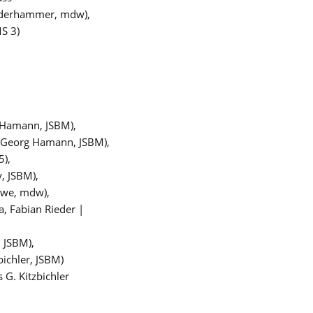
iederhammer, mdw),
MS 3)
 Hamann, JSBM),
a (Georg Hamann, JSBM),
5),
, JSBM),
ewe, mdw),
a, Fabian Rieder |
, JSBM),
bichler, JSBM)
 G. Kitzbichler