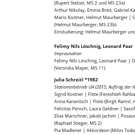
(Rupert Stelzer, MS 2 und MS 23a)
Arthur Nikolay, Emma Breit, Gabriel K
Mario Kostner, Helmut Maurberger | 
(Helmut Maurberger, MS 23b)
Einstudierung: Helmut Maurberger und
Felimy Nils Löschnig, Leonard Paar
Improvisation
Felimy Nils Löschnig, Leonard Paar | O
(Veronika Mayer, MS 11)
Julia Schreitl *1982
Stationenbetrieb UA (2015, Auftrag der 
Sigrid Kostner | Flöte (Fereshteh Rahb
Anna Karanitsch | Flöte (Birgit Ramsl,
Felicitas Pensch, Laura Geldner | Saxof
Elias Marschner, Jakob Jachim | Posau
(Raphael Stieger, MS 2)
Pia Madlener | Akkordeon (Milos Todo