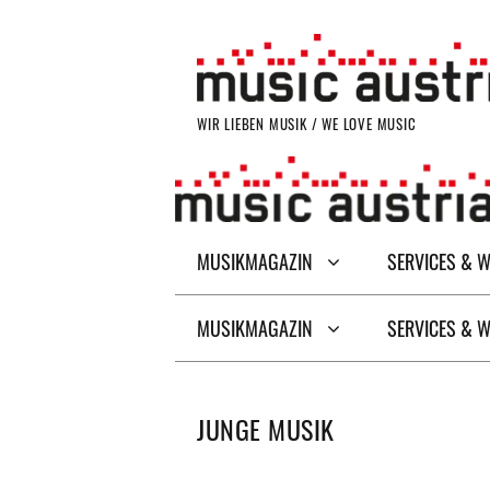
Zum
Inhalt
springen
WIR LIEBEN MUSIK / WE LOVE MUSIC
MUSIKMAGAZIN
SERVICES & 
MUSIKMAGAZIN
SERVICES & 
JUNGE MUSIK