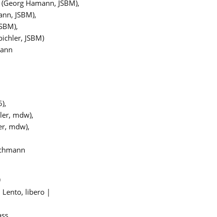
ne (Georg Hamann, JSBM),
ann, JSBM),
JSBM),
bichler, JSBM)
mann
),
dler, mdw),
er, mdw),
ischmann
)
 Lento, libero |
ass