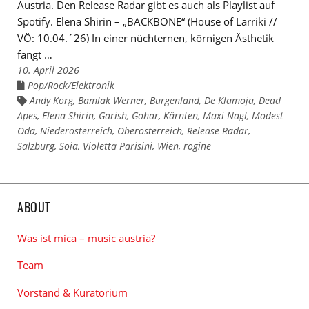
Austria. Den Release Radar gibt es auch als Playlist auf
Spotify. Elena Shirin – „BACKBONE“ (House of Larriki //
VÖ: 10.04.´26) In einer nüchternen, körnigen Ästhetik
fängt …
10. April 2026
Pop/Rock/Elektronik
Links
zu
Andy Korg
,
Bamlak Werner
,
Burgenland
,
De Klamoja
,
Dead
Links
den
zu
Apes
Kategorien
,
Elena Shirin
,
Garish
,
Gohar
,
Kärnten
,
Maxi Nagl
,
Modest
den
Oda
Tags
,
Niederösterreich
,
Oberösterreich
,
Release Radar
,
Salzburg
,
Soia
,
Violetta Parisini
,
Wien
,
rogine
ABOUT
Was ist mica – music austria?
Team
Vorstand & Kuratorium