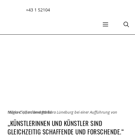
Zum
+43 1 52104
Inhalt
springen
MENÜ
Marko Ciciliani und Barbara Lüneburg bei einer Aufführung von "Kilgore" (c) ndBewegtbild
„KÜNSTLERINNEN UND KÜNSTLER SIND
GLEICHZEITIG SCHAFFENDE UND FORSCHENDE.“