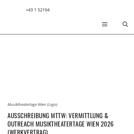
Zum
+43 1 52104
Inhalt
springen
MENÜ
Musiktheatertage Wien (Logo)
AUSSCHREIBUNG MTTW: VERMITTLUNG &
OUTREACH MUSIKTHEATERTAGE WIEN 2026
(WERKVERTRAG)