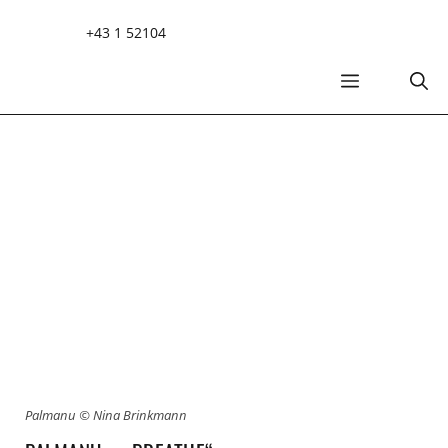
Zum
+43 1 52104
Inhalt
springen
MENÜ
Palmanu © Nina Brinkmann