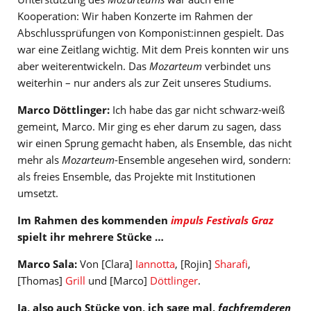
Kooperation: Wir haben Konzerte im Rahmen der
Abschlussprüfungen von Komponist:innen gespielt. Das
war eine Zeitlang wichtig. Mit dem Preis konnten wir uns
aber weiterentwickeln. Das
Mozarteum
verbindet uns
weiterhin – nur anders als zur Zeit unseres Studiums.
Marco Döttlinger:
Ich habe das gar nicht schwarz-weiß
gemeint, Marco. Mir ging es eher darum zu sagen, dass
wir einen Sprung gemacht haben, als Ensemble, das nicht
mehr als
Mozarteum
-Ensemble angesehen wird, sondern:
als freies Ensemble, das Projekte mit Institutionen
umsetzt.
Im Rahmen des kommenden
impuls Festivals Graz
spielt ihr mehrere Stücke …
Marco Sala:
Von [Clara]
Iannotta
, [Rojin]
Sharafi
,
[Thomas]
Grill
und [Marco]
Döttlinger
.
Ja, also auch Stücke von, ich sage mal,
fachfremderen