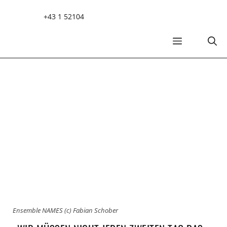
Zum
+43 1 52104
Inhalt
springen
MENÜ
Ensemble NAMES (c) Fabian Schober