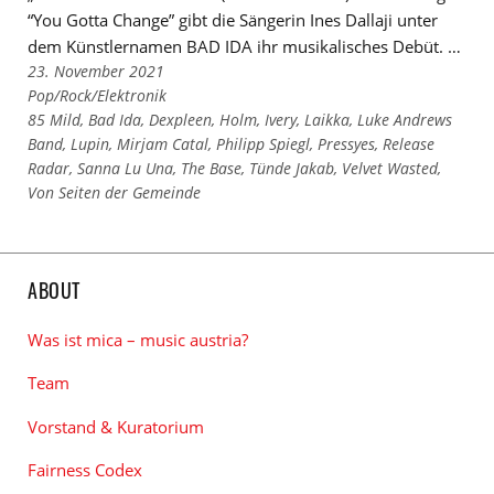
“You Gotta Change” gibt die Sängerin Ines Dallaji unter
dem Künstlernamen BAD IDA ihr musikalisches Debüt. …
23. November 2021
Links
Pop/Rock/Elektronik
zu
Links
85 Mild
,
Bad Ida
,
Dexpleen
,
Holm
,
Ivery
,
Laikka
,
Luke Andrews
den
zu
Band
,
Lupin
,
Mirjam Catal
,
Philipp Spiegl
,
Pressyes
,
Release
Kategorien
den
Radar
,
Sanna Lu Una
,
The Base
,
Tünde Jakab
,
Velvet Wasted
,
Tags
Von Seiten der Gemeinde
ABOUT
Was ist mica – music austria?
Team
Vorstand & Kuratorium
Fairness Codex