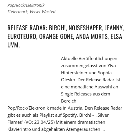
Links
Pop/Rock/Elektronik
zu
Links
Steiermark
,
Velvet Wasted
den
zu
Kategorien
den
RELEASE RADAR: BIRCH!, NOISESHAPER, JEANNY,
Tags
EUROTEURO, ORANGE GONE, ANDA MORTS, ELSA
UVM.
Aktuelle Veröffentlichungen
zusammengefasst von Ylva
Hintersteiner und Sophia
Olesko. Der Release Radar ist
eine monatliche Auswahl an
Single Releases aus dem
Bereich
Pop/Rock/Elektronik made in Austria. Den Release Radar
gibt es auch als Playlist auf Spotify. Birch! – „Silver
Flames“ (VÖ: 23.04.‘25) Mit einem dramatischen
Klavierintro und abgehakten Atemgeräuschen …