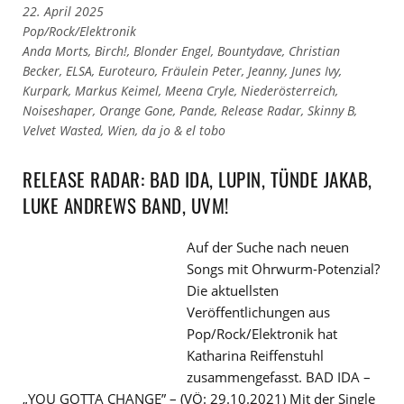
22. April 2025
Links
Pop/Rock/Elektronik
zu
Links
Anda Morts
,
Birch!
,
Blonder Engel
,
Bountydave
,
Christian
den
zu
Becker
,
ELSA
,
Euroteuro
,
Fräulein Peter
,
Jeanny
,
Junes Ivy
,
Kategorien
den
Kurpark
,
Markus Keimel
,
Meena Cryle
,
Niederösterreich
,
Tags
Noiseshaper
,
Orange Gone
,
Pande
,
Release Radar
,
Skinny B
,
Velvet Wasted
,
Wien
,
da jo & el tobo
RELEASE RADAR: BAD IDA, LUPIN, TÜNDE JAKAB,
LUKE ANDREWS BAND, UVM!
Auf der Suche nach neuen
Songs mit Ohrwurm-Potenzial?
Die aktuellsten
Veröffentlichungen aus
Pop/Rock/Elektronik hat
Katharina Reiffenstuhl
zusammengefasst. BAD IDA –
„YOU GOTTA CHANGE” – (VÖ: 29.10.2021) Mit der Single