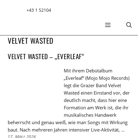
Zum
+43 1 52104
Inhalt
springen
MENÜ
VELVET WASTED
VELVET WASTED – „EVERLEAF“
Mit ihrem Debütalbum
„Everleaf“ (Mojo Mojo Records)
legt die Grazer Band Velvet
Wasted einen Einstand vor, der
deutlich macht, dass hier eine
Formation am Werk ist, die ihr
musikalisches Handwerk
beherrscht und genau weiß, wie man Songs mit Wirkung
baut. Nach mehreren Jahren intensiver Live-Aktivität, …
17. März 2026