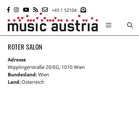
Zum
+43 1 52104
Inhalt
springen
MENÜ
ROTER SALON
Adresse
Wipplingerstraße 20/EG, 1010 Wien
Bundesland:
Wien
Land:
Österreich