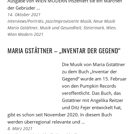
Ausgabe von WIEN MODERN inszeniert sie ein Märchen
der Gebrüder …
14. Oktober 2021
Links
Interviews/Porträts
,
Jazz/Improvisierte Musik
,
Neue Musik
zu
Links
Maria Gstättner
,
Musik und Gesundheit
,
Steiermark
,
Wien
,
den
zu
Wien Modern 2021
Kategorien
den
Tags
MARIA GSTÄTTNER – „INVENTAR DER GEGEND“
Die Musik von Maria Gstättner
zu dem Buch „Inventar der
Gegend“ wurde am 15. Februar
von den Pumpkin Records
veröffentlicht. Das Buch, das
Gstättner mit Angelika Reitzer
und Ditz Fejer entwickelt hat,
gibt es schon seit November 2020. In diesem Buch
werden überregional relevante und …
8. März 2021