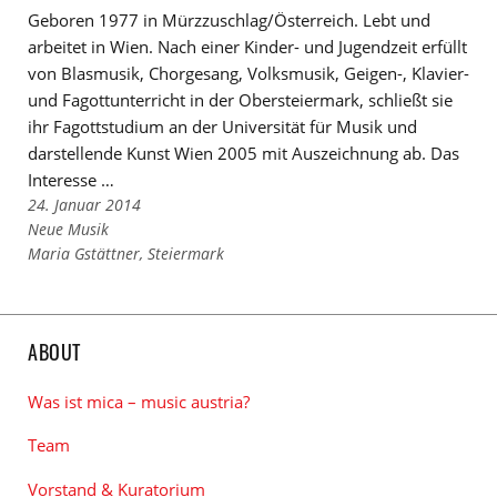
Geboren 1977 in Mürzzuschlag/Österreich. Lebt und
arbeitet in Wien. Nach einer Kinder- und Jugendzeit erfüllt
von Blasmusik, Chorgesang, Volksmusik, Geigen-, Klavier-
und Fagottunterricht in der Obersteiermark, schließt sie
ihr Fagottstudium an der Universität für Musik und
darstellende Kunst Wien 2005 mit Auszeichnung ab. Das
Interesse …
24. Januar 2014
Links
Neue Musik
zu
Links
Maria Gstättner
,
Steiermark
den
zu
Kategorien
den
Tags
ABOUT
Was ist mica – music austria?
Team
Vorstand & Kuratorium