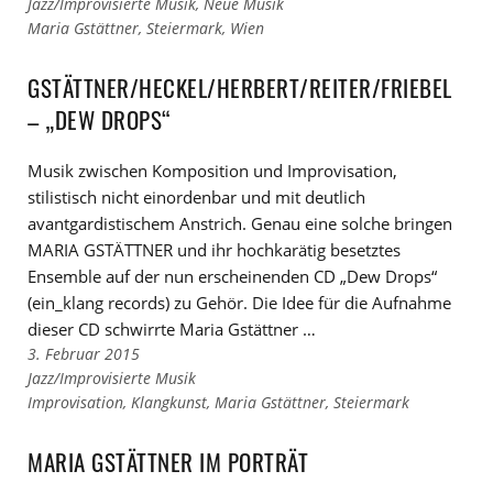
Links
Jazz/Improvisierte Musik
,
Neue Musik
zu
Links
Maria Gstättner
,
Steiermark
,
Wien
den
zu
Kategorien
den
GSTÄTTNER/HECKEL/HERBERT/REITER/FRIEBEL
Tags
– „DEW DROPS“
Musik zwischen Komposition und Improvisation,
stilistisch nicht einordenbar und mit deutlich
avantgardistischem Anstrich. Genau eine solche bringen
MARIA GSTÄTTNER und ihr hochkarätig besetztes
Ensemble auf der nun erscheinenden CD „Dew Drops“
(ein_klang records) zu Gehör. Die Idee für die Aufnahme
dieser CD schwirrte Maria Gstättner …
3. Februar 2015
Links
Jazz/Improvisierte Musik
zu
Links
Improvisation
,
Klangkunst
,
Maria Gstättner
,
Steiermark
den
zu
Kategorien
den
MARIA GSTÄTTNER IM PORTRÄT
Tags