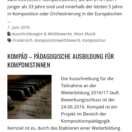
jünger als 33 Jahre sind und innerhalb der letzten 5 Jahre
in Komposition oder Orchestrierung in der Europäischen
…
7. Juni 2016
Ausschreibungen & Wettbewerbe
,
Neue Musik
Links
zu
Frankreich
,
Komponistenwettbewerb
,
Komposition
Links
den
zu
Kategorien
den
Tags
KOMPÄD – PÄDAGOGISCHE AUSBILDUNG FÜR
KOMPONISTINNEN
Die Ausschreibung für die
Teilnahme an der
Weiterbildung 2016/17 läuft.
Bewerbungsschluss ist der
24.06.2016. Kompäd ist ein
Projekt im Bereich der
Kompositionspädagogik.
Kernziel ist es, durch das Etablieren einer Weiterbildung