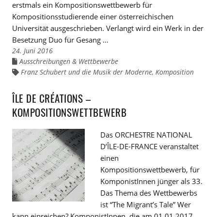
erstmals ein Kompositionswettbewerb für
Kompositionsstudierende einer österreichischen
Universität ausgeschrieben. Verlangt wird ein Werk in der
Besetzung Duo für Gesang …
24. Juni 2016
Ausschreibungen & Wettbewerbe
Links
zu
Franz Schubert und die Musik der Moderne
,
Komposition
Links
den
zu
Kategorien
den
Tags
ÎLE DE CRÉATIONS –
KOMPOSITIONSWETTBEWERB
Das ORCHESTRE NATIONAL
D’ÎLE-DE-FRANCE veranstaltet
einen
Kompositionswettbewerb, für
KomponistInnen jünger als 33.
Das Thema des Wettbewerbs
ist “The Migrant’s Tale” Wer
kann einreichen? KomponistInnen, die am 01.01.2017