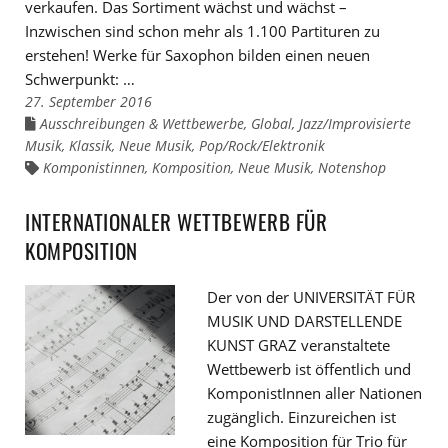
verkaufen. Das Sortiment wächst und wächst –
Inzwischen sind schon mehr als 1.100 Partituren zu
erstehen! Werke für Saxophon bilden einen neuen
Schwerpunkt: …
27. September 2016
Ausschreibungen & Wettbewerbe
,
Global
,
Jazz/Improvisierte
Links
zu
Musik
,
Klassik
,
Neue Musik
,
Pop/Rock/Elektronik
den
Kategorien
Komponistinnen
,
Komposition
,
Neue Musik
,
Notenshop
Links
zu
den
Tags
INTERNATIONALER WETTBEWERB FÜR
KOMPOSITION
Der von der UNIVERSITÄT FÜR
MUSIK UND DARSTELLENDE
KUNST GRAZ veranstaltete
Wettbewerb ist öffentlich und
KomponistInnen aller Nationen
zugänglich. Einzureichen ist
eine Komposition für Trio für