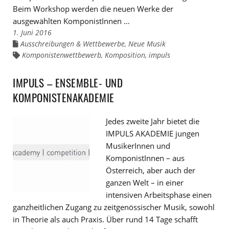
Beim Workshop werden die neuen Werke der
ausgewählten KomponistInnen …
1. Juni 2016
Ausschreibungen & Wettbewerbe
,
Neue Musik
Links
zu
Komponistenwettbewerb
,
Komposition
,
impuls
Links
den
zu
Kategorien
den
Tags
IMPULS – ENSEMBLE- UND
KOMPONISTENAKADEMIE
Jedes zweite Jahr bietet die
IMPULS AKADEMIE jungen
MusikerInnen und
KomponistInnen – aus
Österreich, aber auch der
ganzen Welt – in einer
intensiven Arbeitsphase einen
ganzheitlichen Zugang zu zeitgenössischer Musik, sowohl
in Theorie als auch Praxis. Über rund 14 Tage schafft