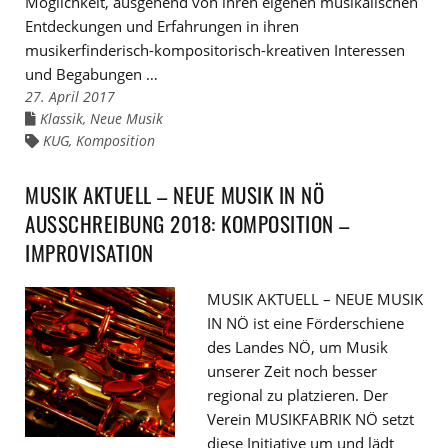
Möglichkeit, ausgehend von ihren eigenen musikalischen
Entdeckungen und Erfahrungen in ihren
musikerfinderisch-kompositorisch-kreativen Interessen
und Begabungen …
27. April 2017
Klassik
,
Neue Musik
Links
zu
KUG
,
Komposition
Links
den
zu
Kategorien
den
Tags
MUSIK AKTUELL – NEUE MUSIK IN NÖ
AUSSCHREIBUNG 2018: KOMPOSITION –
IMPROVISATION
MUSIK AKTUELL – NEUE MUSIK
IN NÖ ist eine Förderschiene
des Landes NÖ, um Musik
unserer Zeit noch besser
regional zu platzieren. Der
Verein MUSIKFABRIK NÖ setzt
diese Initiative um und lädt