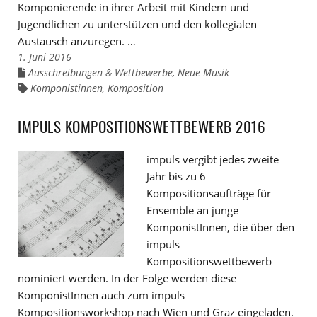
Komponierende in ihrer Arbeit mit Kindern und
Jugendlichen zu unterstützen und den kollegialen
Austausch anzuregen. …
1. Juni 2016
Ausschreibungen & Wettbewerbe
,
Neue Musik
Links
zu
Komponistinnen
,
Komposition
Links
den
zu
Kategorien
den
Tags
IMPULS KOMPOSITIONSWETTBEWERB 2016
impuls vergibt jedes zweite
Jahr bis zu 6
Kompositionsaufträge für
Ensemble an junge
KomponistInnen, die über den
impuls
Kompositionswettbewerb
nominiert werden. In der Folge werden diese
KomponistInnen auch zum impuls
Kompositionsworkshop nach Wien und Graz eingeladen.