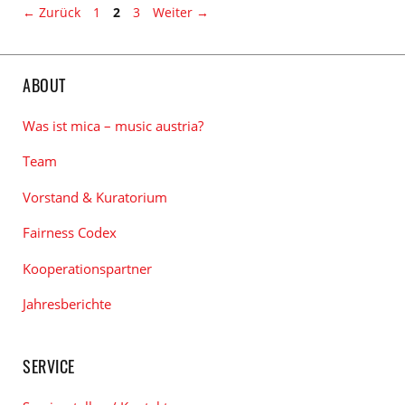
Tags
Seite
Seite
Seite
←
Zurück
1
2
3
Weiter
→
ABOUT
Was ist mica – music austria?
Team
Vorstand & Kuratorium
Fairness Codex
Kooperationspartner
Jahresberichte
SERVICE