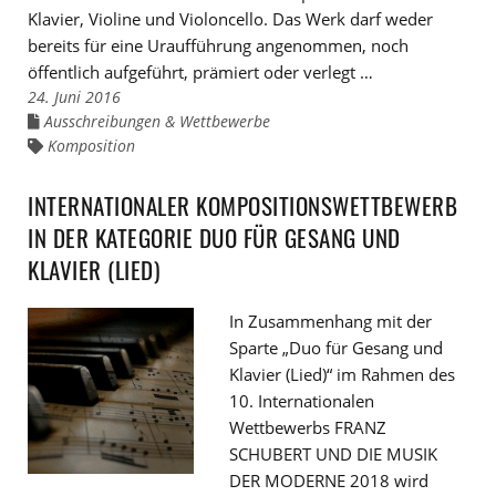
Klavier, Violine und Violoncello. Das Werk darf weder
bereits für eine Uraufführung angenommen, noch
öffentlich aufgeführt, prämiert oder verlegt …
24. Juni 2016
Ausschreibungen & Wettbewerbe
Links
zu
Komposition
Links
den
zu
Kategorien
den
Tags
INTERNATIONALER KOMPOSITIONSWETTBEWERB
IN DER KATEGORIE DUO FÜR GESANG UND
KLAVIER (LIED)
In Zusammenhang mit der
Sparte „Duo für Gesang und
Klavier (Lied)“ im Rahmen des
10. Internationalen
Wettbewerbs FRANZ
SCHUBERT UND DIE MUSIK
DER MODERNE 2018 wird