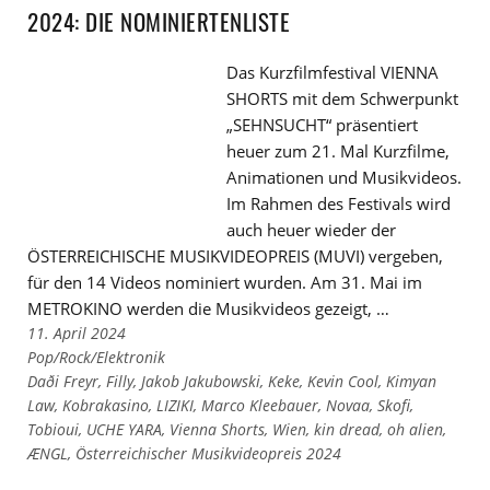
2024: DIE NOMINIERTENLISTE
Das Kurzfilmfestival VIENNA
SHORTS mit dem Schwerpunkt
„SEHNSUCHT“ präsentiert
heuer zum 21. Mal Kurzfilme,
Animationen und Musikvideos.
Im Rahmen des Festivals wird
auch heuer wieder der
ÖSTERREICHISCHE MUSIKVIDEOPREIS (MUVI) vergeben,
für den 14 Videos nominiert wurden. Am 31. Mai im
METROKINO werden die Musikvideos gezeigt, …
11. April 2024
Links
Pop/Rock/Elektronik
zu
Links
Daði Freyr
,
Filly
,
Jakob Jakubowski
,
Keke
,
Kevin Cool
,
Kimyan
den
zu
Law
,
Kobrakasino
,
LIZIKI
,
Marco Kleebauer
,
Novaa
,
Skofi
,
Kategorien
den
Tobioui
,
UCHE YARA
,
Vienna Shorts
,
Wien
,
kin dread
,
oh alien
,
Tags
ÆNGL
,
Österreichischer Musikvideopreis 2024