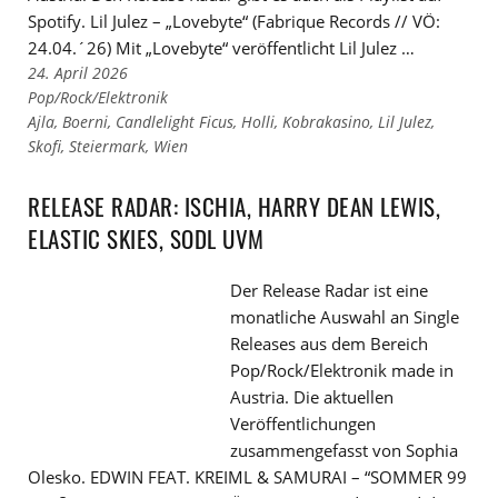
Spotify. Lil Julez – „Lovebyte“ (Fabrique Records // VÖ:
24.04.´26) Mit „Lovebyte“ veröffentlicht Lil Julez …
24. April 2026
Links
Pop/Rock/Elektronik
zu
Links
Ajla
,
Boerni
,
Candlelight Ficus
,
Holli
,
Kobrakasino
,
Lil Julez
,
den
zu
Skofi
,
Steiermark
,
Wien
Kategorien
den
Tags
RELEASE RADAR: ISCHIA, HARRY DEAN LEWIS,
ELASTIC SKIES, SODL UVM
Der Release Radar ist eine
monatliche Auswahl an Single
Releases aus dem Bereich
Pop/Rock/Elektronik made in
Austria. Die aktuellen
Veröffentlichungen
zusammengefasst von Sophia
Olesko. EDWIN FEAT. KREIML & SAMURAI – “SOMMER 99