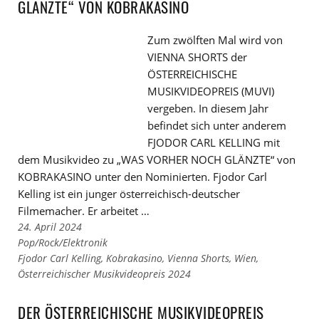
GLÄNZTE“ VON KOBRAKASINO
Zum zwölften Mal wird von
VIENNA SHORTS der
ÖSTERREICHISCHE
MUSIKVIDEOPREIS (MUVI)
vergeben. In diesem Jahr
befindet sich unter anderem
FJODOR CARL KELLING mit
dem Musikvideo zu „WAS VORHER NOCH GLÄNZTE“ von
KOBRAKASINO unter den Nominierten. Fjodor Carl
Kelling ist ein junger österreichisch-deutscher
Filmemacher. Er arbeitet …
24. April 2024
Links
Pop/Rock/Elektronik
zu
Links
Fjodor Carl Kelling
,
Kobrakasino
,
Vienna Shorts
,
Wien
,
den
zu
Österreichischer Musikvideopreis 2024
Kategorien
den
Tags
DER ÖSTERREICHISCHE MUSIKVIDEOPREIS