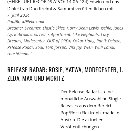
(HEIßE LUFT RECORDS // VÖ: 14.06.´24) Edwin und das
Dialektrap Duo Kreiml & Samurai veröffentlichen mit …
7. Juni 2024
Links
Pop/Rock/Elektronik
zu
Links
Dreamer Dreamer
,
Elastic Skies
,
Harry Dean Lewis
,
Ischia
,
Junes
den
zu
Ivy
,
Kobrakasino
,
Lea´s Apartment
,
Like Elephants
,
Lucy
Kategorien
den
Dreams
,
Modecenter
,
OUT of ORDA
,
Oskar Haag
,
Panik Deluxe
,
Tags
Release Radar
,
Sodl
,
Tom Joseph
,
Viki Jay
,
Wien
,
Willi Landl
,
roachthepoet
RELEASE RADAR: ROSIE, YATWA, MODECENTER, L.
ZEDA, MAX UND MORITZ
Der Release Radar ist eine
monatliche Auswahl an Single
Releases aus dem Bereich
Pop/Rock/Elektronik made in
Austria. Die aktuellen
Veröffentlichungen