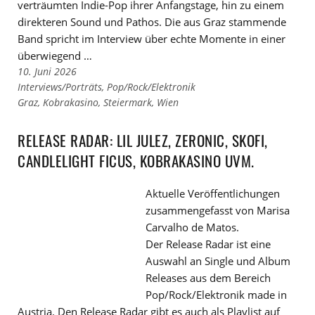
verträumten Indie-Pop ihrer Anfangstage, hin zu einem
direkteren Sound und Pathos. Die aus Graz stammende
Band spricht im Interview über echte Momente in einer
überwiegend …
10. Juni 2026
Links
Interviews/Porträts
,
Pop/Rock/Elektronik
zu
Links
Graz
,
Kobrakasino
,
Steiermark
,
Wien
den
zu
Kategorien
den
RELEASE RADAR: LIL JULEZ, ZERONIC, SKOFI,
Tags
CANDLELIGHT FICUS, KOBRAKASINO UVM.
Aktuelle Veröffentlichungen
zusammengefasst von Marisa
Carvalho de Matos.
Der Release Radar ist eine
Auswahl an Single und Album
Releases aus dem Bereich
Pop/Rock/Elektronik made in
Austria. Den Release Radar gibt es auch als Playlist auf