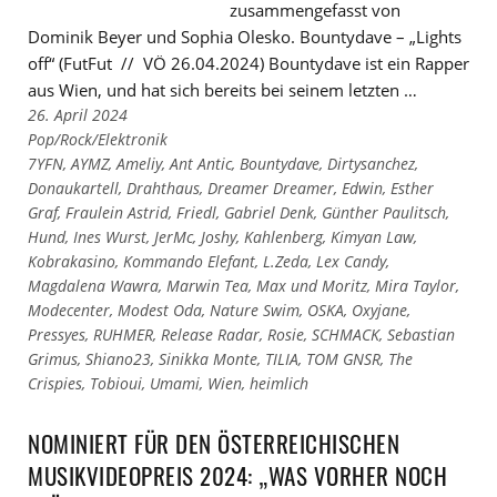
zusammengefasst von
Dominik Beyer und Sophia Olesko. Bountydave – „Lights
off“ (FutFut // VÖ 26.04.2024) Bountydave ist ein Rapper
aus Wien, und hat sich bereits bei seinem letzten …
26. April 2024
Links
Pop/Rock/Elektronik
zu
Links
7YFN
,
AYMZ
,
Ameliy
,
Ant Antic
,
Bountydave
,
Dirtysanchez
,
den
zu
Donaukartell
,
Drahthaus
,
Dreamer Dreamer
,
Edwin
,
Esther
Kategorien
den
Graf
,
Fraulein Astrid
,
Friedl
,
Gabriel Denk
,
Günther Paulitsch
,
Tags
Hund
,
Ines Wurst
,
JerMc
,
Joshy
,
Kahlenberg
,
Kimyan Law
,
Kobrakasino
,
Kommando Elefant
,
L.Zeda
,
Lex Candy
,
Magdalena Wawra
,
Marwin Tea
,
Max und Moritz
,
Mira Taylor
,
Modecenter
,
Modest Oda
,
Nature Swim
,
OSKA
,
Oxyjane
,
Pressyes
,
RUHMER
,
Release Radar
,
Rosie
,
SCHMACK
,
Sebastian
Grimus
,
Shiano23
,
Sinikka Monte
,
TILIA
,
TOM GNSR
,
The
Crispies
,
Tobioui
,
Umami
,
Wien
,
heimlich
NOMINIERT FÜR DEN ÖSTERREICHISCHEN
MUSIKVIDEOPREIS 2024: „WAS VORHER NOCH