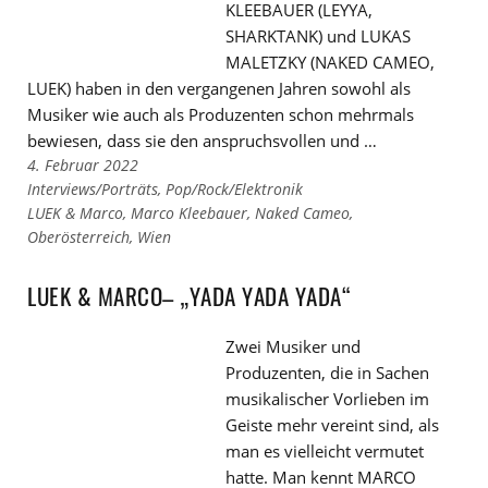
KLEEBAUER (LEYYA,
SHARKTANK) und LUKAS
MALETZKY (NAKED CAMEO,
LUEK) haben in den vergangenen Jahren sowohl als
Musiker wie auch als Produzenten schon mehrmals
bewiesen, dass sie den anspruchsvollen und …
4. Februar 2022
Links
Interviews/Porträts
,
Pop/Rock/Elektronik
zu
Links
LUEK & Marco
,
Marco Kleebauer
,
Naked Cameo
,
den
zu
Oberösterreich
,
Wien
Kategorien
den
Tags
LUEK & MARCO– „YADA YADA YADA“
Zwei Musiker und
Produzenten, die in Sachen
musikalischer Vorlieben im
Geiste mehr vereint sind, als
man es vielleicht vermutet
hatte. Man kennt MARCO