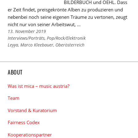
BILDERBUCH und OEHL. Dass
er Zeit findet, preisgekrönte Alben zu produzieren und
nebenbei noch seine eigenen Träume zu vertonen, zeugt
nicht nur von seiner Arbeitswut, …
13. November 2019
Links
Interviews/Porträts
,
Pop/Rock/Elektronik
zu
Links
Leyya
,
Marco Kleebauer
,
Oberösterreich
den
zu
Kategorien
den
Tags
ABOUT
Was ist mica – music austria?
Team
Vorstand & Kuratorium
Fairness Codex
Kooperationspartner