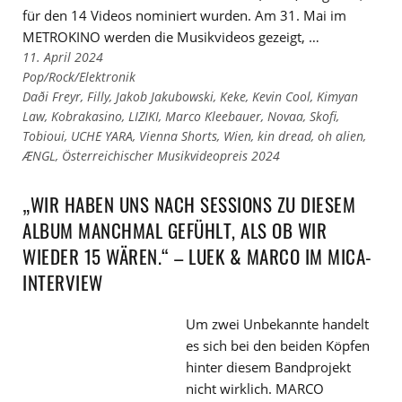
für den 14 Videos nominiert wurden. Am 31. Mai im
METROKINO werden die Musikvideos gezeigt, …
11. April 2024
Links
Pop/Rock/Elektronik
zu
Links
Daði Freyr
,
Filly
,
Jakob Jakubowski
,
Keke
,
Kevin Cool
,
Kimyan
den
zu
Law
,
Kobrakasino
,
LIZIKI
,
Marco Kleebauer
,
Novaa
,
Skofi
,
Kategorien
den
Tobioui
,
UCHE YARA
,
Vienna Shorts
,
Wien
,
kin dread
,
oh alien
,
Tags
ÆNGL
,
Österreichischer Musikvideopreis 2024
„WIR HABEN UNS NACH SESSIONS ZU DIESEM
ALBUM MANCHMAL GEFÜHLT, ALS OB WIR
WIEDER 15 WÄREN.“ – LUEK & MARCO IM MICA-
INTERVIEW
Um zwei Unbekannte handelt
es sich bei den beiden Köpfen
hinter diesem Bandprojekt
nicht wirklich. MARCO