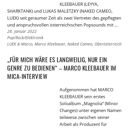
KLEEBAUER (LEYYA,
SHARKTANK) und LUKAS MALETZKY (NAKED CAMEO,
LUEK) seit geraumer Zeit als zwei Vertreter des gepflegten
und anspruchsvollen österreichischen Popsounds mit …
28. Januar 2022
Links
Pop/Rock/Elektronik
zu
Links
LUEK & Marco
,
Marco Kleebauer
,
Naked Cameo
,
Oberösterreich
den
zu
Kategorien
den
„FÜR MICH WÄRE ES LANGWEILIG, NUR EIN
Tags
GENRE ZU BEDIENEN“ – MARCO KLEEBAUER IM
MICA-INTERVIEW
Aufgenommen hat MARCO
KLEEBAUER sein erstes
Soloalbum „Magnolia“ (Minor
Changes) unter eigenen Namen
teilweise zwischen seiner
Arbeit als Produzent für