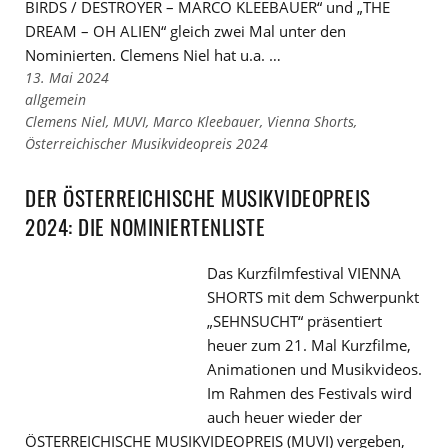
BIRDS / DESTROYER – MARCO KLEEBAUER“ und „THE
DREAM – OH ALIEN“ gleich zwei Mal unter den
Nominierten. Clemens Niel hat u.a. …
13. Mai 2024
Links
allgemein
zu
Links
Clemens Niel
,
MUVI
,
Marco Kleebauer
,
Vienna Shorts
,
den
zu
Österreichischer Musikvideopreis 2024
Kategorien
den
Tags
DER ÖSTERREICHISCHE MUSIKVIDEOPREIS
2024: DIE NOMINIERTENLISTE
Das Kurzfilmfestival VIENNA
SHORTS mit dem Schwerpunkt
„SEHNSUCHT“ präsentiert
heuer zum 21. Mal Kurzfilme,
Animationen und Musikvideos.
Im Rahmen des Festivals wird
auch heuer wieder der
ÖSTERREICHISCHE MUSIKVIDEOPREIS (MUVI) vergeben,