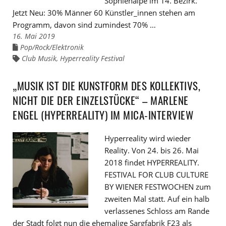
Sophienalpe im 14. Bezirk.
Jetzt Neu: 30% Männer 60 Künstler_innen stehen am
Programm, davon sind zumindest 70% …
16. Mai 2019
Pop/Rock/Elektronik
Links
zu
Club Musik
,
Hyperreality Festival
Links
den
zu
Kategorien
den
Tags
„MUSIK IST DIE KUNSTFORM DES KOLLEKTIVS,
NICHT DIE DER EINZELSTÜCKE“ – MARLENE
ENGEL (HYPERREALITY) IM MICA-INTERVIEW
Hyperreality wird wieder
Reality. Von 24. bis 26. Mai
2018 findet HYPERREALITY.
FESTIVAL FOR CLUB CULTURE
BY WIENER FESTWOCHEN zum
zweiten Mal statt. Auf ein halb
verlassenes Schloss am Rande
der Stadt folgt nun die ehemalige Sargfabrik F23 als