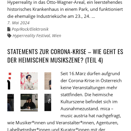
Hyperreality in das Otto-Wagner-Areal, ein leerstehendes
historisches Krankenhaus in einem Park, und funktioniert
die ehemalige Industrieküche am 23., 24. …
7. Mai 2024
Pop/Rock/Elektronik
Links
zu
Hyperreality Festival
,
Wien
Links
den
zu
Kategorien
den
Tags
STATEMENTS ZUR CORONA-KRISE – WIE GEHT ES
DER HEIMISCHEN MUSIKSZENE? (TEIL 4)
Seit 16.März dürfen aufgrund
der Corona-Krise in Österreich
keine Veranstaltungen mehr
stattfinden. Die heimische
Kulturszene befindet sich im
Ausnahmezustand. mica –
music austria hat nachgefragt,
wie Musiker*innen und Veranstalter*innen, Agenturen,
Labelbetreiber*innen und Kurator*innen mit der