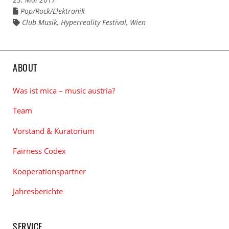
Pop/Rock/Elektronik
Links
zu
Club Musik
,
Hyperreality Festival
,
Wien
Links
den
zu
Kategorien
den
Tags
ABOUT
Was ist mica – music austria?
Team
Vorstand & Kuratorium
Fairness Codex
Kooperationspartner
Jahresberichte
SERVICE