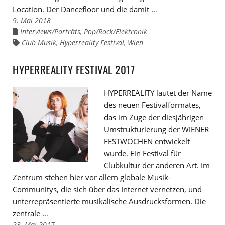
Location. Der Dancefloor und die damit …
9. Mai 2018
Interviews/Porträts
,
Pop/Rock/Elektronik
Links
zu
Club Musik
,
Hyperreality Festival
,
Wien
Links
den
zu
Kategorien
den
Tags
HYPERREALITY FESTIVAL 2017
HYPERREALITY lautet der Name
des neuen Festivalformates,
das im Zuge der diesjährigen
Umstrukturierung der WIENER
FESTWOCHEN entwickelt
wurde. Ein Festival für
Clubkultur der anderen Art. Im
Zentrum stehen hier vor allem globale Musik-
Communitys, die sich über das Internet vernetzen, und
unterrepräsentierte musikalische Ausdrucksformen. Die
zentrale …
23. Mai 2017