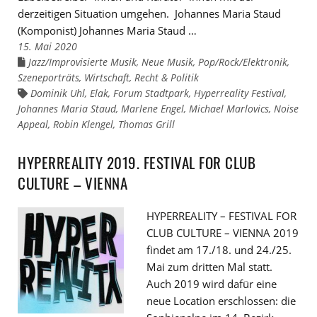
derzeitigen Situation umgehen. Johannes Maria Staud
(Komponist) Johannes Maria Staud …
15. Mai 2020
Jazz/Improvisierte Musik
,
Neue Musik
,
Pop/Rock/Elektronik
,
Links
zu
Szeneporträts
,
Wirtschaft, Recht & Politik
den
Kategorien
Dominik Uhl
,
Elak
,
Forum Stadtpark
,
Hyperreality Festival
,
Links
zu
Johannes Maria Staud
,
Marlene Engel
,
Michael Marlovics
,
Noise
den
Appeal
Tags
,
Robin Klengel
,
Thomas Grill
HYPERREALITY 2019. FESTIVAL FOR CLUB
CULTURE – VIENNA
HYPERREALITY – FESTIVAL FOR
CLUB CULTURE – VIENNA 2019
findet am 17./18. und 24./25.
Mai zum dritten Mal statt.
Auch 2019 wird dafür eine
neue Location erschlossen: die