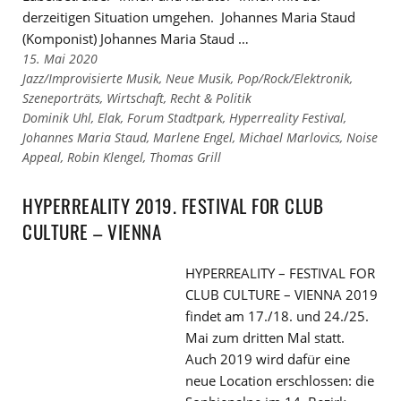
derzeitigen Situation umgehen. Johannes Maria Staud
(Komponist) Johannes Maria Staud …
15. Mai 2020
Links
Jazz/Improvisierte Musik
,
Neue Musik
,
Pop/Rock/Elektronik
,
zu
Szeneporträts
,
Wirtschaft, Recht & Politik
den
Links
Dominik Uhl
,
Elak
,
Forum Stadtpark
,
Hyperreality Festival
,
Kategorien
zu
Johannes Maria Staud
,
Marlene Engel
,
Michael Marlovics
,
Noise
den
Appeal
,
Robin Klengel
,
Thomas Grill
Tags
HYPERREALITY 2019. FESTIVAL FOR CLUB
CULTURE – VIENNA
HYPERREALITY – FESTIVAL FOR
CLUB CULTURE – VIENNA 2019
findet am 17./18. und 24./25.
Mai zum dritten Mal statt.
Auch 2019 wird dafür eine
neue Location erschlossen: die