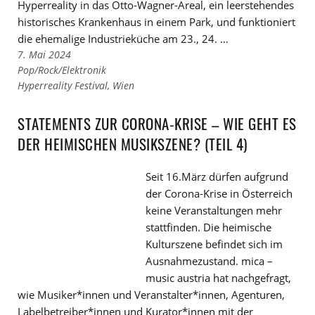
Hyperreality in das Otto-Wagner-Areal, ein leerstehendes
historisches Krankenhaus in einem Park, und funktioniert
die ehemalige Industrieküche am 23., 24. …
7. Mai 2024
Links
Pop/Rock/Elektronik
zu
Links
Hyperreality Festival
,
Wien
den
zu
Kategorien
den
STATEMENTS ZUR CORONA-KRISE – WIE GEHT ES
Tags
DER HEIMISCHEN MUSIKSZENE? (TEIL 4)
Seit 16.März dürfen aufgrund
der Corona-Krise in Österreich
keine Veranstaltungen mehr
stattfinden. Die heimische
Kulturszene befindet sich im
Ausnahmezustand. mica –
music austria hat nachgefragt,
wie Musiker*innen und Veranstalter*innen, Agenturen,
Labelbetreiber*innen und Kurator*innen mit der