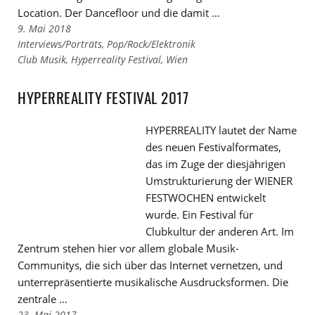
Location. Der Dancefloor und die damit …
9. Mai 2018
Links
Interviews/Porträts
,
Pop/Rock/Elektronik
zu
Links
Club Musik
,
Hyperreality Festival
,
Wien
den
zu
Kategorien
den
HYPERREALITY FESTIVAL 2017
Tags
HYPERREALITY lautet der Name
des neuen Festivalformates,
das im Zuge der diesjährigen
Umstrukturierung der WIENER
FESTWOCHEN entwickelt
wurde. Ein Festival für
Clubkultur der anderen Art. Im
Zentrum stehen hier vor allem globale Musik-
Communitys, die sich über das Internet vernetzen, und
unterrepräsentierte musikalische Ausdrucksformen. Die
zentrale …
23. Mai 2017