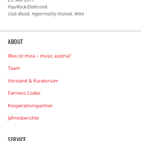
Links
Pop/Rock/Elektronik
zu
Links
Club Musik
,
Hyperreality Festival
,
Wien
den
zu
Kategorien
den
Tags
ABOUT
Was ist mica – music austria?
Team
Vorstand & Kuratorium
Fairness Codex
Kooperationspartner
Jahresberichte
SERVICE