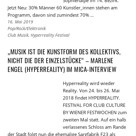
Sophienalpe im 14. Bezirk.
Jetzt Neu: 30% Männer 60 Künstler_innen stehen am
Programm, davon sind zumindest 70% …
16. Mai 2019
Links
Pop/Rock/Elektronik
zu
Links
Club Musik
,
Hyperreality Festival
den
zu
Kategorien
den
„MUSIK IST DIE KUNSTFORM DES KOLLEKTIVS,
Tags
NICHT DIE DER EINZELSTÜCKE“ – MARLENE
ENGEL (HYPERREALITY) IM MICA-INTERVIEW
Hyperreality wird wieder
Reality. Von 24. bis 26. Mai
2018 findet HYPERREALITY.
FESTIVAL FOR CLUB CULTURE
BY WIENER FESTWOCHEN zum
zweiten Mal statt. Auf ein halb
verlassenes Schloss am Rande
der Stadt folgt nun die ehemalige Sargfabrik F23 als