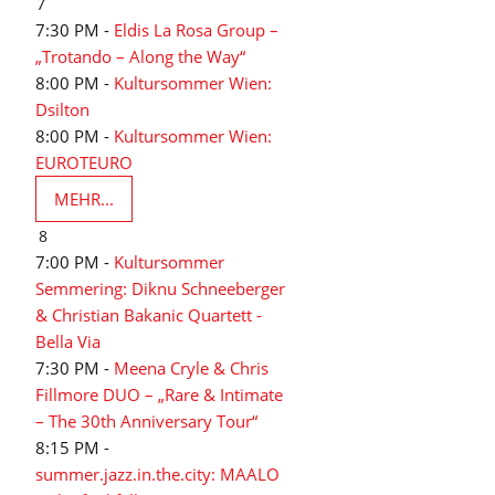
7
7:30 PM -
Eldis La Rosa Group –
„Trotando – Along the Way“
8:00 PM -
Kultursommer Wien:
Dsilton
8:00 PM -
Kultursommer Wien:
EUROTEURO
MEHR...
8
7:00 PM -
Kultursommer
Semmering: Diknu Schneeberger
& Christian Bakanic Quartett -
Bella Via
7:30 PM -
Meena Cryle & Chris
Fillmore DUO – „Rare & Intimate
– The 30th Anniversary Tour“
8:15 PM -
summer.jazz.in.the.city: MAALO