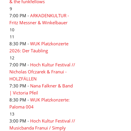
& the funkfellows
9
7:00 PM -
ARKADENKULTUR -
Fritz Messner & Winkelbauer
10
11
8:30 PM -
WUK Platzkonzerte
2026: Der Täubling
12
7:00 PM -
Hoch Kultur Festival //
Nicholas Ofczarek & Franui -
HOLZFÄLLEN
7:30 PM -
Nana Falkner & Band
| Victoria Pfeil
8:30 PM -
WUK Platzkonzerte:
Paloma 004
13
3:00 PM -
Hoch Kultur Festival //
Musicbanda Franui / Simply