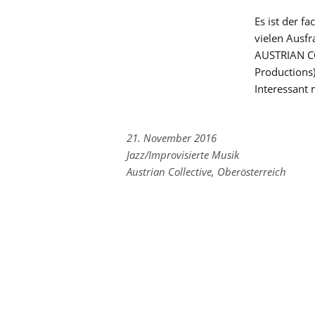
Es ist der f
vielen Ausfr
AUSTRIAN CO
Productions)
Interessant
21. November 2016
Links
Jazz/Improvisierte Musik
zu
Links
Austrian Collective
,
Oberösterreich
den
zu
Kategorien
den
Tags