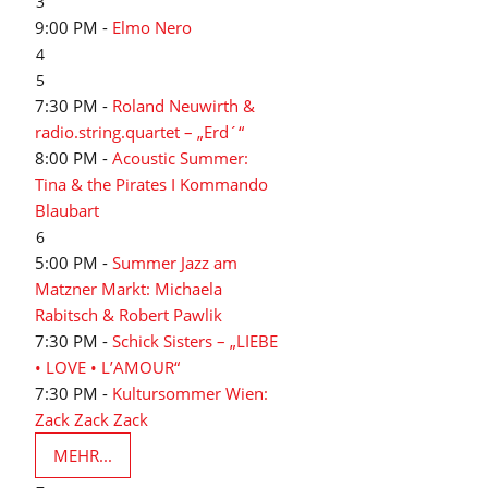
3
9:00 PM -
Elmo Nero
4
5
7:30 PM -
Roland Neuwirth &
radio.string.quartet – „Erd´“
8:00 PM -
Acoustic Summer:
Tina & the Pirates I Kommando
Blaubart
6
5:00 PM -
Summer Jazz am
Matzner Markt: Michaela
Rabitsch & Robert Pawlik
7:30 PM -
Schick Sisters – „LIEBE
• LOVE • L’AMOUR“
7:30 PM -
Kultursommer Wien:
Zack Zack Zack
MEHR...