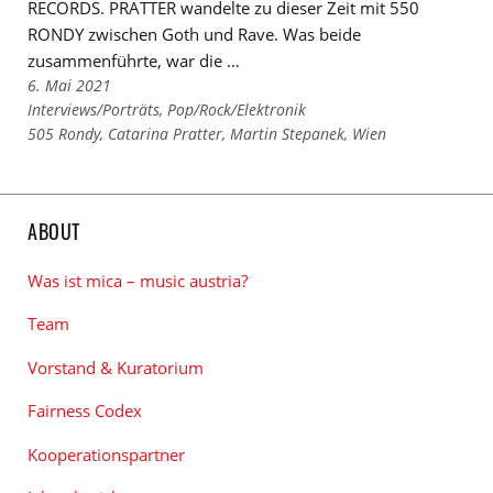
RECORDS. PRATTER wandelte zu dieser Zeit mit 550
RONDY zwischen Goth und Rave. Was beide
zusammenführte, war die …
6. Mai 2021
Links
Interviews/Porträts
,
Pop/Rock/Elektronik
zu
Links
505 Rondy
,
Catarina Pratter
,
Martin Stepanek
,
Wien
den
zu
Kategorien
den
Tags
ABOUT
Was ist mica – music austria?
Team
Vorstand & Kuratorium
Fairness Codex
Kooperationspartner